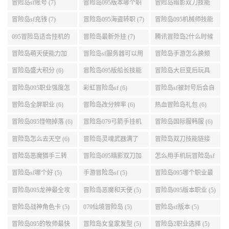
业段数高些 (7)
加点095版本 (7)
冒险岛sf充钱 (7)
冒险岛095海盗转职 (7)
冒险岛095机械师技能
演示 (7)
095冒险岛适合挂机的
冒险岛最新外挂 (7)
腾讯冒险岛2什么时候
地图 (7)
公测 (7)
冒险岛萌天使能力加
冒险岛sf服务器可以用
冒险岛手游怎么换频
点 (6)
自己电脑 (6)
道 (6)
冒险岛盛大积分 (6)
冒险岛095版船长技能
冒险岛大巨变后玩具
介绍 (6)
城组队任务 (6)
冒险岛095职业强度怎
彩虹冒险岛sf (6)
冒险岛sf被封号后会自
么选 (6)
动关闭电脑 (6)
冒险岛全屏职业 (6)
冒险岛改分辨率 (6)
热血冒险岛礼包 (6)
冒险岛095怪物掉落 (6)
冒险岛079弓箭手挂机
冒险岛国际服韩服 (6)
升级的地方 (6)
冒险岛怎么去天空 (6)
冒险岛灵魂武器满了
冒险岛双刀技能链接
(6)
(5)
冒险岛恶魔猎手三转
冒险岛095暗影双刀加
怎么用手机玩冒险岛sf
技能加点顺序 (5)
点 (5)
(5)
冒险岛sf哪个好 (5)
手游冒险岛sf (5)
冒险岛095哪个职业最
好 (5)
冒险岛095龙神最全攻
冒险岛恶魔和天使 (5)
冒险岛095版本职业 (5)
略 (5)
冒险岛战神角色卡 (5)
079仙境冒险岛 (5)
冒险岛sf版本 (5)
冒险岛095的牧师最快
冒险岛女皇家发型 (5)
冒险岛2职业选择 (5)
升级路线 (5)
冒险岛满攻速 (5)
冒险岛095唤灵斗师技
冒险岛装备掉落 (5)