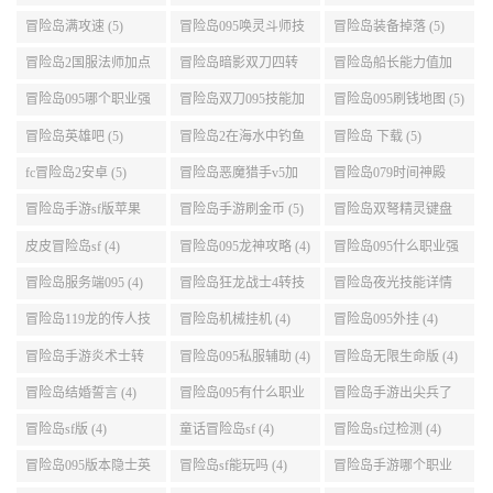
能介绍 (5)
冒险岛2国服法师加点
冒险岛暗影双刀四转
冒险岛船长能力值加
(5)
任务 (5)
点 (5)
冒险岛095哪个职业强
冒险岛双刀095技能加
冒险岛095刷钱地图 (5)
势 (5)
点 (5)
冒险岛英雄吧 (5)
冒险岛2在海水中钓鱼
冒险岛 下载 (5)
(5)
fc冒险岛2安卓 (5)
冒险岛恶魔猎手v5加
冒险岛079时间神殿
点 (5)
999任务 (5)
冒险岛手游sf版苹果
冒险岛手游刷金币 (5)
冒险岛双弩精灵键盘
(5)
设置 (5)
皮皮冒险岛sf (4)
冒险岛095龙神攻略 (4)
冒险岛095什么职业强
(4)
冒险岛服务端095 (4)
冒险岛狂龙战士4转技
冒险岛夜光技能详情
能加点 (4)
(4)
冒险岛119龙的传人技
冒险岛机械挂机 (4)
冒险岛095外挂 (4)
能加点 (4)
冒险岛手游炎术士转
冒险岛095私服辅助 (4)
冒险岛无限生命版 (4)
职 (4)
冒险岛结婚誓言 (4)
冒险岛095有什么职业
冒险岛手游出尖兵了
(4)
吗 (4)
冒险岛sf版 (4)
童话冒险岛sf (4)
冒险岛sf过检测 (4)
冒险岛095版本隐士英
冒险岛sf能玩吗 (4)
冒险岛手游哪个职业
雄后期玩哪个好 (4)
厉害 (4)
冒险岛海外sf (4)
冒险岛095职业选择 (4)
冒险岛宠物不捡取队