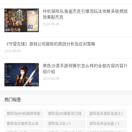
咔叽探险队海盗杰克引爆流玩法攻略多层燃烧
效果配杰克
2026-08-09
《守望先锋》游戏公司腐败的原因分析及应对策略
2026-08-09
黑色沙漠手游珂赛尔怎么样的全部内容内容介
绍介绍
2026-08-09
热门标签
冒险岛095机械师技能
冒险岛095暗影双刀技
冒险岛手游狂龙战士2
展示 (9)
能加点 (9)
转 (9)
冒险岛交易所怎么去
冒险岛汉化 (7)
冒险岛幸运水晶 (7)
(8)
冒险岛sf账号 (7)
冒险岛095版本哪个职
冒险岛暗影双刀技能