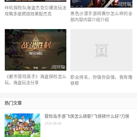
咔叽探险队海盗杰克引爆流玩法
黑色沙漠手游珂赛尔怎么样的全
攻略多层燃烧效果配杰克
部内容内容介绍介绍
《都市冒险高手》海盗探险怎么
职业排名，你强你自强，我有撸
玩，海盗玩法分享
铁帮
热门文章
冒险岛手游飞侠怎么转职?飞侠转什么好?刀侠
2026-08-09