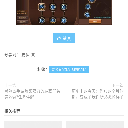
赞(
0
)
分享到：
更多
(
0
)
标签：
冒险岛095刀飞技能加点
上一篇
下一篇
冒险岛手游暗影双刀的转职任务
历史上的今天：雅典的全胜时
怎么做?任务详解
期，变成了我们所熟悉的样子
相关推荐