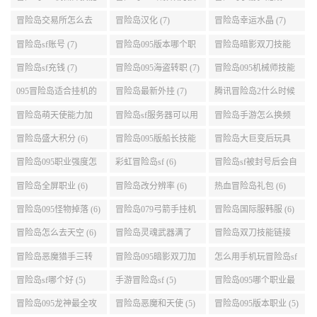
《守望先锋》游戏公司腐败的原因分析及应对策略
2026-08-09
黑色沙漠手游珂赛尔怎么样的全部内容内容介
绍介绍
2026-08-09
热门标签
冒险岛095机械师技能
冒险岛095暗影双刀技
冒险岛手游狂龙战士2
展示 (9)
能加点 (9)
转 (9)
冒险岛交易所怎么去
冒险岛汉化 (7)
冒险岛幸运水晶 (7)
(8)
冒险岛sf账号 (7)
冒险岛095版本哪个职
冒险岛暗影双刀技能
业段数高些 (7)
加点095版本 (7)
冒险岛sf充钱 (7)
冒险岛095海盗转职 (7)
冒险岛095机械师技能
演示 (7)
095冒险岛适合挂机的
冒险岛最新外挂 (7)
腾讯冒险岛2什么时候
地图 (7)
公测 (7)