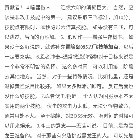
贡献者！ 4.暗器伤人——连续六印的消耗巨大。 当然，应
该是非攻击技能中的第一。 建议采取三飞标准，加10分。
技能点有限时，80秒隐形六连真技能。 如果没有三飞，可
以跳过，后面的再添加。 5、假动作——增强生存概率。 如
果没什么好说的，就该补充
冒险岛095刀飞技能加点
，以后
一定要充实。 6.忍者冲击–通常撤退的怪物对于目标来说是
一个非常不明智的选择。 这么多时间，可以利用第二阶段
去其他地方。 当然，对于一些特殊情况，比如扎里，还是
退掉黄怪炫目比较好。 如果太多就添加即可。 反正后面也
没什么好技能。 7.忍者伏击/挑衅—-个人认为国服版本不太
实用的两个技能。 伏击的攻击力太低，无法让怪物致命，
通常用处不大。 至于挑衅，对BOSS无效。 有时间的时候可
以用来娱乐。 9.斗士的意志——无话可说。 目前只是为黑
龙王准备的。 对于那些有兴趣挑战黑龙王的人。 可以先加