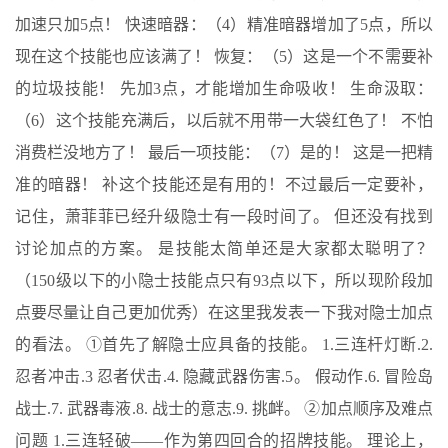
加速只加5点！ 快速暗器：（4）精准暗器增加了5点，所以
现在这个技能也应该满了！ 恢复：（5）这是一个不需要补
的垃圾技能！ 先加3点，才能增加生命吸收！ 生命汲取：
（6）这个技能充满后，以后就不用带一大袋红色了！ 不怕
消费栏没地方了！ 最后一项技能：（7）是的！ 这是一把精
准的暗器！ 补这个技能还是有用的！不过最后一定要补，
记住，萧菲菲已经升级隐士有一段时间了。 但还没有找到
讨论加点的方案。 是技能太简单还是大家都太聪明了？
（150级以下的小隐士技能点只有93点以下，所以现阶段加
点要尽量让自己更加优秀）在这里我发表一下我对隐士加点
的看法。 ①首先了解隐士应具备的技能。 1.三连杆灯断.2.
忍者冲击.3 忍者伏击.4. 隐藏武器伤害.5。 假动作.6. 冒险岛
战士.7. 武器毒液.8. 战士的意志.9. 挑衅。 ②加点顺序及难点
问题 1.三连轻破——作为第四回合的招牌技能。 理论上，