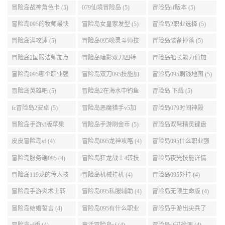
冒险岛萌天使能力加
冒险岛sf服务器可以用
冒险岛手游怎么换频
点 (6)
自己电脑 (6)
道 (6)
冒险岛盛大积分 (6)
冒险岛095版船长技能
冒险岛大巨变后玩具
介绍 (6)
城组队任务 (6)
冒险岛095职业强度怎
彩虹冒险岛sf (6)
冒险岛sf被封号后会自
么选 (6)
动关闭电脑 (6)
冒险岛全屏职业 (6)
冒险岛改分辨率 (6)
热血冒险岛礼包 (6)
冒险岛095怪物掉落 (6)
冒险岛079弓箭手挂机
冒险岛国际服韩服 (6)
升级的地方 (6)
冒险岛怎么去天空 (6)
冒险岛灵魂武器满了
冒险岛双刀技能链接
(6)
(5)
冒险岛恶魔猎手三转
冒险岛095暗影双刀加
怎么用手机玩冒险岛sf
技能加点顺序 (5)
点 (5)
(5)
冒险岛sf哪个好 (5)
手游冒险岛sf (5)
冒险岛095哪个职业最
好 (5)
冒险岛095龙神最全攻
冒险岛恶魔和天使 (5)
冒险岛095版本职业 (5)
略 (5)
冒险岛战神角色卡 (5)
079仙境冒险岛 (5)
冒险岛sf版本 (5)
冒险岛095的牧师最快
冒险岛女皇家发型 (5)
冒险岛2职业选择 (5)
升级路线 (5)
冒险岛满攻速 (5)
冒险岛095唤灵斗师技
冒险岛装备掉落 (5)
能介绍 (5)
冒险岛2国服法师加点
冒险岛暗影双刀四转
冒险岛船长能力值加
(5)
任务 (5)
点 (5)
冒险岛095哪个职业强
冒险岛双刀095技能加
冒险岛095刷钱地图 (5)