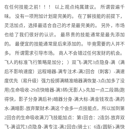
在任何技能之前！！！ 以上观点纯属建议。 所谓尝遍千
味。 没有一项附加计划是完美的。 在了解技能的前提下，
灵活加点，选择最适合自己的才是最完美的。 另外，市场
也给了我们很好的认识。 最昂贵的技能通常是最先添加
的。 最便宜的技能通常是后来添加的。 毕竟需要的人并不
多。 所谓需求引导市场。 商人不会错过任何发财的机会。
飞人的标准飞行策略是加分； ）双飞-满咒3点隐身-满（满
后不影响速度）远程暗器-满专注术-满2回合（刺客）-满速
度优先（易升级）强力投掷满精准暗器满恢复-3点(加多了没
用)生命吸收-29点快暗器-满3转(无影人)-先加一点二段跳(跑
得快，影子分身满后补)暗器分身-满大标-满金钱攻击-满药
水-满暗影-放弃聚财术-满这个会多一点技能点，所以加到第
2回合的生命吸收满刀飞技能加点：第1回合：2连剑-放弃双
飞-满诅咒3点隐身-满专注-满2回合(骑士)：6连(圆斩)-满快