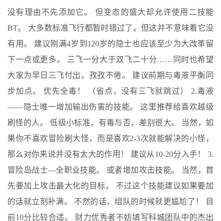
没有理由不先添加它。 但变态的盛大却允许使用二技能
BT。 大多数标准飞行都暂时错过了。但这并不意味着它没
有用。 建议刚满4岁到120岁的隐士也应该至少为大改革留
下一点或更多。 三飞一分大于双飞二十分……同时也希望
大家为早日三飞付出，孜孜不倦。 建议前期与毒液平衡同
步加点。 优先全毒！ （省点，没有三飞就跳过） 2.毒液
——隐士唯一增加输出伤害的技能。 这里推荐给喜欢越级
刷怪的人。 低级小标准，有毒与否，差别很大。 当然，如
果你不喜欢冒险刷大怪，而是喜欢2-3次就能解决的小怪，
那么对你来说并没有太大的作用！ 建议从10-20分入手！ 3.
冒险岛战士—全职业技能。 或者增加攻击技能。 当然，首
先要加上攻击最大化的目标。 不过这个技能建议如果要加
的话就立刻补满。 不然的话，组队的时候就更尴尬了！ 目
前10分比较合适。 财力优秀者不妨填写科城团队中的杰出