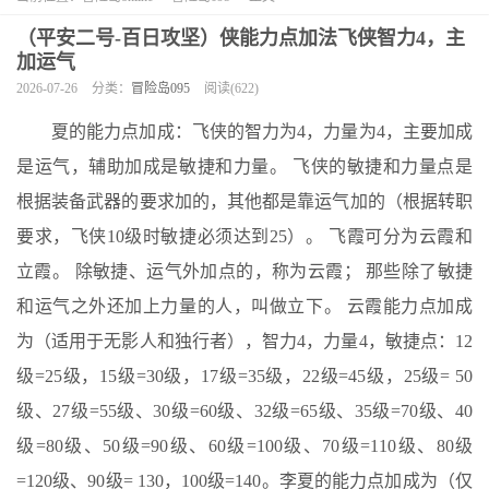
（平安二号-百日攻坚）侠能力点加法飞侠智力4，主
加运气
2026-07-26
分类：
冒险岛095
阅读(622)
夏的能力点加成：飞侠的智力为4，力量为4，主要加成
是运气，辅助加成是敏捷和力量。 飞侠的敏捷和力量点是
根据装备武器的要求加的，其他都是靠运气加的（根据转职
要求，飞侠10级时敏捷必须达到25）。 飞霞可分为云霞和
立霞。 除敏捷、运气外加点的，称为云霞； 那些除了敏捷
和运气之外还加上力量的人，叫做立下。 云霞能力点加成
为（适用于无影人和独行者），智力4，力量4，敏捷点：12
级=25级，15级=30级，17级=35级，22级=45级，25级= 50
级、27级=55级、30级=60级、32级=65级、35级=70级、40
级=80级、50级=90级、60级=100级、70级=110级、80级
=120级、90级= 130，100级=140。李夏的能力点加成为（仅