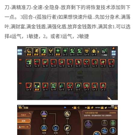
刀-满精准刀-全速-全隐身-放弃剩下的将恢复技术添加到下
一点。 3回合–(孤独行者)如果想快速升级..先加分身术,满落
叶,满财富,满金钱盾,满强化盾,放弃金钱轰炸,满其余1.可以选
择4运气，1敏捷，2。或者3运气，2敏捷