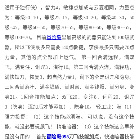
适用于独行侠），智力4，敏捷点加成与云夏相同，力量点
为：等级20=10 ，等级25=15，等级30=20，等级40=30，50
级=45，等级60=50，等级70=55，等级80=60，等级90=65，
等级100=70。 目前
冒险岛
里最高级的武器只能达到100级武
器，所以飞侠最多只需要140点敏捷，李侠最多只需要70点
力量，其他的点全部加上运气。 第一回合满远程，满双
飞，满专注，诅咒3，潜行10。第二回合满六连，满轻功，
满快短刀，恢复3，超自然力量1，剩下的全是诅咒和隐身。
三回合满落叶、满金钱盾、满财富、满金钱爆、满分身、变
身21。1回合技能加点：双飞20、专注8、远程20、诅咒
3（隐身）添加后才能添加），隐身10。 轻工业：满（1）
强力投掷：（2）这个技能必须满。 可以说，没有这个技
能，就没必要玩飙飞！ 精准暗器：（3）这个技能这么早补
是没有用的！ 首先
冒险岛095
刀飞技能加点
，快速暗器技能