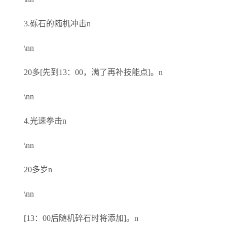
3.砾石的随机冲击n
\nn
20多[先到13：00，满了再补技能点]。n
\nn
4.光速拳击n
\nn
20多岁n
\nn
[13：00后随机碎石时将添加]。n