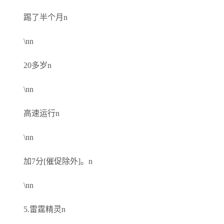
踢了半个月n
\nn
20多岁n
\nn
高速运行n
\nn
加7分[催促除外]。n
\nn
5.雷霆精灵n