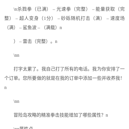
\n杀戮拳（已满） – 光速拳（完整） – 能量获取（完
整） – 超人变身（1分） – 砂砾随机打击（满） – 速度场
（满） – 鲨鱼波 – （满载）n
） – 雷击（完整）。n
\nn
打字太累了。我自己打了所有的电话。我为你安排了一
个订单。您所要做的就是在我的订单中添加一些并收养我！
n
\nn
冒险岛攻略的精准拳击技能增加了哪些属性？n
\nn属性点