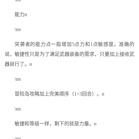
能力n
\nn
突袭者的能力点一般增加5点力和1点敏感度。准确的
说，敏捷性只是为了满足武器装备的需求，只要加上接收武
器就行了。n
\nn
冒险岛攻略加上完美顺序（1~3回合）。n
\nn
敏捷和等级一样，剩下的就是力量。n
\nn