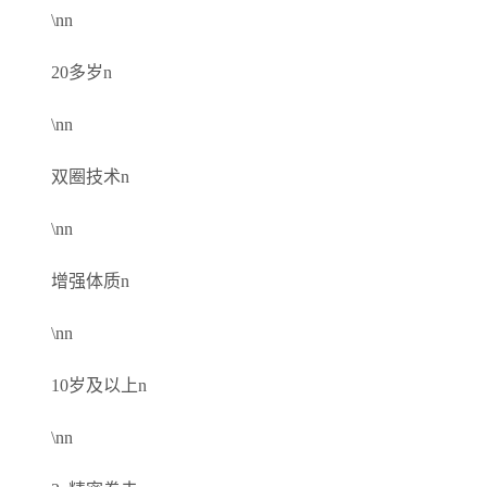
\nn
20多岁n
\nn
双圈技术n
\nn
增强体质n
\nn
10岁及以上n
\nn