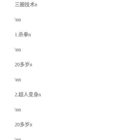
三圈技术n
\nn
1.杀拳n
\nn
20多岁n
\nn
2.超人变身n
\nn
20多岁n
\nn