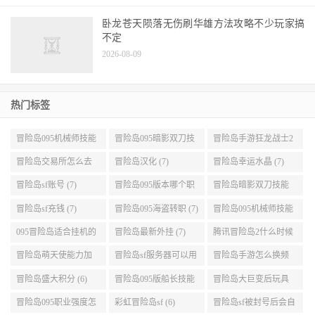
不定
2026-08-09
热门标签
冒险岛095机械师技能
冒险岛095暗影双刀技
冒险岛手游狂龙战士2
展示 (9)
能加点 (9)
转 (9)
冒险岛交易所怎么去
冒险岛汉化 (7)
冒险岛幸运水晶 (7)
(8)
冒险岛sf账号 (7)
冒险岛095版本哪个职
冒险岛暗影双刀技能
业段数高些 (7)
加点095版本 (7)
冒险岛sf充钱 (7)
冒险岛095海盗转职 (7)
冒险岛095机械师技能
演示 (7)
095冒险岛适合挂机的
冒险岛最新外挂 (7)
腾讯冒险岛2什么时候
地图 (7)
公测 (7)
冒险岛萌天使能力加
冒险岛sf服务器可以用
冒险岛手游怎么换频
点 (6)
自己电脑 (6)
道 (6)
冒险岛盛大积分 (6)
冒险岛095版船长技能
冒险岛大巨变后玩具
介绍 (6)
城组队任务 (6)
冒险岛095职业强度怎
彩虹冒险岛sf (6)
冒险岛sf被封号后会自
么选 (6)
动关闭电脑 (6)
冒险岛全屏职业 (6)
冒险岛改分辨率 (6)
热血冒险岛礼包 (6)