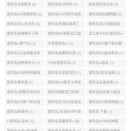
冒险岛095怪物掉落 (6)
冒险岛079弓箭手挂机
冒险岛国际服韩服 (6)
升级的地方 (6)
冒险岛怎么去天空 (6)
冒险岛灵魂武器满了
冒险岛双刀技能链接
(6)
(5)
冒险岛恶魔猎手三转
冒险岛095暗影双刀加
怎么用手机玩冒险岛sf
技能加点顺序 (5)
点 (5)
(5)
冒险岛sf哪个好 (5)
手游冒险岛sf (5)
冒险岛095哪个职业最
好 (5)
冒险岛095龙神最全攻
冒险岛恶魔和天使 (5)
冒险岛095版本职业 (5)
略 (5)
冒险岛战神角色卡 (5)
079仙境冒险岛 (5)
冒险岛sf版本 (5)
冒险岛095的牧师最快
冒险岛女皇家发型 (5)
冒险岛2职业选择 (5)
升级路线 (5)
冒险岛满攻速 (5)
冒险岛095唤灵斗师技
冒险岛装备掉落 (5)
能介绍 (5)
冒险岛2国服法师加点
冒险岛暗影双刀四转
冒险岛船长能力值加
(5)
任务 (5)
点 (5)
冒险岛095哪个职业强
冒险岛双刀095技能加
冒险岛095刷钱地图 (5)
势 (5)
点 (5)
冒险岛英雄吧 (5)
冒险岛2在海水中钓鱼
冒险岛 下载 (5)
(5)
fc冒险岛2安卓 (5)
冒险岛恶魔猎手v5加
冒险岛079时间神殿
点 (5)
999任务 (5)
冒险岛手游sf版苹果
冒险岛手游刷金币 (5)
冒险岛双弩精灵键盘
(5)
设置 (5)
皮皮冒险岛sf (4)
冒险岛095龙神攻略 (4)
冒险岛095什么职业强