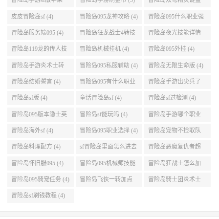
(4)
冒险岛服务端095 (4)
冒险岛狂龙战士4转技
冒险岛夜光技能详情
能加点 (4)
(4)
冒险岛119龙的传人技
冒险岛机械挂机 (4)
冒险岛095外挂 (4)
能加点 (4)
冒险岛手游炎术士转
冒险岛095私服辅助 (4)
冒险岛无限生命版 (4)
职 (4)
冒险岛结婚誓言 (4)
冒险岛095有什么职业
冒险岛手游出尖兵了
(4)
吗 (4)
冒险岛sf版 (4)
童话冒险岛sf (4)
冒险岛sf过检测 (4)
冒险岛095版本隐士英
冒险岛sf能玩吗 (4)
冒险岛手游哪个职业
雄后期玩哪个好 (4)
厉害 (4)
冒险岛海外sf (4)
冒险岛095职业选择 (4)
冒险岛宠物不捡取队
友的东西 (4)
冒险岛料理配方 (4)
sf冒险岛里面怎么进去
冒险岛恶魔复仇者超
打扎昆啊 (4)
级技能 (4)
冒险岛怀旧服095 (4)
冒险岛095机械师技能
冒险岛狂战士怎么加
(4)
点 (4)
冒险岛095骑宠任务 (4)
冒险岛飞侠一转加点
冒险岛骑士团炎术士
(4)
改版技能 (4)
冒险岛sf刷钱教程 (4)
赣ICP备2021005066号-7