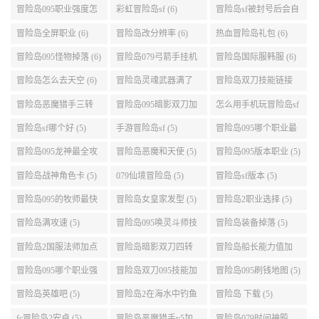
介绍 (6)
城组队任务 (6)
冒险岛095职业强度怎
彩虹冒险岛sf (6)
冒险岛sf被封号后会自
么选 (6)
动关闭电脑 (6)
冒险岛全屏职业 (6)
冒险岛改分辨率 (6)
热血冒险岛礼包 (6)
冒险岛095怪物掉落 (6)
冒险岛079弓箭手挂机
冒险岛国际服韩服 (6)
升级的地方 (6)
冒险岛怎么去天空 (6)
冒险岛灵魂武器满了
冒险岛双刀技能链接
(6)
(5)
冒险岛恶魔猎手三转
冒险岛095暗影双刀加
怎么用手机玩冒险岛sf
技能加点顺序 (5)
点 (5)
(5)
冒险岛sf哪个好 (5)
手游冒险岛sf (5)
冒险岛095哪个职业最
好 (5)
冒险岛095龙神最全攻
冒险岛恶魔和天使 (5)
冒险岛095版本职业 (5)
略 (5)
冒险岛战神角色卡 (5)
079仙境冒险岛 (5)
冒险岛sf版本 (5)
冒险岛095的牧师最快
冒险岛女皇家发型 (5)
冒险岛2职业选择 (5)
升级路线 (5)
冒险岛满攻速 (5)
冒险岛095唤灵斗师技
冒险岛装备掉落 (5)
能介绍 (5)
冒险岛2国服法师加点
冒险岛暗影双刀四转
冒险岛船长能力值加
(5)
任务 (5)
点 (5)
冒险岛095哪个职业强
冒险岛双刀095技能加
冒险岛095刷钱地图 (5)
势 (5)
点 (5)
冒险岛英雄吧 (5)
冒险岛2在海水中钓鱼
冒险岛 下载 (5)
(5)
fc冒险岛2安卓 (5)
冒险岛恶魔猎手v5加
冒险岛079时间神殿