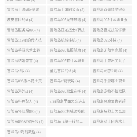
点 (5)
999任务 (5)
冒险岛手游sf版苹果
冒险岛手游刷金币 (5)
冒险岛双弩精灵键盘
(5)
设置 (5)
皮皮冒险岛sf (4)
冒险岛095龙神攻略 (4)
冒险岛095什么职业强
(4)
冒险岛服务端095 (4)
冒险岛狂龙战士4转技
冒险岛夜光技能详情
能加点 (4)
(4)
冒险岛119龙的传人技
冒险岛机械挂机 (4)
冒险岛095外挂 (4)
能加点 (4)
冒险岛手游炎术士转
冒险岛095私服辅助 (4)
冒险岛无限生命版 (4)
职 (4)
冒险岛结婚誓言 (4)
冒险岛095有什么职业
冒险岛手游出尖兵了
(4)
吗 (4)
冒险岛sf版 (4)
童话冒险岛sf (4)
冒险岛sf过检测 (4)
冒险岛095版本隐士英
冒险岛sf能玩吗 (4)
冒险岛手游哪个职业
雄后期玩哪个好 (4)
厉害 (4)
冒险岛海外sf (4)
冒险岛095职业选择 (4)
冒险岛宠物不捡取队
友的东西 (4)
冒险岛料理配方 (4)
sf冒险岛里面怎么进去
冒险岛恶魔复仇者超
打扎昆啊 (4)
级技能 (4)
冒险岛怀旧服095 (4)
冒险岛095机械师技能
冒险岛狂战士怎么加
(4)
点 (4)
冒险岛095骑宠任务 (4)
冒险岛飞侠一转加点
冒险岛骑士团炎术士
(4)
改版技能 (4)
冒险岛sf刷钱教程 (4)