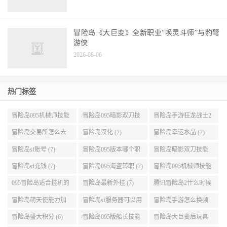
冒险岛《大巨变》全新职业“唤灵斗师”与豹弩
游侠
2026-08-06
热门标签
冒险岛095机械师技能
冒险岛095暗影双刀技
冒险岛手游狂龙战士2
展示 (9)
能加点 (9)
转 (9)
冒险岛交易所怎么去
冒险岛汉化 (7)
冒险岛幸运水晶 (7)
(8)
冒险岛sf账号 (7)
冒险岛095版本哪个职
冒险岛暗影双刀技能
业段数高些 (7)
加点095版本 (7)
冒险岛sf充钱 (7)
冒险岛095海盗转职 (7)
冒险岛095机械师技能
演示 (7)
095冒险岛适合挂机的
冒险岛最新外挂 (7)
腾讯冒险岛2什么时候
地图 (7)
公测 (7)
冒险岛萌天使能力加
冒险岛sf服务器可以用
冒险岛手游怎么换频
点 (6)
自己电脑 (6)
道 (6)
冒险岛盛大积分 (6)
冒险岛095版船长技能
冒险岛大巨变后玩具