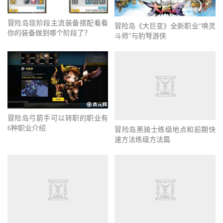
冒险岛现阶段主流装备搭配看看
冒险岛《大巨变》全新职业“唤灵
你的装备做到哪个阶段了？
斗师”与豹弩游侠
冒险岛弓箭手可以转职的职业有
6种职业介绍
冒险岛黑骑士练级地点和前期快
速方法练级方法篇