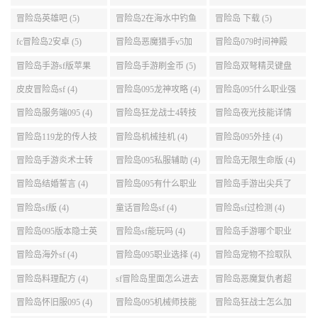
势 (5)
点 (5)
冒险岛英雄吧 (5)
冒险岛2在海水中钓鱼
冒险岛 下载 (5)
(5)
fc冒险岛2安卓 (5)
冒险岛恶魔猎手v5加
冒险岛079时间神殿
点 (5)
999任务 (5)
冒险岛手游sf版苹果
冒险岛手游刷金币 (5)
冒险岛双弩精灵键盘
(5)
设置 (5)
皮皮冒险岛sf (4)
冒险岛095龙神攻略 (4)
冒险岛095什么职业强
(4)
冒险岛服务端095 (4)
冒险岛狂龙战士4转技
冒险岛夜光技能详情
能加点 (4)
(4)
冒险岛119龙的传人技
冒险岛机械挂机 (4)
冒险岛095外挂 (4)
能加点 (4)
冒险岛手游炎术士转
冒险岛095私服辅助 (4)
冒险岛无限生命版 (4)
职 (4)
冒险岛结婚誓言 (4)
冒险岛095有什么职业
冒险岛手游出尖兵了
(4)
吗 (4)
冒险岛sf版 (4)
童话冒险岛sf (4)
冒险岛sf过检测 (4)
冒险岛095版本隐士英
冒险岛sf能玩吗 (4)
冒险岛手游哪个职业
雄后期玩哪个好 (4)
厉害 (4)
冒险岛海外sf (4)
冒险岛095职业选择 (4)
冒险岛宠物不捡取队
友的东西 (4)
冒险岛料理配方 (4)
sf冒险岛里面怎么进去
冒险岛恶魔复仇者超
打扎昆啊 (4)
级技能 (4)
冒险岛怀旧服095 (4)
冒险岛095机械师技能
冒险岛狂战士怎么加