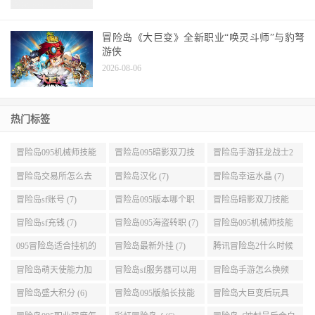
冒险岛《大巨变》全新职业“唤灵斗师”与豹弩
游侠
2026-08-06
热门标签
冒险岛095机械师技能
冒险岛095暗影双刀技
冒险岛手游狂龙战士2
展示 (9)
能加点 (9)
转 (9)
冒险岛交易所怎么去
冒险岛汉化 (7)
冒险岛幸运水晶 (7)
(8)
冒险岛sf账号 (7)
冒险岛095版本哪个职
冒险岛暗影双刀技能
业段数高些 (7)
加点095版本 (7)
冒险岛sf充钱 (7)
冒险岛095海盗转职 (7)
冒险岛095机械师技能
演示 (7)
095冒险岛适合挂机的
冒险岛最新外挂 (7)
腾讯冒险岛2什么时候
地图 (7)
公测 (7)
冒险岛萌天使能力加
冒险岛sf服务器可以用
冒险岛手游怎么换频
点 (6)
自己电脑 (6)
道 (6)
冒险岛盛大积分 (6)
冒险岛095版船长技能
冒险岛大巨变后玩具
介绍 (6)
城组队任务 (6)
冒险岛095职业强度怎
彩虹冒险岛sf (6)
冒险岛sf被封号后会自
么选 (6)
动关闭电脑 (6)
冒险岛全屏职业 (6)
冒险岛改分辨率 (6)
热血冒险岛礼包 (6)