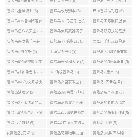
冒险岛095怪物掉落 (6)
冒险岛079弓箭手挂机
冒险岛国际服韩服 (6)
升级的地方 (6)
冒险岛怎么去天空 (6)
冒险岛灵魂武器满了
冒险岛双刀技能链接
(6)
(5)
冒险岛恶魔猎手三转
冒险岛095暗影双刀加
怎么用手机玩冒险岛sf
技能加点顺序 (5)
点 (5)
(5)
冒险岛sf哪个好 (5)
手游冒险岛sf (5)
冒险岛095哪个职业最
好 (5)
冒险岛095龙神最全攻
冒险岛恶魔和天使 (5)
冒险岛095版本职业 (5)
略 (5)
冒险岛战神角色卡 (5)
079仙境冒险岛 (5)
冒险岛sf版本 (5)
冒险岛095的牧师最快
冒险岛女皇家发型 (5)
冒险岛2职业选择 (5)
升级路线 (5)
冒险岛满攻速 (5)
冒险岛095唤灵斗师技
冒险岛装备掉落 (5)
能介绍 (5)
冒险岛2国服法师加点
冒险岛暗影双刀四转
冒险岛船长能力值加
(5)
任务 (5)
点 (5)
冒险岛095哪个职业强
冒险岛双刀095技能加
冒险岛095刷钱地图 (5)
势 (5)
点 (5)
冒险岛英雄吧 (5)
冒险岛2在海水中钓鱼
冒险岛 下载 (5)
(5)
fc冒险岛2安卓 (5)
冒险岛恶魔猎手v5加
冒险岛079时间神殿
点 (5)
999任务 (5)
冒险岛手游sf版苹果
冒险岛手游刷金币 (5)
冒险岛双弩精灵键盘