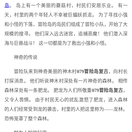
岛
。 岛上有一个美丽的蘑菇村，村民们安居乐业。 有一
天，村里的两个年轻人不幸被巨蝠妖抓走。 为了寻找小强
和小怪的下落，冒险岛的岛民们组成了冒险小队，开始了大
规模的搜寻。 他们深入远古迷宫，追捕恶魔！ 他们潜入深
海与巨兽战斗！ 这一切都是为了救出小强和小怪。
神奇的传说
冒险队来到神奇美丽的神木村
079冒险岛复古
，向村长
打探消息。 他们听说神木村深处有一片神奇的森林。 相传
森林深处有一条肥龙。 肥龙为人们所敬重
079冒险岛复古
，
又令人畏惧。 由于村民无心的扰乱激怒了肥龙，进入森林
的人们经常受到龙的袭击，村里的人把这里称为——龙林。
恐怖笼罩了整个森林。