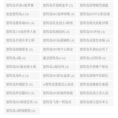
(5)
设置 (5)
皮皮冒险岛sf (4)
冒险岛095龙神攻略 (4)
冒险岛095什么职业强
(4)
冒险岛服务端095 (4)
冒险岛狂龙战士4转技
冒险岛夜光技能详情
能加点 (4)
(4)
冒险岛119龙的传人技
冒险岛机械挂机 (4)
冒险岛095外挂 (4)
能加点 (4)
冒险岛手游炎术士转
冒险岛095私服辅助 (4)
冒险岛无限生命版 (4)
职 (4)
冒险岛结婚誓言 (4)
冒险岛095有什么职业
冒险岛手游出尖兵了
(4)
吗 (4)
冒险岛sf版 (4)
童话冒险岛sf (4)
冒险岛sf过检测 (4)
冒险岛095版本隐士英
冒险岛sf能玩吗 (4)
冒险岛手游哪个职业
雄后期玩哪个好 (4)
厉害 (4)
冒险岛海外sf (4)
冒险岛095职业选择 (4)
冒险岛宠物不捡取队
友的东西 (4)
冒险岛料理配方 (4)
sf冒险岛里面怎么进去
冒险岛恶魔复仇者超
打扎昆啊 (4)
级技能 (4)
冒险岛怀旧服095 (4)
冒险岛095机械师技能
冒险岛狂战士怎么加
(4)
点 (4)
冒险岛095骑宠任务 (4)
冒险岛飞侠一转加点
冒险岛骑士团炎术士
(4)
改版技能 (4)
冒险岛sf刷钱教程 (4)