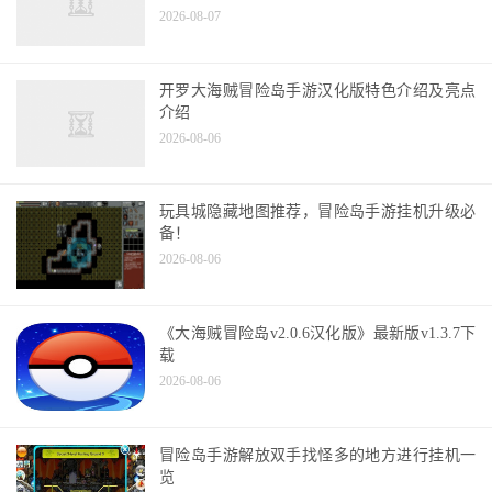
冒险岛吸怪辅助哪里靠谱就去神木的血腥哈维吧
2026-08-07
神奇魔方:6块钱一个，35块6个的
2026-08-07
大海贼探索冒险岛汉化最新版像素风格策略航
海手游
2026-08-07
开罗大海贼冒险岛手游汉化版特色介绍及亮点
介绍
2026-08-06
玩具城隐藏地图推荐，冒险岛手游挂机升级必
备！
2026-08-06