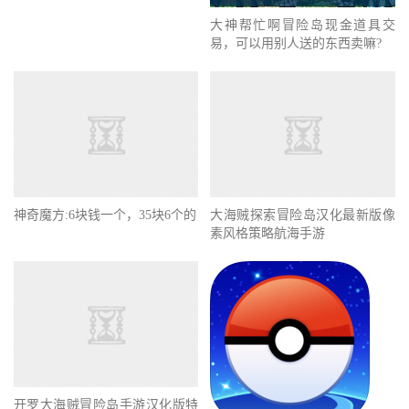
小霸王单机冒险闯关类型的游戏
经典街机战斗玩法免费下载
大神帮忙啊冒险岛现金道具交
易，可以用别人送的东西卖嘛?
神奇魔方:6块钱一个，35块6个的
大海贼探索冒险岛汉化最新版像
素风格策略航海手游