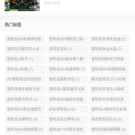
《大海贼冒险岛v2.0.6汉化版》最新版v1.3.7下
载
2026-08-06
冒险岛手游解放双手找怪多的地方进行挂机一
览
2026-08-06
热门标签
冒险岛095机械师技能
冒险岛095暗影双刀技
冒险岛手游狂龙战士2
展示 (9)
能加点 (9)
转 (9)
冒险岛交易所怎么去
冒险岛汉化 (7)
冒险岛幸运水晶 (7)
(8)
冒险岛sf账号 (7)
冒险岛095版本哪个职
冒险岛暗影双刀技能
业段数高些 (7)
加点095版本 (7)
冒险岛sf充钱 (7)
冒险岛095海盗转职 (7)
冒险岛095机械师技能
演示 (7)