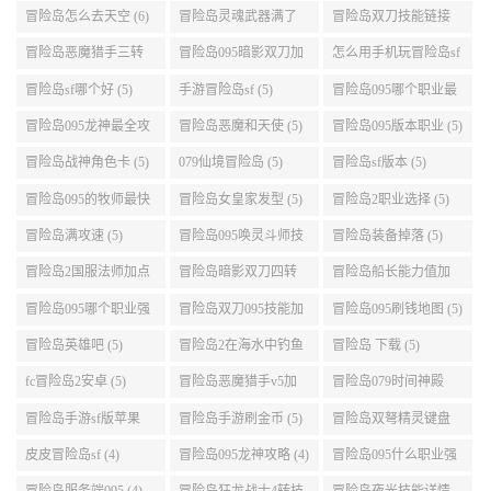
095冒险岛适合挂机的
冒险岛最新外挂 (7)
腾讯冒险岛2什么时候
地图 (7)
公测 (7)
冒险岛萌天使能力加
冒险岛sf服务器可以用
冒险岛手游怎么换频
点 (6)
自己电脑 (6)
道 (6)
冒险岛盛大积分 (6)
冒险岛095版船长技能
冒险岛大巨变后玩具
介绍 (6)
城组队任务 (6)
冒险岛095职业强度怎
彩虹冒险岛sf (6)
冒险岛sf被封号后会自
么选 (6)
动关闭电脑 (6)
冒险岛全屏职业 (6)
冒险岛改分辨率 (6)
热血冒险岛礼包 (6)
冒险岛095怪物掉落 (6)
冒险岛079弓箭手挂机
冒险岛国际服韩服 (6)
升级的地方 (6)
冒险岛怎么去天空 (6)
冒险岛灵魂武器满了
冒险岛双刀技能链接
(6)
(5)
冒险岛恶魔猎手三转
冒险岛095暗影双刀加
怎么用手机玩冒险岛sf
技能加点顺序 (5)
点 (5)
(5)
冒险岛sf哪个好 (5)
手游冒险岛sf (5)
冒险岛095哪个职业最
好 (5)
冒险岛095龙神最全攻
冒险岛恶魔和天使 (5)
冒险岛095版本职业 (5)
略 (5)
冒险岛战神角色卡 (5)
079仙境冒险岛 (5)
冒险岛sf版本 (5)
冒险岛095的牧师最快
冒险岛女皇家发型 (5)
冒险岛2职业选择 (5)
升级路线 (5)
冒险岛满攻速 (5)
冒险岛095唤灵斗师技
冒险岛装备掉落 (5)
能介绍 (5)
冒险岛2国服法师加点
冒险岛暗影双刀四转
冒险岛船长能力值加