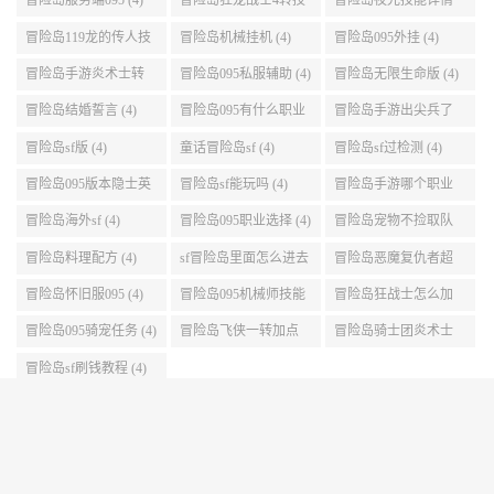
(5)
任务 (5)
点 (5)
冒险岛095哪个职业强
冒险岛双刀095技能加
冒险岛095刷钱地图 (5)
势 (5)
点 (5)
冒险岛英雄吧 (5)
冒险岛2在海水中钓鱼
冒险岛 下载 (5)
(5)
fc冒险岛2安卓 (5)
冒险岛恶魔猎手v5加
冒险岛079时间神殿
点 (5)
999任务 (5)
冒险岛手游sf版苹果
冒险岛手游刷金币 (5)
冒险岛双弩精灵键盘
(5)
设置 (5)
皮皮冒险岛sf (4)
冒险岛095龙神攻略 (4)
冒险岛095什么职业强
(4)
冒险岛服务端095 (4)
冒险岛狂龙战士4转技
冒险岛夜光技能详情
能加点 (4)
(4)
冒险岛119龙的传人技
冒险岛机械挂机 (4)
冒险岛095外挂 (4)
能加点 (4)
冒险岛手游炎术士转
冒险岛095私服辅助 (4)
冒险岛无限生命版 (4)
职 (4)
冒险岛结婚誓言 (4)
冒险岛095有什么职业
冒险岛手游出尖兵了
(4)
吗 (4)
冒险岛sf版 (4)
童话冒险岛sf (4)
冒险岛sf过检测 (4)
冒险岛095版本隐士英
冒险岛sf能玩吗 (4)
冒险岛手游哪个职业
雄后期玩哪个好 (4)
厉害 (4)
冒险岛海外sf (4)
冒险岛095职业选择 (4)
冒险岛宠物不捡取队
友的东西 (4)
冒险岛料理配方 (4)
sf冒险岛里面怎么进去
冒险岛恶魔复仇者超