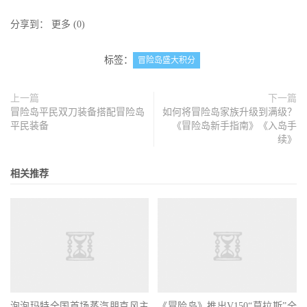
分享到：
更多
(
0
)
标签：
冒险岛盛大积分
上一篇
下一篇
冒险岛平民双刀装备搭配冒险岛
如何将冒险岛家族升级到满级？
平民装备
《冒险岛新手指南》《入岛手
续》
相关推荐
泡泡玛特全国首场蒸汽朋克风主
《冒险岛》推出V150“莫拉斯”全