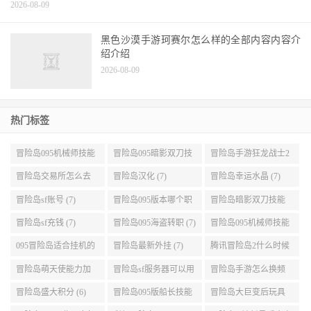
2026-08-09
黑色沙漠手游珂赛尔怎么样的全部内容内容介
绍介绍
2026-08-09
热门标签
冒险岛095机械师技能
冒险岛095暗影双刀技
冒险岛手游狂龙战士2
展示 (9)
能加点 (9)
转 (9)
冒险岛交易所怎么去
冒险岛汉化 (7)
冒险岛幸运水晶 (7)
(8)
冒险岛sf账号 (7)
冒险岛095版本哪个职
冒险岛暗影双刀技能
业段数高些 (7)
加点095版本 (7)
冒险岛sf充钱 (7)
冒险岛095海盗转职 (7)
冒险岛095机械师技能
演示 (7)
095冒险岛适合挂机的
冒险岛最新外挂 (7)
腾讯冒险岛2什么时候
地图 (7)
公测 (7)
冒险岛萌天使能力加
冒险岛sf服务器可以用
冒险岛手游怎么换频
点 (6)
自己电脑 (6)
道 (6)
冒险岛盛大积分 (6)
冒险岛095版船长技能
冒险岛大巨变后玩具