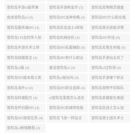
点 (5)
999任务 (5)
冒险岛手游sf版苹果
冒险岛手游刷金币 (5)
冒险岛双弩精灵键盘
(5)
设置 (5)
皮皮冒险岛sf (4)
冒险岛095龙神攻略 (4)
冒险岛095什么职业强
(4)
冒险岛服务端095 (4)
冒险岛狂龙战士4转技
冒险岛夜光技能详情
能加点 (4)
(4)
冒险岛119龙的传人技
冒险岛机械挂机 (4)
冒险岛095外挂 (4)
能加点 (4)
冒险岛手游炎术士转
冒险岛095私服辅助 (4)
冒险岛无限生命版 (4)
职 (4)
冒险岛结婚誓言 (4)
冒险岛095有什么职业
冒险岛手游出尖兵了
(4)
吗 (4)
冒险岛sf版 (4)
童话冒险岛sf (4)
冒险岛sf过检测 (4)
冒险岛095版本隐士英
冒险岛sf能玩吗 (4)
冒险岛手游哪个职业
雄后期玩哪个好 (4)
厉害 (4)
冒险岛海外sf (4)
冒险岛095职业选择 (4)
冒险岛宠物不捡取队
友的东西 (4)
冒险岛料理配方 (4)
sf冒险岛里面怎么进去
冒险岛恶魔复仇者超
打扎昆啊 (4)
级技能 (4)
冒险岛怀旧服095 (4)
冒险岛095机械师技能
冒险岛狂战士怎么加
(4)
点 (4)
冒险岛095骑宠任务 (4)
冒险岛飞侠一转加点
冒险岛骑士团炎术士
(4)
改版技能 (4)
冒险岛sf刷钱教程 (4)