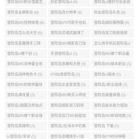
介绍 (6)
城组队任务 (6)
冒险岛095职业强度怎
彩虹冒险岛sf (6)
冒险岛sf被封号后会自
么选 (6)
动关闭电脑 (6)
冒险岛全屏职业 (6)
冒险岛改分辨率 (6)
热血冒险岛礼包 (6)
冒险岛095怪物掉落 (6)
冒险岛079弓箭手挂机
冒险岛国际服韩服 (6)
升级的地方 (6)
冒险岛怎么去天空 (6)
冒险岛灵魂武器满了
冒险岛双刀技能链接
(6)
(5)
冒险岛恶魔猎手三转
冒险岛095暗影双刀加
怎么用手机玩冒险岛sf
技能加点顺序 (5)
点 (5)
(5)
冒险岛sf哪个好 (5)
手游冒险岛sf (5)
冒险岛095哪个职业最
好 (5)
冒险岛095龙神最全攻
冒险岛恶魔和天使 (5)
冒险岛095版本职业 (5)
略 (5)
冒险岛战神角色卡 (5)
079仙境冒险岛 (5)
冒险岛sf版本 (5)
冒险岛095的牧师最快
冒险岛女皇家发型 (5)
冒险岛2职业选择 (5)
升级路线 (5)
冒险岛满攻速 (5)
冒险岛095唤灵斗师技
冒险岛装备掉落 (5)
能介绍 (5)
冒险岛2国服法师加点
冒险岛暗影双刀四转
冒险岛船长能力值加
(5)
任务 (5)
点 (5)
冒险岛095哪个职业强
冒险岛双刀095技能加
冒险岛095刷钱地图 (5)
势 (5)
点 (5)
冒险岛英雄吧 (5)
冒险岛2在海水中钓鱼
冒险岛 下载 (5)
(5)
fc冒险岛2安卓 (5)
冒险岛恶魔猎手v5加
冒险岛079时间神殿