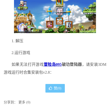
1. 解压
2.运行游戏
如果无法打开游戏
冒险岛095
破功登陆器
，请安装3DM
游戏运行时合集安装包v2.8：
赞(
0
)
分享到：
更多
(
0
)