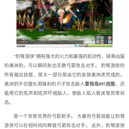
“豹弩游侠”拥有强大的火力和最强的机动性，骑乘凶猛
的美洲豹，可以瞬间射出无数弓箭攻击对手。 豹弩游侠的
所有输出技能，很大一部分是由它的坐骑美洲虎完成的。
美洲豹不仅擅长用锋利的爪子攻击敌人
冒险岛095技能
，还
能用它的吼声和吼声吓唬敌人，使敌人陷入昏迷等异常状
态。
是一个非常优秀的弓箭射手。 大量的弓箭技能让豹弩
游侠可以在短时间内释放弓箭攻击对手。 此外，豹弩游侠