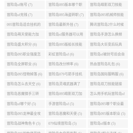
(8)
冒险岛sf账号 (7)
冒险岛095版本哪个职
冒险岛暗影双刀技能
业段数高些 (7)
加点095版本 (7)
冒险岛sf充钱 (7)
冒险岛095海盗转职 (7)
冒险岛095机械师技能
演示 (7)
095冒险岛适合挂机的
冒险岛最新外挂 (7)
腾讯冒险岛2什么时候
地图 (7)
公测 (7)
冒险岛萌天使能力加
冒险岛sf服务器可以用
冒险岛手游怎么换频
点 (6)
自己电脑 (6)
道 (6)
冒险岛盛大积分 (6)
冒险岛095版船长技能
冒险岛大巨变后玩具
介绍 (6)
城组队任务 (6)
冒险岛095职业强度怎
彩虹冒险岛sf (6)
冒险岛sf被封号后会自
么选 (6)
动关闭电脑 (6)
冒险岛全屏职业 (6)
冒险岛改分辨率 (6)
热血冒险岛礼包 (6)
冒险岛095怪物掉落 (6)
冒险岛079弓箭手挂机
冒险岛国际服韩服 (6)
升级的地方 (6)
冒险岛怎么去天空 (6)
冒险岛灵魂武器满了
冒险岛双刀技能链接
(6)
(5)
冒险岛恶魔猎手三转
冒险岛095暗影双刀加
怎么用手机玩冒险岛sf
技能加点顺序 (5)
点 (5)
(5)
冒险岛sf哪个好 (5)
手游冒险岛sf (5)
冒险岛095哪个职业最
好 (5)
冒险岛095龙神最全攻
冒险岛恶魔和天使 (5)
冒险岛095版本职业 (5)
略 (5)
冒险岛战神角色卡 (5)
079仙境冒险岛 (5)
冒险岛sf版本 (5)