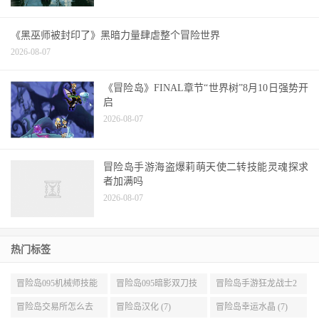
《黑巫师被封印了》黑暗力量肆虐整个冒险世界
2026-08-07
《冒险岛》FINAL章节“世界树”8月10日强势开
启
2026-08-07
冒险岛手游海盗爆莉萌天使二转技能灵魂探求
者加满吗
2026-08-07
热门标签
冒险岛095机械师技能
冒险岛095暗影双刀技
冒险岛手游狂龙战士2
展示 (9)
能加点 (9)
转 (9)
冒险岛交易所怎么去
冒险岛汉化 (7)
冒险岛幸运水晶 (7)