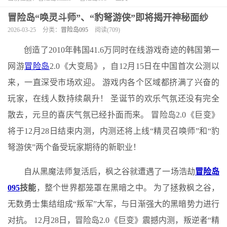
冒险岛“唤灵斗师”、“豹弩游侠”即将揭开神秘面纱
2026-03-25
分类：
冒险岛095
阅读(709)
创造了2010年韩国41.6万同时在线游戏奇迹的韩国第一
网游
冒险岛
2.0《大变局》，自12月15日在中国首次公测以
来，一直深受市场欢迎。 游戏内各个区域都挤满了兴奋的
玩家，在线人数持续飙升！ 圣诞节的欢乐气氛还没有完全
散去，元旦的喜庆气氛已经扑面而来。 冒险岛2.0《巨变》
将于12月28日结束内测，内测还将上线“精灵召唤师”和“豹
弩游侠”两个备受玩家期待的新职业！
自从黑魔法师复活后，枫之谷就遭遇了一场浩劫
冒险岛
095
技能
，整个世界都笼罩在黑暗之中。 为了拯救枫之谷，
无数勇士集结组成“叛军”大军，与日渐强大的黑暗势力进行
对抗。 12月28日，冒险岛2.0《巨变》震撼内测，叛逆者“精