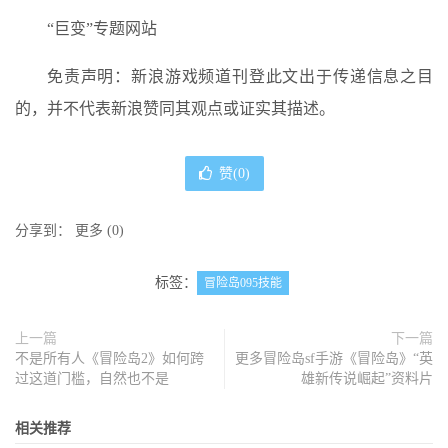
“巨变”专题网站
免责声明：新浪游戏频道刊登此文出于传递信息之目
的，并不代表新浪赞同其观点或证实其描述。
赞(
0
)
分享到：
更多
(
0
)
标签：
冒险岛095技能
上一篇
下一篇
不是所有人《冒险岛2》如何跨
更多冒险岛sf手游《冒险岛》“英
过这道门槛，自然也不是
雄新传说崛起”资料片
相关推荐