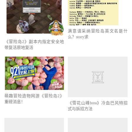
满意请采纳冒险岛英文名是什
么？story求
《冒险岛2》副本内指定安全地
带复活原地复活
《雪花山峰boss》冷血巴风特招
萌趣冒险造物网游《冒险岛2》
式与拆招方法
重磅消息！