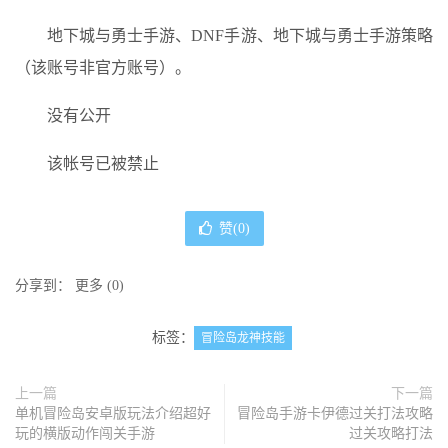
地下城与勇士手游、DNF手游、地下城与勇士手游策略
（该账号非官方账号）。
没有公开
该帐号已被禁止
赞(
0
)
分享到：
更多
(
0
)
标签：
冒险岛龙神技能
上一篇
下一篇
单机冒险岛安卓版玩法介绍超好
冒险岛手游卡伊德过关打法攻略
玩的横版动作闯关手游
过关攻略打法