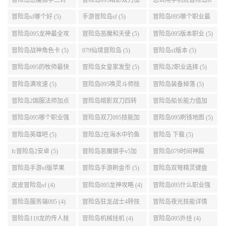
升级的地方 (6)
冒险岛怎么去天空 (6)
冒险岛灵魂武器满了
冒险岛双刀技能链接
(6)
(5)
冒险岛恶魔猎手三转
冒险岛095暗影双刀加
怎么用手机玩冒险岛sf
技能加点顺序 (5)
点 (5)
(5)
冒险岛sf哪个好 (5)
手游冒险岛sf (5)
冒险岛095哪个职业最
好 (5)
冒险岛095龙神最全攻
冒险岛恶魔和天使 (5)
冒险岛095版本职业 (5)
略 (5)
冒险岛战神角色卡 (5)
079仙境冒险岛 (5)
冒险岛sf版本 (5)
冒险岛095的牧师最快
冒险岛女皇家发型 (5)
冒险岛2职业选择 (5)
升级路线 (5)
冒险岛满攻速 (5)
冒险岛095唤灵斗师技
冒险岛装备掉落 (5)
能介绍 (5)
冒险岛2国服法师加点
冒险岛暗影双刀四转
冒险岛船长能力值加
(5)
任务 (5)
点 (5)
冒险岛095哪个职业强
冒险岛双刀095技能加
冒险岛095刷钱地图 (5)
势 (5)
点 (5)
冒险岛英雄吧 (5)
冒险岛2在海水中钓鱼
冒险岛 下载 (5)
(5)
fc冒险岛2安卓 (5)
冒险岛恶魔猎手v5加
冒险岛079时间神殿
点 (5)
999任务 (5)
冒险岛手游sf版苹果
冒险岛手游刷金币 (5)
冒险岛双弩精灵键盘
(5)
设置 (5)
皮皮冒险岛sf (4)
冒险岛095龙神攻略 (4)
冒险岛095什么职业强