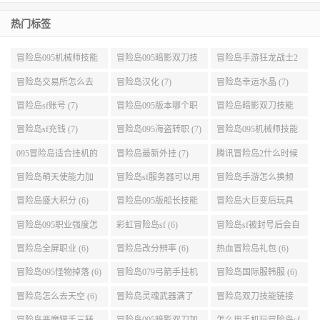
2026-08-09
热门标签
冒险岛095机械师技能
冒险岛095暗影双刀技
冒险岛手游狂龙战士2
展示 (9)
能加点 (9)
转 (9)
冒险岛交易所怎么去
冒险岛汉化 (7)
冒险岛幸运水晶 (7)
(8)
冒险岛sf账号 (7)
冒险岛095版本哪个职
冒险岛暗影双刀技能
业段数高些 (7)
加点095版本 (7)
冒险岛sf充钱 (7)
冒险岛095海盗转职 (7)
冒险岛095机械师技能
演示 (7)
095冒险岛适合挂机的
冒险岛最新外挂 (7)
腾讯冒险岛2什么时候
地图 (7)
公测 (7)
冒险岛萌天使能力加
冒险岛sf服务器可以用
冒险岛手游怎么换频
点 (6)
自己电脑 (6)
道 (6)
冒险岛盛大积分 (6)
冒险岛095版船长技能
冒险岛大巨变后玩具
介绍 (6)
城组队任务 (6)
冒险岛095职业强度怎
彩虹冒险岛sf (6)
冒险岛sf被封号后会自
么选 (6)
动关闭电脑 (6)
冒险岛全屏职业 (6)
冒险岛改分辨率 (6)
热血冒险岛礼包 (6)
冒险岛095怪物掉落 (6)
冒险岛079弓箭手挂机
冒险岛国际服韩服 (6)