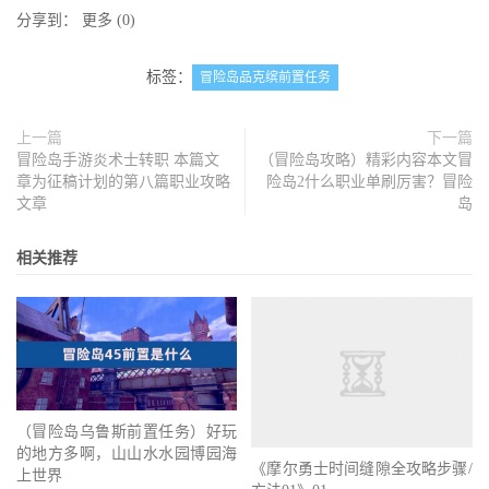
分享到：
更多
(
0
)
标签：
冒险岛品克缤前置任务
上一篇
下一篇
冒险岛手游炎术士转职 本篇文
（冒险岛攻略）精彩内容本文冒
章为征稿计划的第八篇职业攻略
险岛2什么职业单刷厉害？冒险
文章
岛
相关推荐
（冒险岛乌鲁斯前置任务）好玩
的地方多啊，山山水水园博园海
《摩尔勇士时间缝隙全攻略步骤/
上世界