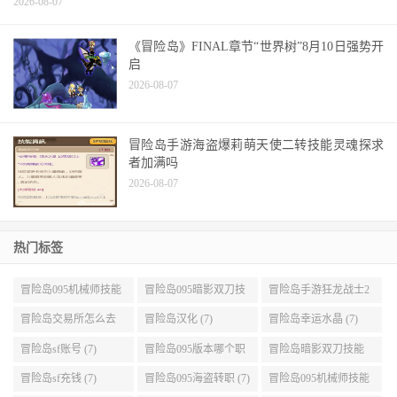
2026-08-07
《冒险岛》FINAL章节“世界树”8月10日强势开
启
2026-08-07
冒险岛手游海盗爆莉萌天使二转技能灵魂探求
者加满吗
2026-08-07
热门标签
冒险岛095机械师技能
冒险岛095暗影双刀技
冒险岛手游狂龙战士2
展示 (9)
能加点 (9)
转 (9)
冒险岛交易所怎么去
冒险岛汉化 (7)
冒险岛幸运水晶 (7)
(8)
冒险岛sf账号 (7)
冒险岛095版本哪个职
冒险岛暗影双刀技能
业段数高些 (7)
加点095版本 (7)
冒险岛sf充钱 (7)
冒险岛095海盗转职 (7)
冒险岛095机械师技能