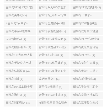
(5)
任务 (5)
点 (5)
冒险岛095哪个职业强
冒险岛双刀095技能加
冒险岛095刷钱地图 (5)
势 (5)
点 (5)
冒险岛英雄吧 (5)
冒险岛2在海水中钓鱼
冒险岛 下载 (5)
(5)
fc冒险岛2安卓 (5)
冒险岛恶魔猎手v5加
冒险岛079时间神殿
点 (5)
999任务 (5)
冒险岛手游sf版苹果
冒险岛手游刷金币 (5)
冒险岛双弩精灵键盘
(5)
设置 (5)
皮皮冒险岛sf (4)
冒险岛095龙神攻略 (4)
冒险岛095什么职业强
(4)
冒险岛服务端095 (4)
冒险岛狂龙战士4转技
冒险岛夜光技能详情
能加点 (4)
(4)
冒险岛119龙的传人技
冒险岛机械挂机 (4)
冒险岛095外挂 (4)
能加点 (4)
冒险岛手游炎术士转
冒险岛095私服辅助 (4)
冒险岛无限生命版 (4)
职 (4)
冒险岛结婚誓言 (4)
冒险岛095有什么职业
冒险岛手游出尖兵了
(4)
吗 (4)
冒险岛sf版 (4)
童话冒险岛sf (4)
冒险岛sf过检测 (4)
冒险岛095版本隐士英
冒险岛sf能玩吗 (4)
冒险岛手游哪个职业
雄后期玩哪个好 (4)
厉害 (4)
冒险岛海外sf (4)
冒险岛095职业选择 (4)
冒险岛宠物不捡取队
友的东西 (4)
冒险岛料理配方 (4)
sf冒险岛里面怎么进去
冒险岛恶魔复仇者超