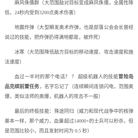
麻风侏儒群（大范围敌对目标变成麻风侏儒，全属性降
低，24秒内受到3200点奥术伤害）
地震炸弹（大型瞬发奥术炸弹，也是部落公会会长曾经
说过的技能，把炸弹扔得满地都是，被炸死）
冰寒（大范围降低敌方目标的移动速度、攻击速度和施
法速度）
血过一半时的那个电话？ ？ 超级机器人的技能
冒险岛
品克缤前置任务
，名字忘记了（连续瞬间连锁闪电，范围奥
爆，类似法师的奥爆，机器人的攻击不一般）
最后的终极技能：殊途同归（威力和现代战争中的核弹
基本一样，那个威力，血量超过14000+的士兵可以秒杀，但
是范围比较小，而且发射时间为 0.5 秒）