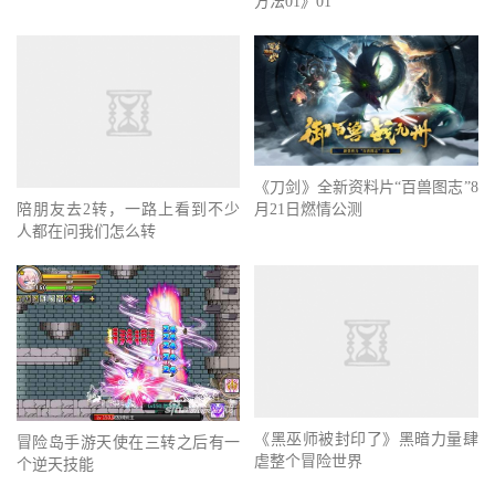
方法01》01
《刀剑》全新资料片“百兽图志”8
陪朋友去2转，一路上看到不少
月21日燃情公测
人都在问我们怎么转
《黑巫师被封印了》黑暗力量肆
冒险岛手游天使在三转之后有一
虐整个冒险世界
个逆天技能