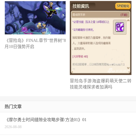
《冒险岛》FINAL章节“世界树”8
月10日强势开启
冒险岛手游海盗爆莉萌天使二转
技能灵魂探求者加满吗
热门文章
《摩尔勇士时间缝隙全攻略步骤/方法01》01
2026-08-08