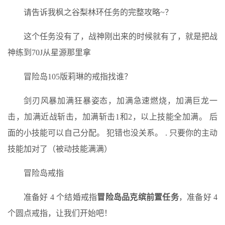
请告诉我枫之谷梨林环任务的完整攻略~？
这个任务没有了，战神刚出来的时候就有了，就是把战
神练到70J从星源那里拿
冒险岛105版莉琳的戒指找谁？
剑刃风暴加满狂暴姿态，加满急速燃烧，加满巨龙一
击，加满近战斩击，加满斩击1和2，以上技能全加满。 后
面的小技能可以自己分配。 犯错也没关系。 . 只要你的主动
技能加对了（被动技能满满）
冒险岛戒指
准备好 4 个结婚戒指
冒险岛品克缤前置任务
，准备好 4
个圆点戒指，让我们开始吧！