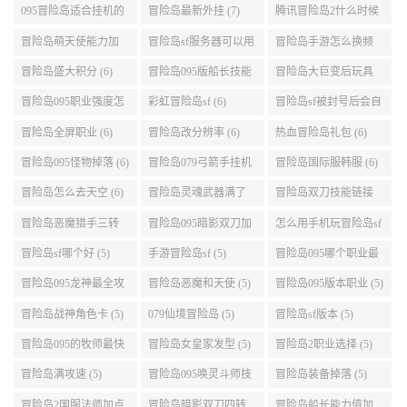
演示 (7)
095冒险岛适合挂机的
冒险岛最新外挂 (7)
腾讯冒险岛2什么时候
地图 (7)
公测 (7)
冒险岛萌天使能力加
冒险岛sf服务器可以用
冒险岛手游怎么换频
点 (6)
自己电脑 (6)
道 (6)
冒险岛盛大积分 (6)
冒险岛095版船长技能
冒险岛大巨变后玩具
介绍 (6)
城组队任务 (6)
冒险岛095职业强度怎
彩虹冒险岛sf (6)
冒险岛sf被封号后会自
么选 (6)
动关闭电脑 (6)
冒险岛全屏职业 (6)
冒险岛改分辨率 (6)
热血冒险岛礼包 (6)
冒险岛095怪物掉落 (6)
冒险岛079弓箭手挂机
冒险岛国际服韩服 (6)
升级的地方 (6)
冒险岛怎么去天空 (6)
冒险岛灵魂武器满了
冒险岛双刀技能链接
(6)
(5)
冒险岛恶魔猎手三转
冒险岛095暗影双刀加
怎么用手机玩冒险岛sf
技能加点顺序 (5)
点 (5)
(5)
冒险岛sf哪个好 (5)
手游冒险岛sf (5)
冒险岛095哪个职业最
好 (5)
冒险岛095龙神最全攻
冒险岛恶魔和天使 (5)
冒险岛095版本职业 (5)
略 (5)
冒险岛战神角色卡 (5)
079仙境冒险岛 (5)
冒险岛sf版本 (5)
冒险岛095的牧师最快
冒险岛女皇家发型 (5)
冒险岛2职业选择 (5)
升级路线 (5)
冒险岛满攻速 (5)
冒险岛095唤灵斗师技
冒险岛装备掉落 (5)
能介绍 (5)
冒险岛2国服法师加点
冒险岛暗影双刀四转
冒险岛船长能力值加