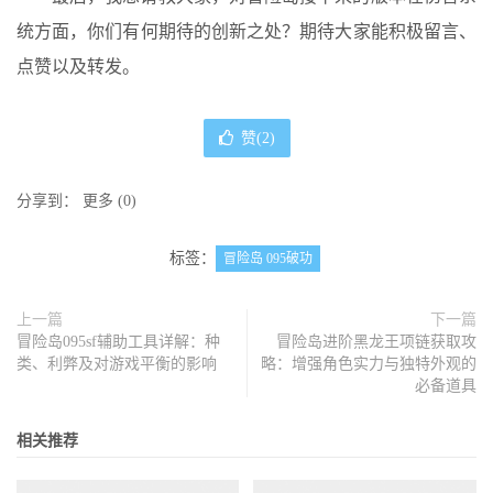
统方面，你们有何期待的创新之处？期待大家能积极留言、
点赞以及转发。
赞(
2
)
分享到：
更多
(
0
)
标签：
冒险岛 095破功
上一篇
下一篇
冒险岛095sf辅助工具详解：种
冒险岛进阶黑龙王项链获取攻
类、利弊及对游戏平衡的影响
略：增强角色实力与独特外观的
必备道具
相关推荐