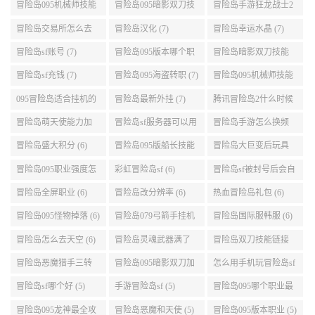
冒险岛095机械师技能
冒险岛095暗影双刀技
冒险岛手游狂龙战士2
展示 (9)
能加点 (9)
转 (9)
冒险岛交易所怎么去
冒险岛汉化 (7)
冒险岛幸运水晶 (7)
(8)
冒险岛sf账号 (7)
冒险岛095版本哪个职
冒险岛暗影双刀技能
业段数高些 (7)
加点095版本 (7)
冒险岛sf充钱 (7)
冒险岛095海盗转职 (7)
冒险岛095机械师技能
演示 (7)
095冒险岛适合挂机的
冒险岛最新外挂 (7)
腾讯冒险岛2什么时候
地图 (7)
公测 (7)
冒险岛萌天使能力加
冒险岛sf服务器可以用
冒险岛手游怎么换频
点 (6)
自己电脑 (6)
道 (6)
冒险岛盛大积分 (6)
冒险岛095版船长技能
冒险岛大巨变后玩具
介绍 (6)
城组队任务 (6)
冒险岛095职业强度怎
彩虹冒险岛sf (6)
冒险岛sf被封号后会自
么选 (6)
动关闭电脑 (6)
冒险岛全屏职业 (6)
冒险岛改分辨率 (6)
热血冒险岛礼包 (6)
冒险岛095怪物掉落 (6)
冒险岛079弓箭手挂机
冒险岛国际服韩服 (6)
升级的地方 (6)
冒险岛怎么去天空 (6)
冒险岛灵魂武器满了
冒险岛双刀技能链接
(6)
(5)
冒险岛恶魔猎手三转
冒险岛095暗影双刀加
怎么用手机玩冒险岛sf
技能加点顺序 (5)
点 (5)
(5)
冒险岛sf哪个好 (5)
手游冒险岛sf (5)
冒险岛095哪个职业最
好 (5)
冒险岛095龙神最全攻
冒险岛恶魔和天使 (5)
冒险岛095版本职业 (5)