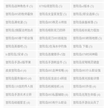
略 (5)
冒险岛战神角色卡 (5)
079仙境冒险岛 (5)
冒险岛sf版本 (5)
冒险岛095的牧师最快
冒险岛女皇家发型 (5)
冒险岛2职业选择 (5)
升级路线 (5)
冒险岛满攻速 (5)
冒险岛095唤灵斗师技
冒险岛装备掉落 (5)
能介绍 (5)
冒险岛2国服法师加点
冒险岛暗影双刀四转
冒险岛船长能力值加
(5)
任务 (5)
点 (5)
冒险岛095哪个职业强
冒险岛双刀095技能加
冒险岛095刷钱地图 (5)
势 (5)
点 (5)
冒险岛英雄吧 (5)
冒险岛2在海水中钓鱼
冒险岛 下载 (5)
(5)
fc冒险岛2安卓 (5)
冒险岛恶魔猎手v5加
冒险岛079时间神殿
点 (5)
999任务 (5)
冒险岛手游sf版苹果
冒险岛手游刷金币 (5)
冒险岛双弩精灵键盘
(5)
设置 (5)
皮皮冒险岛sf (4)
冒险岛095龙神攻略 (4)
冒险岛095什么职业强
(4)
冒险岛服务端095 (4)
冒险岛狂龙战士4转技
冒险岛夜光技能详情
能加点 (4)
(4)
冒险岛119龙的传人技
冒险岛机械挂机 (4)
冒险岛095外挂 (4)
能加点 (4)
冒险岛手游炎术士转
冒险岛095私服辅助 (4)
冒险岛无限生命版 (4)
职 (4)
冒险岛结婚誓言 (4)
冒险岛095有什么职业
冒险岛手游出尖兵了