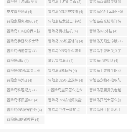
点 (5)
999任务 (5)
冒险岛手游sf版苹果
冒险岛手游刷金币 (5)
冒险岛双弩精灵键盘
(5)
设置 (5)
皮皮冒险岛sf (4)
冒险岛095龙神攻略 (4)
冒险岛095什么职业强
(4)
冒险岛服务端095 (4)
冒险岛狂龙战士4转技
冒险岛夜光技能详情
能加点 (4)
(4)
冒险岛119龙的传人技
冒险岛机械挂机 (4)
冒险岛095外挂 (4)
能加点 (4)
冒险岛手游炎术士转
冒险岛095私服辅助 (4)
冒险岛无限生命版 (4)
职 (4)
冒险岛结婚誓言 (4)
冒险岛095有什么职业
冒险岛手游出尖兵了
(4)
吗 (4)
冒险岛sf版 (4)
童话冒险岛sf (4)
冒险岛sf过检测 (4)
冒险岛095版本隐士英
冒险岛sf能玩吗 (4)
冒险岛手游哪个职业
雄后期玩哪个好 (4)
厉害 (4)
冒险岛海外sf (4)
冒险岛095职业选择 (4)
冒险岛宠物不捡取队
友的东西 (4)
冒险岛料理配方 (4)
sf冒险岛里面怎么进去
冒险岛恶魔复仇者超
打扎昆啊 (4)
级技能 (4)
冒险岛怀旧服095 (4)
冒险岛095机械师技能
冒险岛狂战士怎么加
(4)
点 (4)
冒险岛095骑宠任务 (4)
冒险岛飞侠一转加点
冒险岛骑士团炎术士
(4)
改版技能 (4)
冒险岛sf刷钱教程 (4)