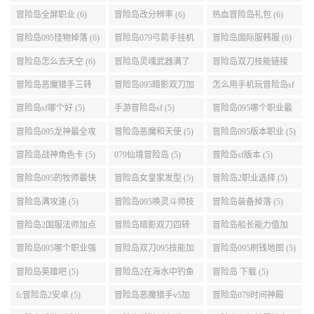
么选 (6)
动关闭电脑 (6)
冒险岛全屏职业 (6)
冒险岛改分辨率 (6)
热血冒险岛礼包 (6)
冒险岛095怪物掉落 (6)
冒险岛079弓箭手挂机
冒险岛国际服韩服 (6)
升级的地方 (6)
冒险岛怎么去天空 (6)
冒险岛灵魂武器满了
冒险岛双刀技能链接
(6)
(5)
冒险岛恶魔猎手三转
冒险岛095暗影双刀加
怎么用手机玩冒险岛sf
技能加点顺序 (5)
点 (5)
(5)
冒险岛sf哪个好 (5)
手游冒险岛sf (5)
冒险岛095哪个职业最
好 (5)
冒险岛095龙神最全攻
冒险岛恶魔和天使 (5)
冒险岛095版本职业 (5)
略 (5)
冒险岛战神角色卡 (5)
079仙境冒险岛 (5)
冒险岛sf版本 (5)
冒险岛095的牧师最快
冒险岛女皇家发型 (5)
冒险岛2职业选择 (5)
升级路线 (5)
冒险岛满攻速 (5)
冒险岛095唤灵斗师技
冒险岛装备掉落 (5)
能介绍 (5)
冒险岛2国服法师加点
冒险岛暗影双刀四转
冒险岛船长能力值加
(5)
任务 (5)
点 (5)
冒险岛095哪个职业强
冒险岛双刀095技能加
冒险岛095刷钱地图 (5)
势 (5)
点 (5)
冒险岛英雄吧 (5)
冒险岛2在海水中钓鱼
冒险岛 下载 (5)
(5)
fc冒险岛2安卓 (5)
冒险岛恶魔猎手v5加
冒险岛079时间神殿