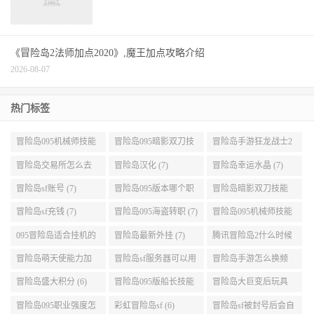
《冒险岛2法师加点2020》,魔王加点攻略介绍
2026-08-07
热门标签
冒险岛095机械师技能
冒险岛095暗影双刀技
冒险岛手游狂龙战士2
展示 (9)
能加点 (9)
转 (9)
冒险岛交易所怎么去
冒险岛汉化 (7)
冒险岛幸运水晶 (7)
(8)
冒险岛sf账号 (7)
冒险岛095版本哪个职
冒险岛暗影双刀技能
业段数高些 (7)
加点095版本 (7)
冒险岛sf充钱 (7)
冒险岛095海盗转职 (7)
冒险岛095机械师技能
演示 (7)
095冒险岛适合挂机的
冒险岛最新外挂 (7)
腾讯冒险岛2什么时候
地图 (7)
公测 (7)
冒险岛萌天使能力加
冒险岛sf服务器可以用
冒险岛手游怎么换频
点 (6)
自己电脑 (6)
道 (6)
冒险岛盛大积分 (6)
冒险岛095版船长技能
冒险岛大巨变后玩具
介绍 (6)
城组队任务 (6)
冒险岛095职业强度怎
彩虹冒险岛sf (6)
冒险岛sf被封号后会自