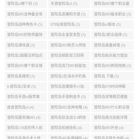
技能加点顺序 (5)
点 (5)
(5)
冒险岛sf哪个好 (5)
手游冒险岛sf (5)
冒险岛095哪个职业最
好 (5)
冒险岛095龙神最全攻
冒险岛恶魔和天使 (5)
冒险岛095版本职业 (5)
略 (5)
冒险岛战神角色卡 (5)
079仙境冒险岛 (5)
冒险岛sf版本 (5)
冒险岛095的牧师最快
冒险岛女皇家发型 (5)
冒险岛2职业选择 (5)
升级路线 (5)
冒险岛满攻速 (5)
冒险岛095唤灵斗师技
冒险岛装备掉落 (5)
能介绍 (5)
冒险岛2国服法师加点
冒险岛暗影双刀四转
冒险岛船长能力值加
(5)
任务 (5)
点 (5)
冒险岛095哪个职业强
冒险岛双刀095技能加
冒险岛095刷钱地图 (5)
势 (5)
点 (5)
冒险岛英雄吧 (5)
冒险岛2在海水中钓鱼
冒险岛 下载 (5)
(5)
fc冒险岛2安卓 (5)
冒险岛恶魔猎手v5加
冒险岛079时间神殿
点 (5)
999任务 (5)
冒险岛手游sf版苹果
冒险岛手游刷金币 (5)
冒险岛双弩精灵键盘
(5)
设置 (5)
皮皮冒险岛sf (4)
冒险岛095龙神攻略 (4)
冒险岛095什么职业强
(4)
冒险岛服务端095 (4)
冒险岛狂龙战士4转技
冒险岛夜光技能详情
能加点 (4)
(4)
冒险岛119龙的传人技
冒险岛机械挂机 (4)
冒险岛095外挂 (4)
能加点 (4)
冒险岛手游炎术士转
冒险岛095私服辅助 (4)
冒险岛无限生命版 (4)