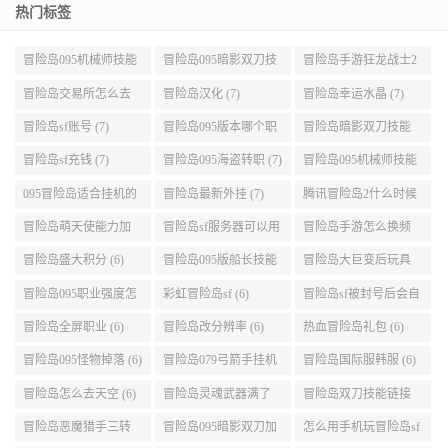
热门标签
冒险岛095机械师技能
冒险岛095暗影双刀技
冒险岛手游狂龙战士2
展示 (9)
能加点 (9)
转 (9)
冒险岛交易所怎么去
冒险岛汉化 (7)
冒险岛幸运水晶 (7)
(8)
冒险岛sf账号 (7)
冒险岛095版本哪个职
冒险岛暗影双刀技能
业段数高些 (7)
加点095版本 (7)
冒险岛sf充钱 (7)
冒险岛095海盗转职 (7)
冒险岛095机械师技能
演示 (7)
095冒险岛适合挂机的
冒险岛最新外挂 (7)
腾讯冒险岛2什么时候
地图 (7)
公测 (7)
冒险岛萌天使能力加
冒险岛sf服务器可以用
冒险岛手游怎么换频
点 (6)
自己电脑 (6)
道 (6)
冒险岛盛大积分 (6)
冒险岛095版船长技能
冒险岛大巨变后玩具
介绍 (6)
城组队任务 (6)
冒险岛095职业强度怎
彩虹冒险岛sf (6)
冒险岛sf被封号后会自
么选 (6)
动关闭电脑 (6)
冒险岛全屏职业 (6)
冒险岛改分辨率 (6)
热血冒险岛礼包 (6)
冒险岛095怪物掉落 (6)
冒险岛079弓箭手挂机
冒险岛国际服韩服 (6)
升级的地方 (6)
冒险岛怎么去天空 (6)
冒险岛灵魂武器满了
冒险岛双刀技能链接
(6)
(5)
冒险岛恶魔猎手三转
冒险岛095暗影双刀加
怎么用手机玩冒险岛sf