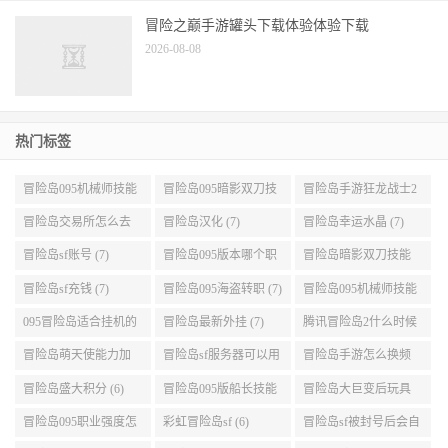
冒险之巅手游罐头下载体验体验下载
2026-08-08
热门标签
冒险岛095机械师技能
冒险岛095暗影双刀技
冒险岛手游狂龙战士2
展示 (9)
能加点 (9)
转 (9)
冒险岛交易所怎么去
冒险岛汉化 (7)
冒险岛幸运水晶 (7)
(8)
冒险岛sf账号 (7)
冒险岛095版本哪个职
冒险岛暗影双刀技能
业段数高些 (7)
加点095版本 (7)
冒险岛sf充钱 (7)
冒险岛095海盗转职 (7)
冒险岛095机械师技能
演示 (7)
095冒险岛适合挂机的
冒险岛最新外挂 (7)
腾讯冒险岛2什么时候
地图 (7)
公测 (7)
冒险岛萌天使能力加
冒险岛sf服务器可以用
冒险岛手游怎么换频
点 (6)
自己电脑 (6)
道 (6)
冒险岛盛大积分 (6)
冒险岛095版船长技能
冒险岛大巨变后玩具
介绍 (6)
城组队任务 (6)
冒险岛095职业强度怎
彩虹冒险岛sf (6)
冒险岛sf被封号后会自