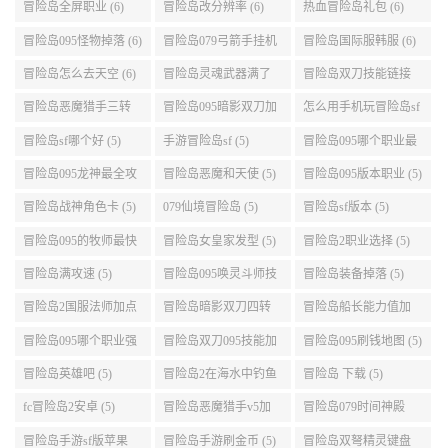
么选 (6)
动关闭电脑 (6)
冒险岛全屏职业 (6)
冒险岛改分辨率 (6)
热血冒险岛礼包 (6)
冒险岛095怪物掉落 (6)
冒险岛079弓箭手挂机
冒险岛国际服韩服 (6)
升级的地方 (6)
冒险岛怎么去天空 (6)
冒险岛灵魂武器满了
冒险岛双刀技能链接
(6)
(5)
冒险岛恶魔猎手三转
冒险岛095暗影双刀加
怎么用手机玩冒险岛sf
技能加点顺序 (5)
点 (5)
(5)
冒险岛sf哪个好 (5)
手游冒险岛sf (5)
冒险岛095哪个职业最
好 (5)
冒险岛095龙神最全攻
冒险岛恶魔和天使 (5)
冒险岛095版本职业 (5)
略 (5)
冒险岛战神角色卡 (5)
079仙境冒险岛 (5)
冒险岛sf版本 (5)
冒险岛095的牧师最快
冒险岛女皇家发型 (5)
冒险岛2职业选择 (5)
升级路线 (5)
冒险岛满攻速 (5)
冒险岛095唤灵斗师技
冒险岛装备掉落 (5)
能介绍 (5)
冒险岛2国服法师加点
冒险岛暗影双刀四转
冒险岛船长能力值加
(5)
任务 (5)
点 (5)
冒险岛095哪个职业强
冒险岛双刀095技能加
冒险岛095刷钱地图 (5)
势 (5)
点 (5)
冒险岛英雄吧 (5)
冒险岛2在海水中钓鱼
冒险岛 下载 (5)
(5)
fc冒险岛2安卓 (5)
冒险岛恶魔猎手v5加
冒险岛079时间神殿
点 (5)
999任务 (5)
冒险岛手游sf版苹果
冒险岛手游刷金币 (5)
冒险岛双弩精灵键盘