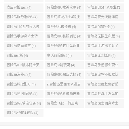
(5)
设置 (5)
皮皮冒险岛sf (4)
冒险岛095龙神攻略 (4)
冒险岛095什么职业强
(4)
冒险岛服务端095 (4)
冒险岛狂龙战士4转技
冒险岛夜光技能详情
能加点 (4)
(4)
冒险岛119龙的传人技
冒险岛机械挂机 (4)
冒险岛095外挂 (4)
能加点 (4)
冒险岛手游炎术士转
冒险岛095私服辅助 (4)
冒险岛无限生命版 (4)
职 (4)
冒险岛结婚誓言 (4)
冒险岛095有什么职业
冒险岛手游出尖兵了
(4)
吗 (4)
冒险岛sf版 (4)
童话冒险岛sf (4)
冒险岛sf过检测 (4)
冒险岛095版本隐士英
冒险岛sf能玩吗 (4)
冒险岛手游哪个职业
雄后期玩哪个好 (4)
厉害 (4)
冒险岛海外sf (4)
冒险岛095职业选择 (4)
冒险岛宠物不捡取队
友的东西 (4)
冒险岛料理配方 (4)
sf冒险岛里面怎么进去
冒险岛恶魔复仇者超
打扎昆啊 (4)
级技能 (4)
冒险岛怀旧服095 (4)
冒险岛095机械师技能
冒险岛狂战士怎么加
(4)
点 (4)
冒险岛095骑宠任务 (4)
冒险岛飞侠一转加点
冒险岛骑士团炎术士
(4)
改版技能 (4)
冒险岛sf刷钱教程 (4)