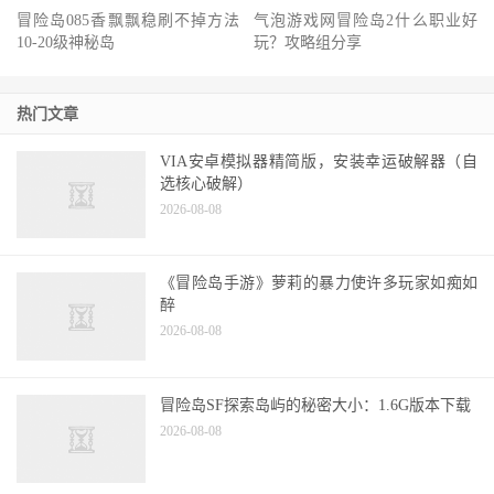
冒险岛085香飘飘稳刷不掉方法
气泡游戏网冒险岛2什么职业好
10-20级神秘岛
玩？攻略组分享
热门文章
VIA安卓模拟器精简版，安装幸运破解器（自
选核心破解）
2026-08-08
《冒险岛手游》萝莉的暴力使许多玩家如痴如
醉
2026-08-08
冒险岛SF探索岛屿的秘密大小：1.6G版本下载
2026-08-08