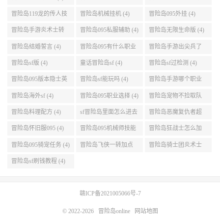
(5)
任务 (5)
点 (5)
冒险岛095哪个职业强
冒险岛双刀095技能加
冒险岛095刷钱地图 (5)
势 (5)
点 (5)
冒险岛英雄吧 (5)
冒险岛2在海水中钓鱼
冒险岛 下载 (5)
(5)
fc冒险岛2安卓 (5)
冒险岛恶魔猎手v5加
冒险岛079时间神殿
点 (5)
999任务 (5)
冒险岛手游sf版苹果
冒险岛手游刷金币 (5)
冒险岛双弩精灵键盘
(5)
设置 (5)
皮皮冒险岛sf (4)
冒险岛095龙神攻略 (4)
冒险岛095什么职业强
(4)
冒险岛服务端095 (4)
冒险岛狂龙战士4转技
冒险岛夜光技能详情
能加点 (4)
(4)
冒险岛119龙的传人技
冒险岛机械挂机 (4)
冒险岛095外挂 (4)
能加点 (4)
冒险岛手游炎术士转
冒险岛095私服辅助 (4)
冒险岛无限生命版 (4)
职 (4)
冒险岛结婚誓言 (4)
冒险岛095有什么职业
冒险岛手游出尖兵了
(4)
吗 (4)
冒险岛sf版 (4)
童话冒险岛sf (4)
冒险岛sf过检测 (4)
冒险岛095版本隐士英
冒险岛sf能玩吗 (4)
冒险岛手游哪个职业
雄后期玩哪个好 (4)
厉害 (4)
冒险岛海外sf (4)
冒险岛095职业选择 (4)
冒险岛宠物不捡取队
友的东西 (4)
冒险岛料理配方 (4)
sf冒险岛里面怎么进去
冒险岛恶魔复仇者超
打扎昆啊 (4)
级技能 (4)