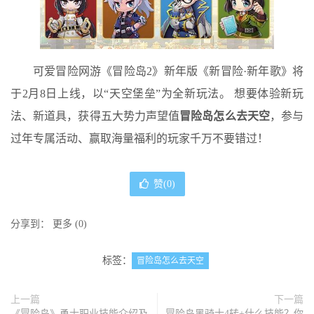
可爱冒险网游《冒险岛2》新年版《新冒险·新年歌》将
于2月8日上线，以“天空堡垒”为全新玩法。 想要体验新玩
法、新道具，获得五大势力声望值
冒险岛怎么去天空
，参与
过年专属活动、赢取海量福利的玩家千万不要错过！
赞(
0
)
分享到：
更多
(
0
)
标签：
冒险岛怎么去天空
上一篇
下一篇
《冒险岛》勇士职业技能介绍及
冒险岛黑骑士4转+什么技能？你