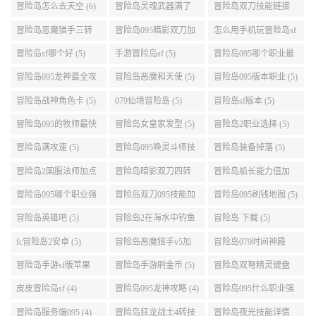
地图 (7)
公测 (7)
冒险岛萌天使能力加
冒险岛sf服务器可以用
冒险岛手游怎么换频
点 (6)
自己电脑 (6)
道 (6)
冒险岛盛大积分 (6)
冒险岛095版船长技能
冒险岛大巨变后玩具
介绍 (6)
城组队任务 (6)
冒险岛095职业强度怎
彩虹冒险岛sf (6)
冒险岛sf被封号后会自
么选 (6)
动关闭电脑 (6)
冒险岛全屏职业 (6)
冒险岛改分辨率 (6)
热血冒险岛礼包 (6)
冒险岛095怪物掉落 (6)
冒险岛079弓箭手挂机
冒险岛国际服韩服 (6)
升级的地方 (6)
冒险岛怎么去天空 (6)
冒险岛灵魂武器满了
冒险岛双刀技能链接
(6)
(5)
冒险岛恶魔猎手三转
冒险岛095暗影双刀加
怎么用手机玩冒险岛sf
技能加点顺序 (5)
点 (5)
(5)
冒险岛sf哪个好 (5)
手游冒险岛sf (5)
冒险岛095哪个职业最
好 (5)
冒险岛095龙神最全攻
冒险岛恶魔和天使 (5)
冒险岛095版本职业 (5)
略 (5)
冒险岛战神角色卡 (5)
079仙境冒险岛 (5)
冒险岛sf版本 (5)
冒险岛095的牧师最快
冒险岛女皇家发型 (5)
冒险岛2职业选择 (5)
升级路线 (5)
冒险岛满攻速 (5)
冒险岛095唤灵斗师技
冒险岛装备掉落 (5)
能介绍 (5)
冒险岛2国服法师加点
冒险岛暗影双刀四转
冒险岛船长能力值加