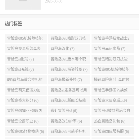
冒险岛085香飘飘稳刷不掉方法10-20级神秘岛
2026-08-06
冒险岛《大巨变》全新职业“唤灵斗师”与豹弩
游侠
2026-08-06
热门标签
冒险岛095机械师技能
冒险岛095暗影双刀技
冒险岛手游狂龙战士2
展示 (9)
能加点 (9)
转 (9)
冒险岛交易所怎么去
冒险岛汉化 (7)
冒险岛幸运水晶 (7)
(8)
冒险岛sf账号 (7)
冒险岛095版本哪个职
冒险岛暗影双刀技能
业段数高些 (7)
加点095版本 (7)
冒险岛sf充钱 (7)
冒险岛095海盗转职 (7)
冒险岛095机械师技能
演示 (7)
095冒险岛适合挂机的
冒险岛最新外挂 (7)
腾讯冒险岛2什么时候