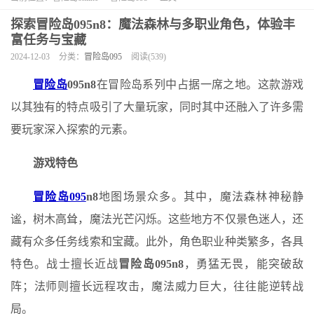
探索冒险岛095n8：魔法森林与多职业角色，体验丰
富任务与宝藏
2024-12-03
分类：
冒险岛095
阅读(539)
冒险岛
095n8
在冒险岛系列中占据一席之地。这款游戏
以其独有的特点吸引了大量玩家，同时其中还融入了许多需
要玩家深入探索的元素。
游戏特色
冒险岛095
n8
地图场景众多。其中，魔法森林神秘静
谧，树木高耸，魔法光芒闪烁。这些地方不仅景色迷人，还
藏有众多任务线索和宝藏。此外，角色职业种类繁多，各具
特色。战士擅长近战
冒险岛095n8
，勇猛无畏，能突破敌
阵；法师则擅长远程攻击，魔法威力巨大，往往能逆转战
局。