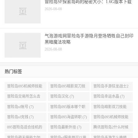
冒险岛SF探索岛屿的秘密大小：1.6G版本下载
2026-08-08
气泡游戏网冒险岛手游隐月登场牺牲自己封印
黑暗魔法攻略
2026-08-08
热门标签
冒险岛095机械师技能
冒险岛095暗影双刀技
冒险岛手游狂龙战士2
展示 (9)
能加点 (9)
转 (9)
冒险岛交易所怎么去
冒险岛汉化 (7)
冒险岛幸运水晶 (7)
(8)
冒险岛sf账号 (7)
冒险岛095版本哪个职
冒险岛暗影双刀技能
业段数高些 (7)
加点095版本 (7)
冒险岛sf充钱 (7)
冒险岛095海盗转职 (7)
冒险岛095机械师技能
演示 (7)
095冒险岛适合挂机的
冒险岛最新外挂 (7)
腾讯冒险岛2什么时候
地图 (7)
公测 (7)
冒险岛萌天使能力加
冒险岛sf服务器可以用
冒险岛手游怎么换频