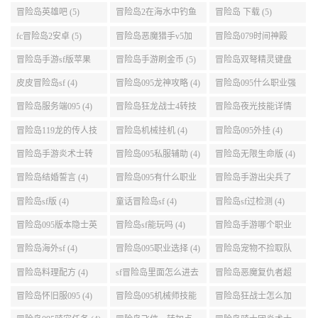
势 (5)
点 (5)
冒险岛英雄吧 (5)
冒险岛2在海水中钓鱼
冒险岛 下载 (5)
(5)
fc冒险岛2安卓 (5)
冒险岛恶魔猎手v5加
冒险岛079时间神殿
点 (5)
999任务 (5)
冒险岛手游sf版苹果
冒险岛手游刷金币 (5)
冒险岛双弩精灵键盘
(5)
设置 (5)
皮皮冒险岛sf (4)
冒险岛095龙神攻略 (4)
冒险岛095什么职业强
(4)
冒险岛服务端095 (4)
冒险岛狂龙战士4转技
冒险岛夜光技能详情
能加点 (4)
(4)
冒险岛119龙的传人技
冒险岛机械挂机 (4)
冒险岛095外挂 (4)
能加点 (4)
冒险岛手游炎术士转
冒险岛095私服辅助 (4)
冒险岛无限生命版 (4)
职 (4)
冒险岛结婚誓言 (4)
冒险岛095有什么职业
冒险岛手游出尖兵了
(4)
吗 (4)
冒险岛sf版 (4)
童话冒险岛sf (4)
冒险岛sf过检测 (4)
冒险岛095版本隐士英
冒险岛sf能玩吗 (4)
冒险岛手游哪个职业
雄后期玩哪个好 (4)
厉害 (4)
冒险岛海外sf (4)
冒险岛095职业选择 (4)
冒险岛宠物不捡取队
友的东西 (4)
冒险岛料理配方 (4)
sf冒险岛里面怎么进去
冒险岛恶魔复仇者超
打扎昆啊 (4)
级技能 (4)
冒险岛怀旧服095 (4)
冒险岛095机械师技能
冒险岛狂战士怎么加
(4)
点 (4)