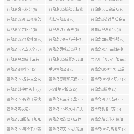
点 (6)
自己电脑 (6)
道 (6)
冒险岛盛大积分 (6)
冒险岛095版船长技能
冒险岛大巨变后玩具
介绍 (6)
城组队任务 (6)
冒险岛095职业强度怎
彩虹冒险岛sf (6)
冒险岛sf被封号后会自
么选 (6)
动关闭电脑 (6)
冒险岛全屏职业 (6)
冒险岛改分辨率 (6)
热血冒险岛礼包 (6)
冒险岛095怪物掉落 (6)
冒险岛079弓箭手挂机
冒险岛国际服韩服 (6)
升级的地方 (6)
冒险岛怎么去天空 (6)
冒险岛灵魂武器满了
冒险岛双刀技能链接
(6)
(5)
冒险岛恶魔猎手三转
冒险岛095暗影双刀加
怎么用手机玩冒险岛sf
技能加点顺序 (5)
点 (5)
(5)
冒险岛sf哪个好 (5)
手游冒险岛sf (5)
冒险岛095哪个职业最
好 (5)
冒险岛095龙神最全攻
冒险岛恶魔和天使 (5)
冒险岛095版本职业 (5)
略 (5)
冒险岛战神角色卡 (5)
079仙境冒险岛 (5)
冒险岛sf版本 (5)
冒险岛095的牧师最快
冒险岛女皇家发型 (5)
冒险岛2职业选择 (5)
升级路线 (5)
冒险岛满攻速 (5)
冒险岛095唤灵斗师技
冒险岛装备掉落 (5)
能介绍 (5)
冒险岛2国服法师加点
冒险岛暗影双刀四转
冒险岛船长能力值加
(5)
任务 (5)
点 (5)
冒险岛095哪个职业强
冒险岛双刀095技能加
冒险岛095刷钱地图 (5)