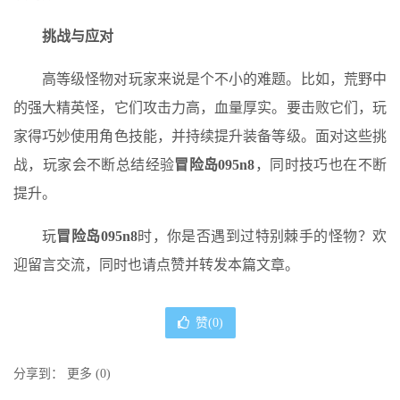
挑战与应对
高等级怪物对玩家来说是个不小的难题。比如，荒野中
的强大精英怪，它们攻击力高，血量厚实。要击败它们，玩
家得巧妙使用角色技能，并持续提升装备等级。面对这些挑
战，玩家会不断总结经验
冒险岛095n8
，同时技巧也在不断
提升。
玩
冒险岛095n8
时，你是否遇到过特别棘手的怪物？欢
迎留言交流，同时也请点赞并转发本篇文章。
赞(
0
)
分享到：
更多
(
0
)