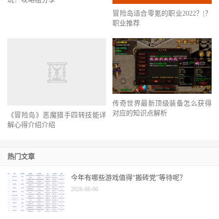
冒险岛适合零氪的职业2022？|？
职业推荐
传奇世界最新顶级装备怎么获得
对应的知识点解析
《冒险岛》恶魔猎手四转技能详
解心得介绍介绍
热门文章
今年有哪些游戏值得“搬砖党”等待呢？
2026-08-06