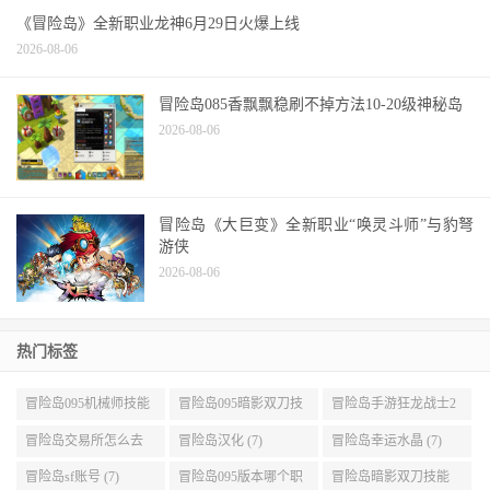
《冒险岛》全新职业龙神6月29日火爆上线
2026-08-06
冒险岛085香飘飘稳刷不掉方法10-20级神秘岛
2026-08-06
冒险岛《大巨变》全新职业“唤灵斗师”与豹弩
游侠
2026-08-06
热门标签
冒险岛095机械师技能
冒险岛095暗影双刀技
冒险岛手游狂龙战士2
展示 (9)
能加点 (9)
转 (9)
冒险岛交易所怎么去
冒险岛汉化 (7)
冒险岛幸运水晶 (7)
(8)
冒险岛sf账号 (7)
冒险岛095版本哪个职
冒险岛暗影双刀技能