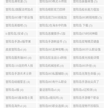
升级路线 (5)
冒险岛满攻速 (5)
冒险岛095唤灵斗师技
冒险岛装备掉落 (5)
能介绍 (5)
冒险岛2国服法师加点
冒险岛暗影双刀四转
冒险岛船长能力值加
(5)
任务 (5)
点 (5)
冒险岛095哪个职业强
冒险岛双刀095技能加
冒险岛095刷钱地图 (5)
势 (5)
点 (5)
冒险岛英雄吧 (5)
冒险岛2在海水中钓鱼
冒险岛 下载 (5)
(5)
fc冒险岛2安卓 (5)
冒险岛恶魔猎手v5加
冒险岛079时间神殿
点 (5)
999任务 (5)
冒险岛手游sf版苹果
冒险岛手游刷金币 (5)
冒险岛双弩精灵键盘
(5)
设置 (5)
皮皮冒险岛sf (4)
冒险岛095龙神攻略 (4)
冒险岛095什么职业强
(4)
冒险岛服务端095 (4)
冒险岛狂龙战士4转技
冒险岛夜光技能详情
能加点 (4)
(4)
冒险岛119龙的传人技
冒险岛机械挂机 (4)
冒险岛095外挂 (4)
能加点 (4)
冒险岛手游炎术士转
冒险岛095私服辅助 (4)
冒险岛无限生命版 (4)
职 (4)
冒险岛结婚誓言 (4)
冒险岛095有什么职业
冒险岛手游出尖兵了
(4)
吗 (4)
冒险岛sf版 (4)
童话冒险岛sf (4)
冒险岛sf过检测 (4)
冒险岛095版本隐士英
冒险岛sf能玩吗 (4)
冒险岛手游哪个职业
雄后期玩哪个好 (4)
厉害 (4)
冒险岛海外sf (4)
冒险岛095职业选择 (4)
冒险岛宠物不捡取队