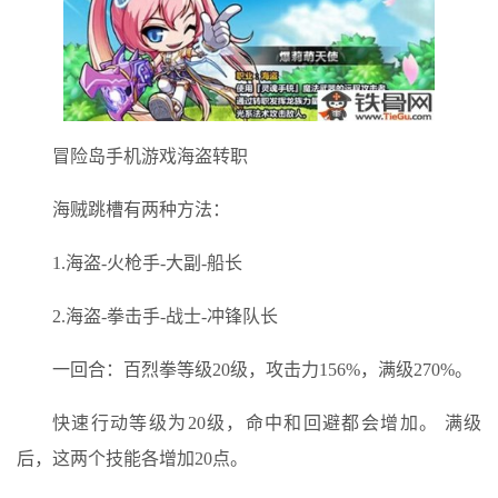
冒险岛手机游戏海盗转职
海贼跳槽有两种方法：
1.海盗-火枪手-大副-船长
2.海盗-拳击手-战士-冲锋队长
一回合：百烈拳等级20级，攻击力156%，满级270%。
快速行动等级为20级，命中和回避都会增加。 满级
后，这两个技能各增加20点。