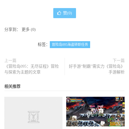
赞(
0
)
分享到：
更多
(
0
)
标签：
冒险岛095海盗转职任务
上一篇
下一篇
《冒险岛095：无尽征程》冒险
好手游“制霸”需实力《冒险岛》
与探索为主题的文章
手游解析
相关推荐