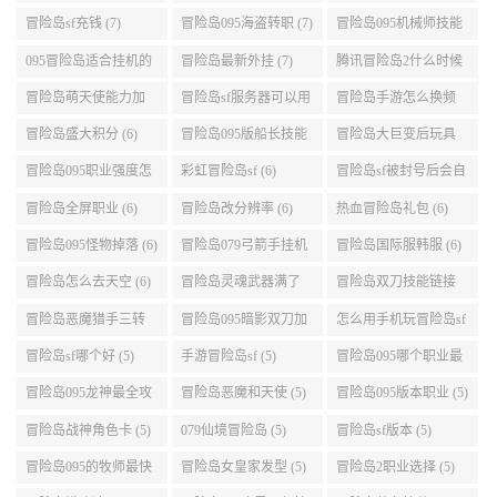
业段数高些 (7)
加点095版本 (7)
冒险岛sf充钱 (7)
冒险岛095海盗转职 (7)
冒险岛095机械师技能
演示 (7)
095冒险岛适合挂机的
冒险岛最新外挂 (7)
腾讯冒险岛2什么时候
地图 (7)
公测 (7)
冒险岛萌天使能力加
冒险岛sf服务器可以用
冒险岛手游怎么换频
点 (6)
自己电脑 (6)
道 (6)
冒险岛盛大积分 (6)
冒险岛095版船长技能
冒险岛大巨变后玩具
介绍 (6)
城组队任务 (6)
冒险岛095职业强度怎
彩虹冒险岛sf (6)
冒险岛sf被封号后会自
么选 (6)
动关闭电脑 (6)
冒险岛全屏职业 (6)
冒险岛改分辨率 (6)
热血冒险岛礼包 (6)
冒险岛095怪物掉落 (6)
冒险岛079弓箭手挂机
冒险岛国际服韩服 (6)
升级的地方 (6)
冒险岛怎么去天空 (6)
冒险岛灵魂武器满了
冒险岛双刀技能链接
(6)
(5)
冒险岛恶魔猎手三转
冒险岛095暗影双刀加
怎么用手机玩冒险岛sf
技能加点顺序 (5)
点 (5)
(5)
冒险岛sf哪个好 (5)
手游冒险岛sf (5)
冒险岛095哪个职业最
好 (5)
冒险岛095龙神最全攻
冒险岛恶魔和天使 (5)
冒险岛095版本职业 (5)
略 (5)
冒险岛战神角色卡 (5)
079仙境冒险岛 (5)
冒险岛sf版本 (5)
冒险岛095的牧师最快
冒险岛女皇家发型 (5)
冒险岛2职业选择 (5)