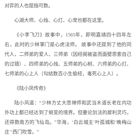
对弈的人也屈指可数。
心湖大师、心烛、心灯、心宠也都在这里。
《小李飞刀》故事中，1565年，即明嘉靖四十四年左
右，此时的少林掌门是心虎法师。 故事中还提到了他的同
代人，二师弟的爱人、三师弟（因经阁被盗而面壁思索自己
的过错）、四师弟的心烛、五师弟的心树、六师弟的心灯、
七师弟的心上人（勾结数百小生偷经，毒死心上人）。
《陆小凤传奇》
陆小风道：“少林方丈大悲禅师和武当木道长老在内功
外功上都已经达到了蜕变的境界。但要论剑法的犀利灵巧，
还得数南方的飞仙岛。”华海，‘白云城主’叶孤城和‘晚梅山
庄’‘西门吹雪。”