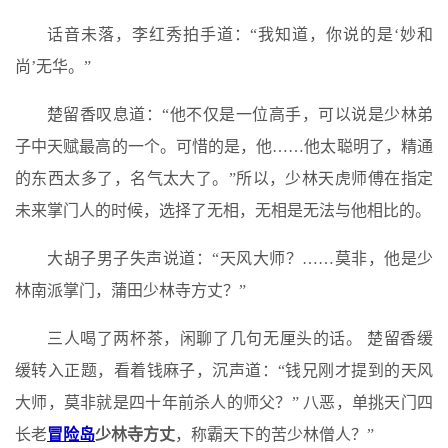
话音未落，李红秀拍手道：“我知道，你说的是‘妙和
尚’无华。”
楚留香叹息道：“他不仅是一位高手，可以说是少林弟
子中天赋最高的一个。可惜的是，他……他太聪明了，精通
的东西太多了，名气太大了。”所以，少林天虎师傅在指定
未来掌门人的时候，选择了无相，无相是无法与他相比的。
大胡子男子失声说道：“天风大师？……莫非，他是少
林南派掌门，蒲田少林寺方丈？”
三人喝了两杯茶，闲聊了几句无厘头的话。 楚留香缓
缓转入正题，看着钱麻子，沉声道：“钱兄刚才提到的天风
大师，莫非就是四十年前杀人的师父？” 八恶，单挑天门四
长老
冒险岛
少林寺方丈
，称霸天下的苦少林僧人？”