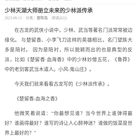
少林天湖大师册立未来的少林派传承
2023-09-13
分类：
冒险岛
阅读(622)
在古龙的武侠小说中，少林、武当等著名门派常常被边
缘化。 与楚留香、小李飞刀这样的英雄相比，名门望族大
多是陪衬。 因为是陪衬，所以脱颖而出的也是典型的反
派，比如《楚留香·血海香》中的少林妙僧五花，《鲁莽》
中的老剑客武当木道人。小风-鬼山庄》。
今天我们就来看看古龙写的《少林派传承》。
《楚留香-血海之香》
他微笑着说道：“你最想见谁？当今世界上谁弹得最
好？谁画得最好？谁写的诗让人心醉神迷？谁做的饭菜是世
界上最好的？”