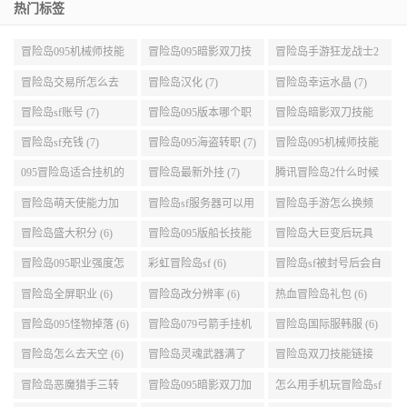
热门标签
冒险岛095机械师技能
冒险岛095暗影双刀技
冒险岛手游狂龙战士2
展示 (9)
能加点 (9)
转 (9)
冒险岛交易所怎么去
冒险岛汉化 (7)
冒险岛幸运水晶 (7)
(8)
冒险岛sf账号 (7)
冒险岛095版本哪个职
冒险岛暗影双刀技能
业段数高些 (7)
加点095版本 (7)
冒险岛sf充钱 (7)
冒险岛095海盗转职 (7)
冒险岛095机械师技能
演示 (7)
095冒险岛适合挂机的
冒险岛最新外挂 (7)
腾讯冒险岛2什么时候
地图 (7)
公测 (7)
冒险岛萌天使能力加
冒险岛sf服务器可以用
冒险岛手游怎么换频
点 (6)
自己电脑 (6)
道 (6)
冒险岛盛大积分 (6)
冒险岛095版船长技能
冒险岛大巨变后玩具
介绍 (6)
城组队任务 (6)
冒险岛095职业强度怎
彩虹冒险岛sf (6)
冒险岛sf被封号后会自
么选 (6)
动关闭电脑 (6)
冒险岛全屏职业 (6)
冒险岛改分辨率 (6)
热血冒险岛礼包 (6)
冒险岛095怪物掉落 (6)
冒险岛079弓箭手挂机
冒险岛国际服韩服 (6)
升级的地方 (6)
冒险岛怎么去天空 (6)
冒险岛灵魂武器满了
冒险岛双刀技能链接
(6)
(5)
冒险岛恶魔猎手三转
冒险岛095暗影双刀加
怎么用手机玩冒险岛sf