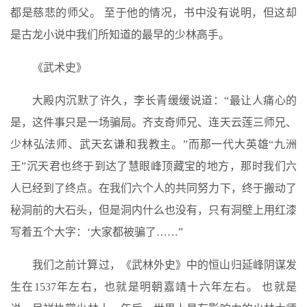
都是慈悲的师父。 至于他的情况，书中没有说明，但这却
是古龙小说中我们所知道的最早的少林高手。
《武术史》
大殿内沉默了许久，李长青缓缓说道：“最让人痛心的
是，这件事只是一场骗局。齐支奇师兄、连天云莲三师兄、
少林弘法师、武天玄谦和我教主。”而那一代大英雄“九洲
王”沉天君也终于到达了慧眼峰顶藏宝的地方，那时我们六
人已经到了终点。在我们六个人的共同努力下，终于搬动了
秘洞前的大石头，但是洞内什么也没有，只有洞壁上用红漆
写着五个大字：‘大家都被骗了……”
我们之前计算过，《武林外史》中的恒山归延峰阴谋发
生在1537年左右，也就是明朝嘉靖十六年左右。 也就是