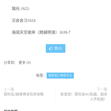
瑞光-1622-
汉会会习1624
海阔天空彼岸（跨越明清）1639-？
赞(
0
)
分享到：
更多
(
0
)
标签：
冒险岛少林寺方丈
上一篇
下一篇
冒险岛2赫里希安任务攻略
新发现！冒险岛062私服，超多
人不知道！