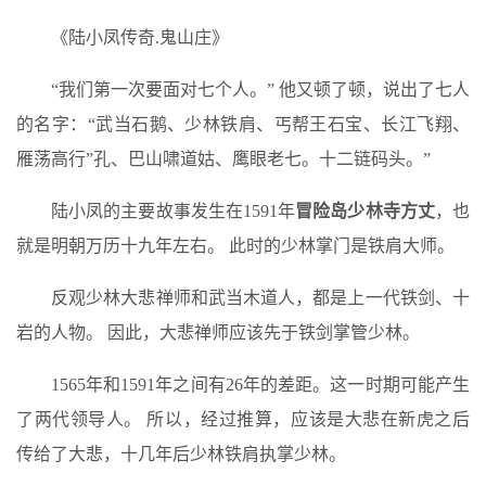
《陆小凤传奇.鬼山庄》
“我们第一次要面对七个人。” 他又顿了顿，说出了七人
的名字：“武当石鹅、少林铁肩、丐帮王石宝、长江飞翔、
雁荡高行”孔、巴山啸道姑、鹰眼老七。十二链码头。”
陆小凤的主要故事发生在1591年
冒险岛少林寺方丈
，也
就是明朝万历十九年左右。 此时的少林掌门是铁肩大师。
反观少林大悲禅师和武当木道人，都是上一代铁剑、十
岩的人物。 因此，大悲禅师应该先于铁剑掌管少林。
1565年和1591年之间有26年的差距。这一时期可能产生
了两代领导人。 所以，经过推算，应该是大悲在新虎之后
传给了大悲，十几年后少林铁肩执掌少林。