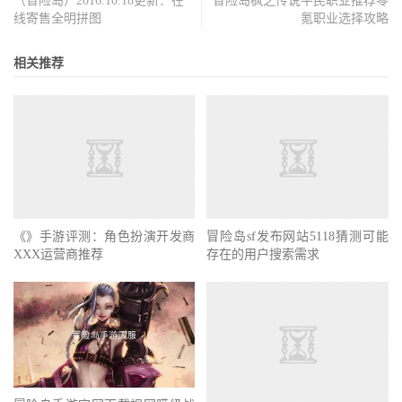
（冒险岛）2016.10.18更新：在
冒险岛枫之传说平民职业推荐零
线寄售全明拼图
氪职业选择攻略
相关推荐
《》手游评测：角色扮演开发商
冒险岛sf发布网站5118猜测可能
XXX运营商推荐
存在的用户搜索需求