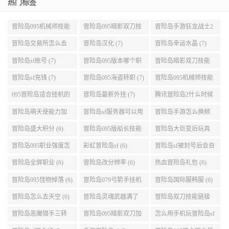
热门标签
冒险岛095机械师技能
冒险岛095暗影双刀技
冒险岛手游狂龙战士2
展示 (9)
能加点 (9)
转 (9)
冒险岛交易所怎么去
冒险岛汉化 (7)
冒险岛幸运水晶 (7)
(8)
冒险岛sf账号 (7)
冒险岛095版本哪个职
冒险岛暗影双刀技能
业段数高些 (7)
加点095版本 (7)
冒险岛sf充钱 (7)
冒险岛095海盗转职 (7)
冒险岛095机械师技能
演示 (7)
095冒险岛适合挂机的
冒险岛最新外挂 (7)
腾讯冒险岛2什么时候
地图 (7)
公测 (7)
冒险岛萌天使能力加
冒险岛sf服务器可以用
冒险岛手游怎么换频
点 (6)
自己电脑 (6)
道 (6)
冒险岛盛大积分 (6)
冒险岛095版船长技能
冒险岛大巨变后玩具
介绍 (6)
城组队任务 (6)
冒险岛095职业强度怎
彩虹冒险岛sf (6)
冒险岛sf被封号后会自
么选 (6)
动关闭电脑 (6)
冒险岛全屏职业 (6)
冒险岛改分辨率 (6)
热血冒险岛礼包 (6)
冒险岛095怪物掉落 (6)
冒险岛079弓箭手挂机
冒险岛国际服韩服 (6)
升级的地方 (6)
冒险岛怎么去天空 (6)
冒险岛灵魂武器满了
冒险岛双刀技能链接
(6)
(5)
冒险岛恶魔猎手三转
冒险岛095暗影双刀加
怎么用手机玩冒险岛sf
技能加点顺序 (5)
点 (5)
(5)