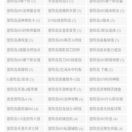
冒险岛sf哪个好 (5)
手游冒险岛sf (5)
冒险岛095哪个职业最
好 (5)
冒险岛095龙神最全攻
冒险岛恶魔和天使 (5)
冒险岛095版本职业 (5)
略 (5)
冒险岛战神角色卡 (5)
079仙境冒险岛 (5)
冒险岛sf版本 (5)
冒险岛095的牧师最快
冒险岛女皇家发型 (5)
冒险岛2职业选择 (5)
升级路线 (5)
冒险岛满攻速 (5)
冒险岛095唤灵斗师技
冒险岛装备掉落 (5)
能介绍 (5)
冒险岛2国服法师加点
冒险岛暗影双刀四转
冒险岛船长能力值加
(5)
任务 (5)
点 (5)
冒险岛095哪个职业强
冒险岛双刀095技能加
冒险岛095刷钱地图 (5)
势 (5)
点 (5)
冒险岛英雄吧 (5)
冒险岛2在海水中钓鱼
冒险岛 下载 (5)
(5)
fc冒险岛2安卓 (5)
冒险岛恶魔猎手v5加
冒险岛079时间神殿
点 (5)
999任务 (5)
冒险岛手游sf版苹果
冒险岛手游刷金币 (5)
冒险岛双弩精灵键盘
(5)
设置 (5)
皮皮冒险岛sf (4)
冒险岛095龙神攻略 (4)
冒险岛095什么职业强
(4)
冒险岛服务端095 (4)
冒险岛狂龙战士4转技
冒险岛夜光技能详情
能加点 (4)
(4)
冒险岛119龙的传人技
冒险岛机械挂机 (4)
冒险岛095外挂 (4)
能加点 (4)
冒险岛手游炎术士转
冒险岛095私服辅助 (4)
冒险岛无限生命版 (4)