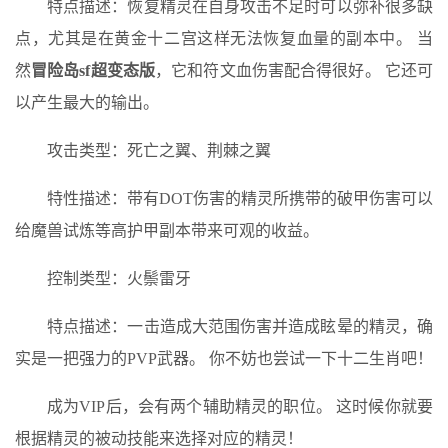
特点描述：恢复精灵在自身攻击不足时可以弥补很多缺
点，尤其是在黄金十二宫这样无法恢复血量的副本中。 当
然
冒险岛sf超变态版
，它和符文血伤害配合得很好。 它还可
以产生最大的输出。
攻击类型：死亡之翼、荆棘之翼
特性描述：带有DOT伤害的精灵所携带的破甲伤害可以
给魔兽试炼等高护甲副本带来可观的收益。
控制类型：火鬃雷牙
特点描述：一击造成大范围伤害并造成眩晕的精灵，确
实是一把强力的PVP武器。 你不妨也尝试一下十二生肖吧！
成为VIP后，会有两个辅助精灵的职位。 这时候你就要
根据精灵的被动技能来选择对应的精灵！