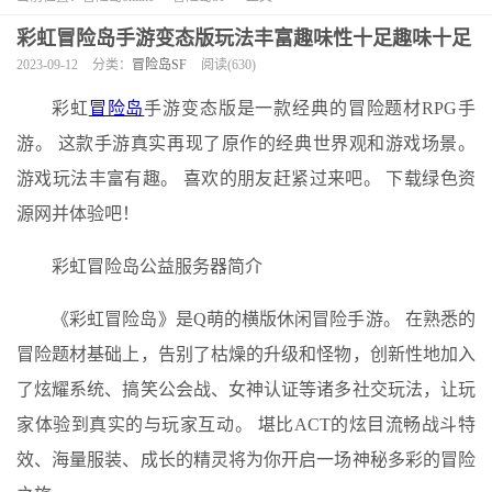
彩虹冒险岛手游变态版玩法丰富趣味性十足趣味十足
2023-09-12
分类：
冒险岛SF
阅读(630)
彩虹
冒险岛
手游变态版是一款经典的冒险题材RPG手
游。 这款手游真实再现了原作的经典世界观和游戏场景。
游戏玩法丰富有趣。 喜欢的朋友赶紧过来吧。 下载绿色资
源网并体验吧！
彩虹冒险岛公益服务器简介
《彩虹冒险岛》是Q萌的横版休闲冒险手游。 在熟悉的
冒险题材基础上，告别了枯燥的升级和怪物，创新性地加入
了炫耀系统、搞笑公会战、女神认证等诸多社交玩法，让玩
家体验到真实的与玩家互动。 堪比ACT的炫目流畅战斗特
效、海量服装、成长的精灵将为你开启一场神秘多彩的冒险