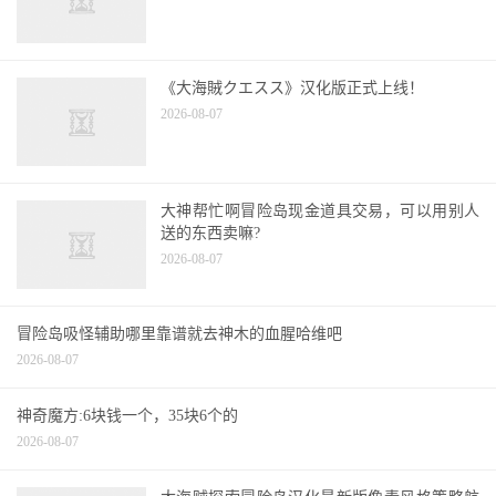
冒险岛手游宠物草莓球球属性怎么样？全民手
游攻略下载
2026-08-07
055国际版下载为冒险055的客服端才有
2026-08-07
超萌Q版《冒险岛手游》挂机练级地点一览
2026-08-07
《大海賊クエスス》汉化版正式上线！
2026-08-07
大神帮忙啊冒险岛现金道具交易，可以用别人
送的东西卖嘛?