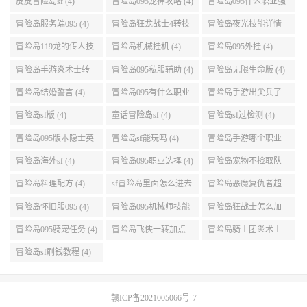
升级路线 (5)
冒险岛满攻速 (5)
冒险岛095唤灵斗师技
冒险岛装备掉落 (5)
能介绍 (5)
冒险岛2国服法师加点
冒险岛暗影双刀四转
冒险岛船长能力值加
(5)
任务 (5)
点 (5)
冒险岛095哪个职业强
冒险岛双刀095技能加
冒险岛095刷钱地图 (5)
势 (5)
点 (5)
冒险岛英雄吧 (5)
冒险岛2在海水中钓鱼
冒险岛 下载 (5)
(5)
fc冒险岛2安卓 (5)
冒险岛恶魔猎手v5加
冒险岛079时间神殿
点 (5)
999任务 (5)
冒险岛手游sf版苹果
冒险岛手游刷金币 (5)
冒险岛双弩精灵键盘
(5)
设置 (5)
皮皮冒险岛sf (4)
冒险岛095龙神攻略 (4)
冒险岛095什么职业强
(4)
冒险岛服务端095 (4)
冒险岛狂龙战士4转技
冒险岛夜光技能详情
能加点 (4)
(4)
冒险岛119龙的传人技
冒险岛机械挂机 (4)
冒险岛095外挂 (4)
能加点 (4)
冒险岛手游炎术士转
冒险岛095私服辅助 (4)
冒险岛无限生命版 (4)
职 (4)
冒险岛结婚誓言 (4)
冒险岛095有什么职业
冒险岛手游出尖兵了
(4)
吗 (4)
冒险岛sf版 (4)
童话冒险岛sf (4)
冒险岛sf过检测 (4)
冒险岛095版本隐士英
冒险岛sf能玩吗 (4)
冒险岛手游哪个职业