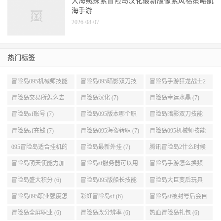
2026-08-07
冒险岛吸怪辅助哪里靠谱就去神木的血腥哈维吧
2026-08-07
神奇魔方:6块钱一个，35块6个的
2026-08-07
大海贼探索冒险岛汉化最新版像素风格策略航
海手游
2026-08-07
热门标签
冒险岛095机械师技能
冒险岛095暗影双刀技
冒险岛手游狂龙战士2
展示 (9)
能加点 (9)
转 (9)
冒险岛交易所怎么去
冒险岛汉化 (7)
冒险岛幸运水晶 (7)