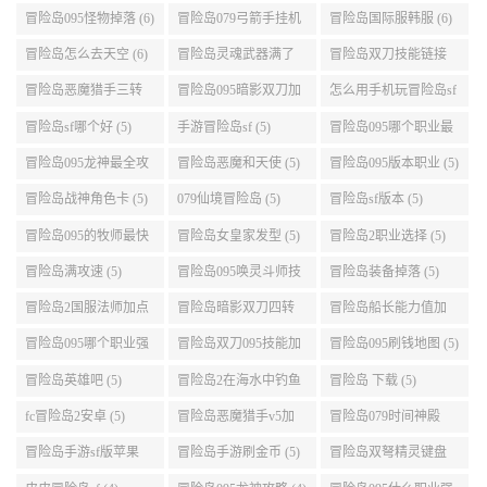
(8)
冒险岛sf账号 (7)
冒险岛095版本哪个职
冒险岛暗影双刀技能
业段数高些 (7)
加点095版本 (7)
冒险岛sf充钱 (7)
冒险岛095海盗转职 (7)
冒险岛095机械师技能
演示 (7)
095冒险岛适合挂机的
冒险岛最新外挂 (7)
腾讯冒险岛2什么时候
地图 (7)
公测 (7)
冒险岛萌天使能力加
冒险岛sf服务器可以用
冒险岛手游怎么换频
点 (6)
自己电脑 (6)
道 (6)
冒险岛盛大积分 (6)
冒险岛095版船长技能
冒险岛大巨变后玩具
介绍 (6)
城组队任务 (6)
冒险岛095职业强度怎
彩虹冒险岛sf (6)
冒险岛sf被封号后会自
么选 (6)
动关闭电脑 (6)
冒险岛全屏职业 (6)
冒险岛改分辨率 (6)
热血冒险岛礼包 (6)
冒险岛095怪物掉落 (6)
冒险岛079弓箭手挂机
冒险岛国际服韩服 (6)
升级的地方 (6)
冒险岛怎么去天空 (6)
冒险岛灵魂武器满了
冒险岛双刀技能链接
(6)
(5)
冒险岛恶魔猎手三转
冒险岛095暗影双刀加
怎么用手机玩冒险岛sf
技能加点顺序 (5)
点 (5)
(5)
冒险岛sf哪个好 (5)
手游冒险岛sf (5)
冒险岛095哪个职业最
好 (5)
冒险岛095龙神最全攻
冒险岛恶魔和天使 (5)
冒险岛095版本职业 (5)
略 (5)
冒险岛战神角色卡 (5)
079仙境冒险岛 (5)
冒险岛sf版本 (5)
冒险岛095的牧师最快
冒险岛女皇家发型 (5)
冒险岛2职业选择 (5)