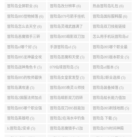
么选 (6)
动关闭电脑 (6)
冒险岛全屏职业 (6)
冒险岛改分辨率 (6)
热血冒险岛礼包 (6)
冒险岛095怪物掉落 (6)
冒险岛079弓箭手挂机
冒险岛国际服韩服 (6)
升级的地方 (6)
冒险岛怎么去天空 (6)
冒险岛灵魂武器满了
冒险岛双刀技能链接
(6)
(5)
冒险岛恶魔猎手三转
冒险岛095暗影双刀加
怎么用手机玩冒险岛sf
技能加点顺序 (5)
点 (5)
(5)
冒险岛sf哪个好 (5)
手游冒险岛sf (5)
冒险岛095哪个职业最
好 (5)
冒险岛095龙神最全攻
冒险岛恶魔和天使 (5)
冒险岛095版本职业 (5)
略 (5)
冒险岛战神角色卡 (5)
079仙境冒险岛 (5)
冒险岛sf版本 (5)
冒险岛095的牧师最快
冒险岛女皇家发型 (5)
冒险岛2职业选择 (5)
升级路线 (5)
冒险岛满攻速 (5)
冒险岛095唤灵斗师技
冒险岛装备掉落 (5)
能介绍 (5)
冒险岛2国服法师加点
冒险岛暗影双刀四转
冒险岛船长能力值加
(5)
任务 (5)
点 (5)
冒险岛095哪个职业强
冒险岛双刀095技能加
冒险岛095刷钱地图 (5)
势 (5)
点 (5)
冒险岛英雄吧 (5)
冒险岛2在海水中钓鱼
冒险岛 下载 (5)
(5)
fc冒险岛2安卓 (5)
冒险岛恶魔猎手v5加
冒险岛079时间神殿