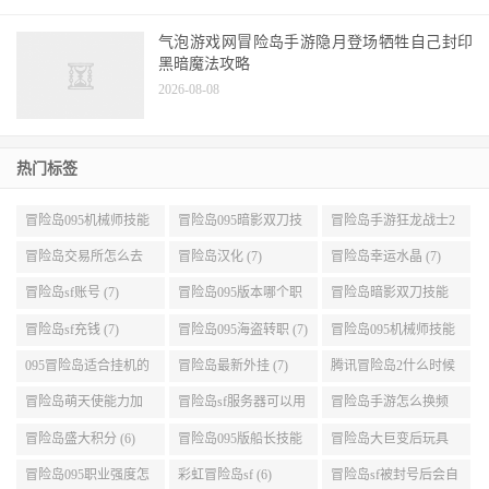
气泡游戏网冒险岛手游隐月登场牺牲自己封印
黑暗魔法攻略
2026-08-08
热门标签
冒险岛095机械师技能
冒险岛095暗影双刀技
冒险岛手游狂龙战士2
展示 (9)
能加点 (9)
转 (9)
冒险岛交易所怎么去
冒险岛汉化 (7)
冒险岛幸运水晶 (7)
(8)
冒险岛sf账号 (7)
冒险岛095版本哪个职
冒险岛暗影双刀技能
业段数高些 (7)
加点095版本 (7)
冒险岛sf充钱 (7)
冒险岛095海盗转职 (7)
冒险岛095机械师技能
演示 (7)
095冒险岛适合挂机的
冒险岛最新外挂 (7)
腾讯冒险岛2什么时候
地图 (7)
公测 (7)
冒险岛萌天使能力加
冒险岛sf服务器可以用
冒险岛手游怎么换频
点 (6)
自己电脑 (6)
道 (6)
冒险岛盛大积分 (6)
冒险岛095版船长技能
冒险岛大巨变后玩具
介绍 (6)
城组队任务 (6)
冒险岛095职业强度怎
彩虹冒险岛sf (6)
冒险岛sf被封号后会自