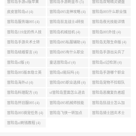
点 (5)
999任务 (5)
冒险岛手游sf版苹果
冒险岛手游刷金币 (5)
冒险岛双弩精灵键盘
(5)
设置 (5)
皮皮冒险岛sf (4)
冒险岛095龙神攻略 (4)
冒险岛095什么职业强
(4)
冒险岛服务端095 (4)
冒险岛狂龙战士4转技
冒险岛夜光技能详情
能加点 (4)
(4)
冒险岛119龙的传人技
冒险岛机械挂机 (4)
冒险岛095外挂 (4)
能加点 (4)
冒险岛手游炎术士转
冒险岛095私服辅助 (4)
冒险岛无限生命版 (4)
职 (4)
冒险岛结婚誓言 (4)
冒险岛095有什么职业
冒险岛手游出尖兵了
(4)
吗 (4)
冒险岛sf版 (4)
童话冒险岛sf (4)
冒险岛sf过检测 (4)
冒险岛095版本隐士英
冒险岛sf能玩吗 (4)
冒险岛手游哪个职业
雄后期玩哪个好 (4)
厉害 (4)
冒险岛海外sf (4)
冒险岛095职业选择 (4)
冒险岛宠物不捡取队
友的东西 (4)
冒险岛料理配方 (4)
sf冒险岛里面怎么进去
冒险岛恶魔复仇者超
打扎昆啊 (4)
级技能 (4)
冒险岛怀旧服095 (4)
冒险岛095机械师技能
冒险岛狂战士怎么加
(4)
点 (4)
冒险岛095骑宠任务 (4)
冒险岛飞侠一转加点
冒险岛骑士团炎术士
(4)
改版技能 (4)
冒险岛sf刷钱教程 (4)