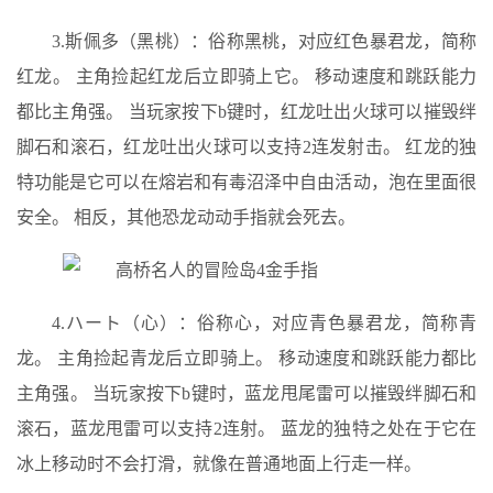
3.斯佩多（黑桃）：俗称黑桃，对应红色暴君龙，简称
红龙。 主角捡起红龙后立即骑上它。 移动速度和跳跃能力
都比主角强。 当玩家按下b键时，红龙吐出火球可以摧毁绊
脚石和滚石，红龙吐出火球可以支持2连发射击。 红龙的独
特功能是它可以在熔岩和有毒沼泽中自由活动，泡在里面很
安全。 相反，其他恐龙动动手指就会死去。
4.ハート（心）：俗称心，对应青色暴君龙，简称青
龙。 主角捡起青龙后立即骑上。 移动速度和跳跃能力都比
主角强。 当玩家按下b键时，蓝龙甩尾雷可以摧毁绊脚石和
滚石，蓝龙甩雷可以支持2连射。 蓝龙的独特之处在于它在
冰上移动时不会打滑，就像在普通地面上行走一样。