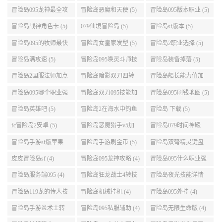
好 (5)
冒险岛095龙神最全攻
冒险岛恶魔和天使 (5)
冒险岛095版本职业 (5)
略 (5)
冒险岛战神角色卡 (5)
079仙境冒险岛 (5)
冒险岛sf版本 (5)
冒险岛095的牧师最快
冒险岛女皇家发型 (5)
冒险岛2职业选择 (5)
升级路线 (5)
冒险岛满攻速 (5)
冒险岛095唤灵斗师技
冒险岛装备掉落 (5)
能介绍 (5)
冒险岛2国服法师加点
冒险岛暗影双刀四转
冒险岛船长能力值加
(5)
任务 (5)
点 (5)
冒险岛095哪个职业强
冒险岛双刀095技能加
冒险岛095刷钱地图 (5)
势 (5)
点 (5)
冒险岛英雄吧 (5)
冒险岛2在海水中钓鱼
冒险岛 下载 (5)
(5)
fc冒险岛2安卓 (5)
冒险岛恶魔猎手v5加
冒险岛079时间神殿
点 (5)
999任务 (5)
冒险岛手游sf版苹果
冒险岛手游刷金币 (5)
冒险岛双弩精灵键盘
(5)
设置 (5)
皮皮冒险岛sf (4)
冒险岛095龙神攻略 (4)
冒险岛095什么职业强
(4)
冒险岛服务端095 (4)
冒险岛狂龙战士4转技
冒险岛夜光技能详情
能加点 (4)
(4)
冒险岛119龙的传人技
冒险岛机械挂机 (4)
冒险岛095外挂 (4)
能加点 (4)
冒险岛手游炎术士转
冒险岛095私服辅助 (4)
冒险岛无限生命版 (4)