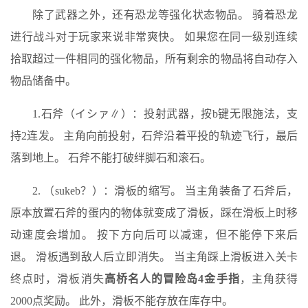
除了武器之外，还有恐龙等强化状态物品。 骑着恐龙
进行战斗对于玩家来说非常爽快。 如果您在同一级别连续
拾取超过一件相同的强化物品，所有剩余的物品将自动存入
物品储备中。
1.石斧（イシァ∥）：投射武器，按b键无限施法，支
持2连发。 主角向前投射，石斧沿着平投的轨迹飞行，最后
落到地上。 石斧不能打破绊脚石和滚石。
2. （sukeb？）：滑板的缩写。 当主角装备了石斧后，
原本放置石斧的蛋内的物体就变成了滑板，踩在滑板上时移
动速度会增加。 按下方向后可以减速，但不能停下来后
退。 滑板遇到敌人后立即消失。 当主角踩上滑板进入关卡
终点时，滑板消失
高桥名人的冒险岛4金手指
，主角获得
2000点奖励。 此外，滑板不能存放在库存中。