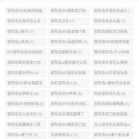
冒险岛095机械师技能
冒险岛095暗影双刀技
冒险岛手游狂龙战士2
展示 (9)
能加点 (9)
转 (9)
冒险岛交易所怎么去
冒险岛汉化 (7)
冒险岛幸运水晶 (7)
(8)
冒险岛sf账号 (7)
冒险岛095版本哪个职
冒险岛暗影双刀技能
业段数高些 (7)
加点095版本 (7)
冒险岛sf充钱 (7)
冒险岛095海盗转职 (7)
冒险岛095机械师技能
演示 (7)
095冒险岛适合挂机的
冒险岛最新外挂 (7)
腾讯冒险岛2什么时候
地图 (7)
公测 (7)
冒险岛萌天使能力加
冒险岛sf服务器可以用
冒险岛手游怎么换频
点 (6)
自己电脑 (6)
道 (6)
冒险岛盛大积分 (6)
冒险岛095版船长技能
冒险岛大巨变后玩具
介绍 (6)
城组队任务 (6)
冒险岛095职业强度怎
彩虹冒险岛sf (6)
冒险岛sf被封号后会自
么选 (6)
动关闭电脑 (6)
冒险岛全屏职业 (6)
冒险岛改分辨率 (6)
热血冒险岛礼包 (6)
冒险岛095怪物掉落 (6)
冒险岛079弓箭手挂机
冒险岛国际服韩服 (6)
升级的地方 (6)
冒险岛怎么去天空 (6)
冒险岛灵魂武器满了
冒险岛双刀技能链接
(6)
(5)
冒险岛恶魔猎手三转
冒险岛095暗影双刀加
怎么用手机玩冒险岛sf
技能加点顺序 (5)
点 (5)
(5)
冒险岛sf哪个好 (5)
手游冒险岛sf (5)
冒险岛095哪个职业最