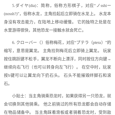
5.ダイヤ(dia)：简称，俗称方形棋子，对应“ノsshiー
(nossh?)”，俗称水龙，主角捡起后立即骑在水龙上。 水龙本
身没有攻击能力，在陆地上移动缓慢。 它的独特之处是在
水里游得很快，其他恐龙一接触水就会死亡。
6. クローバー（）俗称梅花，对应“プテラ（ptera）”的
缩写，意思是翼龙。 主角捡到梅花后立即骑上翼龙。 玩家
按住跳跃键不松手，翼龙不断向上漂浮，同时按住方向键→
继续向右飞行（也可以转身向左飞行）。 在空中时，玩家
按b键可以让翼龙向下扔石头。 石头不能摧毁绊脚石和滚
石。
小贴士：当主角骑乘恐龙时，如果获得另一只恐龙，就
会切换到其他骑乘。 他之前骑过的所有恐龙都会自动存储
在物品储备中。 当主角踩着滑板或者骑着恐龙时，受到敌