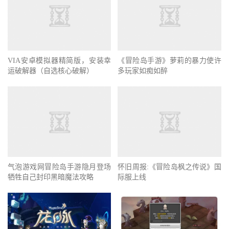
VIA安卓模拟器精简版，安装幸
《冒险岛手游》萝莉的暴力使许
运破解器（自选核心破解）
多玩家如痴如醉
气泡游戏网冒险岛手游隐月登场
牺牲自己封印黑暗魔法攻略
怀旧周报:《冒险岛枫之传说》国
际服上线