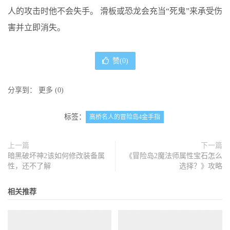
人的攻击时他不会失手。 滑板或恐龙会充当“死鬼”来承受伤
害并立即消失。
赞(
0
)
分享到：
更多
(
0
)
标签：
高桥名人的冒险岛4金手指
上一篇
下一篇
暗黑破坏神2该如何修改装备属
《冒险岛2魔法师属性宝石怎么
性，还不了解
选择？》攻略
相关推荐