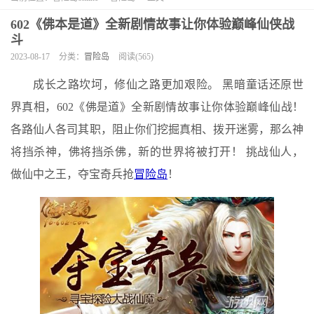
602《佛本是道》全新剧情故事让你体验巅峰仙侠战
斗
2023-08-17
分类：
冒险岛
阅读(565)
成长之路坎坷，修仙之路更加艰险。 黑暗童话还原世
界真相，602《佛是道》全新剧情故事让你体验巅峰仙战！
各路仙人各司其职，阻止你们挖掘真相、拨开迷雾，那么神
将挡杀神，佛将挡杀佛，新的世界将被打开！ 挑战仙人，
做仙中之王，夺宝奇兵抢
冒险岛
！