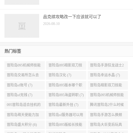
品克缤攻略改一下应该就可以了
2026-08-10
热门标签
冒险岛095机械师技能
冒险岛095暗影双刀技
冒险岛手游狂龙战士2
展示 (9)
能加点 (9)
转 (9)
冒险岛交易所怎么去
冒险岛汉化 (7)
冒险岛幸运水晶 (7)
(8)
冒险岛sf账号 (7)
冒险岛095版本哪个职
冒险岛暗影双刀技能
业段数高些 (7)
加点095版本 (7)
冒险岛sf充钱 (7)
冒险岛095海盗转职 (7)
冒险岛095机械师技能
演示 (7)
095冒险岛适合挂机的
冒险岛最新外挂 (7)
腾讯冒险岛2什么时候
地图 (7)
公测 (7)
冒险岛萌天使能力加
冒险岛sf服务器可以用
冒险岛手游怎么换频
点 (6)
自己电脑 (6)
道 (6)
冒险岛盛大积分 (6)
冒险岛095版船长技能
冒险岛大巨变后玩具