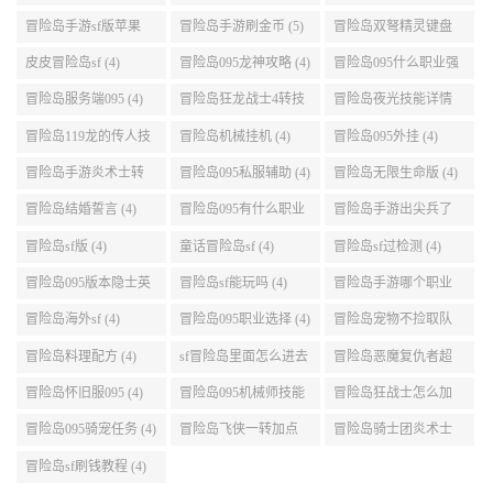
点 (5)
999任务 (5)
冒险岛手游sf版苹果
冒险岛手游刷金币 (5)
冒险岛双弩精灵键盘
(5)
设置 (5)
皮皮冒险岛sf (4)
冒险岛095龙神攻略 (4)
冒险岛095什么职业强
(4)
冒险岛服务端095 (4)
冒险岛狂龙战士4转技
冒险岛夜光技能详情
能加点 (4)
(4)
冒险岛119龙的传人技
冒险岛机械挂机 (4)
冒险岛095外挂 (4)
能加点 (4)
冒险岛手游炎术士转
冒险岛095私服辅助 (4)
冒险岛无限生命版 (4)
职 (4)
冒险岛结婚誓言 (4)
冒险岛095有什么职业
冒险岛手游出尖兵了
(4)
吗 (4)
冒险岛sf版 (4)
童话冒险岛sf (4)
冒险岛sf过检测 (4)
冒险岛095版本隐士英
冒险岛sf能玩吗 (4)
冒险岛手游哪个职业
雄后期玩哪个好 (4)
厉害 (4)
冒险岛海外sf (4)
冒险岛095职业选择 (4)
冒险岛宠物不捡取队
友的东西 (4)
冒险岛料理配方 (4)
sf冒险岛里面怎么进去
冒险岛恶魔复仇者超
打扎昆啊 (4)
级技能 (4)
冒险岛怀旧服095 (4)
冒险岛095机械师技能
冒险岛狂战士怎么加
(4)
点 (4)
冒险岛095骑宠任务 (4)
冒险岛飞侠一转加点
冒险岛骑士团炎术士
(4)
改版技能 (4)
冒险岛sf刷钱教程 (4)