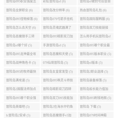
介绍 (6)
城组队任务 (6)
冒险岛095职业强度怎
彩虹冒险岛sf (6)
冒险岛sf被封号后会自
么选 (6)
动关闭电脑 (6)
冒险岛全屏职业 (6)
冒险岛改分辨率 (6)
热血冒险岛礼包 (6)
冒险岛095怪物掉落 (6)
冒险岛079弓箭手挂机
冒险岛国际服韩服 (6)
升级的地方 (6)
冒险岛怎么去天空 (6)
冒险岛灵魂武器满了
冒险岛双刀技能链接
(6)
(5)
冒险岛恶魔猎手三转
冒险岛095暗影双刀加
怎么用手机玩冒险岛sf
技能加点顺序 (5)
点 (5)
(5)
冒险岛sf哪个好 (5)
手游冒险岛sf (5)
冒险岛095哪个职业最
好 (5)
冒险岛095龙神最全攻
冒险岛恶魔和天使 (5)
冒险岛095版本职业 (5)
略 (5)
冒险岛战神角色卡 (5)
079仙境冒险岛 (5)
冒险岛sf版本 (5)
冒险岛095的牧师最快
冒险岛女皇家发型 (5)
冒险岛2职业选择 (5)
升级路线 (5)
冒险岛满攻速 (5)
冒险岛095唤灵斗师技
冒险岛装备掉落 (5)
能介绍 (5)
冒险岛2国服法师加点
冒险岛暗影双刀四转
冒险岛船长能力值加
(5)
任务 (5)
点 (5)
冒险岛095哪个职业强
冒险岛双刀095技能加
冒险岛095刷钱地图 (5)
势 (5)
点 (5)
冒险岛英雄吧 (5)
冒险岛2在海水中钓鱼
冒险岛 下载 (5)
(5)
fc冒险岛2安卓 (5)
冒险岛恶魔猎手v5加
冒险岛079时间神殿