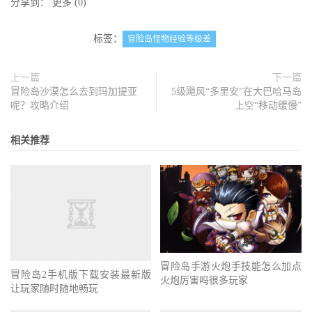
分享到：
更多
(
0
)
标签：
冒险岛怪物经验等级差
上一篇
下一篇
冒险岛沙漠怎么去到玛加提亚
5级飓风“多里安”在大巴哈马岛
呢？攻略介绍
上空“移动缓慢”
相关推荐
冒险岛手游火炮手技能怎么加点
冒险岛2手机版下载安装最新版
火炮厉害吗很多玩家
让玩家随时随地畅玩