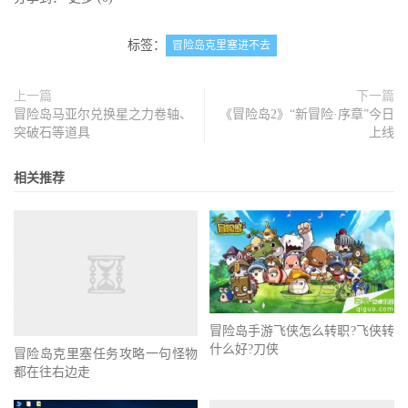
标签：
冒险岛克里塞进不去
上一篇
下一篇
冒险岛马亚尔兑换星之力卷轴、
《冒险岛2》“新冒险·序章”今日
突破石等道具
上线
相关推荐
冒险岛手游飞侠怎么转职?飞侠转
什么好?刀侠
冒险岛克里塞任务攻略一句怪物
都在往右边走