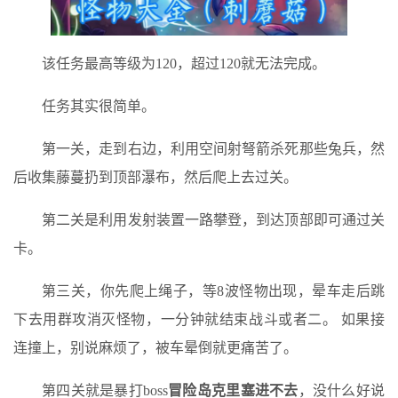
该任务最高等级为120，超过120就无法完成。
任务其实很简单。
第一关，走到右边，利用空间射弩箭杀死那些兔兵，然
后收集藤蔓扔到顶部瀑布，然后爬上去过关。
第二关是利用发射装置一路攀登，到达顶部即可通过关
卡。
第三关，你先爬上绳子，等8波怪物出现，晕车走后跳
下去用群攻消灭怪物，一分钟就结束战斗或者二。 如果接
连撞上，别说麻烦了，被车晕倒就更痛苦了。
第四关就是暴打boss
冒险岛克里塞进不去
，没什么好说