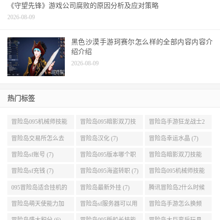
《守望先锋》游戏公司腐败的原因分析及应对策略
2026-08-09
黑色沙漠手游珂赛尔怎么样的全部内容内容介
绍介绍
2026-08-09
热门标签
冒险岛095机械师技能
冒险岛095暗影双刀技
冒险岛手游狂龙战士2
展示 (9)
能加点 (9)
转 (9)
冒险岛交易所怎么去
冒险岛汉化 (7)
冒险岛幸运水晶 (7)
(8)
冒险岛sf账号 (7)
冒险岛095版本哪个职
冒险岛暗影双刀技能
业段数高些 (7)
加点095版本 (7)
冒险岛sf充钱 (7)
冒险岛095海盗转职 (7)
冒险岛095机械师技能
演示 (7)
095冒险岛适合挂机的
冒险岛最新外挂 (7)
腾讯冒险岛2什么时候
地图 (7)
公测 (7)
冒险岛萌天使能力加
冒险岛sf服务器可以用
冒险岛手游怎么换频
点 (6)
自己电脑 (6)
道 (6)