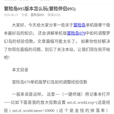
冒险岛095版本怎么玩(冒险伴侣095)
2026-06-23
分类：
冒险岛095
阅读(658)
大家好，今天给大家分享一些关于
冒险岛
单机版哪个版
本最好玩的知识。 还会讲解单机版
冒险岛079
中如何调整梦
幻岛的经验倍数。文章篇幅可能太长了。 如果你恰好解决
了你现在面临的问题，别忘了关注本站，让我们现在就开始
吧！
本文目录
冒险岛079单机版梦幻岛如何调整经验倍数
一般来说是这样。 这里~~（一键终端）用记事本打开
~~~比如下面是我的放大倍数设置 net.sf..world.exp=(这是经
验) net.sf..world.meso=10000 (这个是金钱的掉落率）