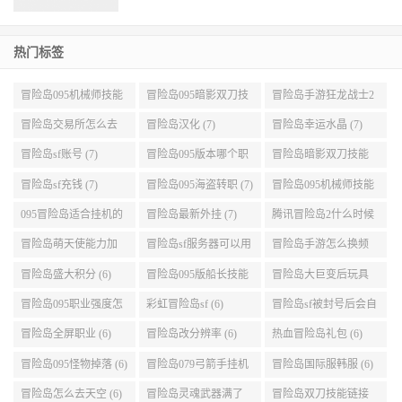
热门标签
冒险岛095机械师技能
冒险岛095暗影双刀技
冒险岛手游狂龙战士2
展示 (9)
能加点 (9)
转 (9)
冒险岛交易所怎么去
冒险岛汉化 (7)
冒险岛幸运水晶 (7)
(8)
冒险岛sf账号 (7)
冒险岛095版本哪个职
冒险岛暗影双刀技能
业段数高些 (7)
加点095版本 (7)
冒险岛sf充钱 (7)
冒险岛095海盗转职 (7)
冒险岛095机械师技能
演示 (7)
095冒险岛适合挂机的
冒险岛最新外挂 (7)
腾讯冒险岛2什么时候
地图 (7)
公测 (7)
冒险岛萌天使能力加
冒险岛sf服务器可以用
冒险岛手游怎么换频
点 (6)
自己电脑 (6)
道 (6)
冒险岛盛大积分 (6)
冒险岛095版船长技能
冒险岛大巨变后玩具
介绍 (6)
城组队任务 (6)
冒险岛095职业强度怎
彩虹冒险岛sf (6)
冒险岛sf被封号后会自
么选 (6)
动关闭电脑 (6)
冒险岛全屏职业 (6)
冒险岛改分辨率 (6)
热血冒险岛礼包 (6)
冒险岛095怪物掉落 (6)
冒险岛079弓箭手挂机
冒险岛国际服韩服 (6)