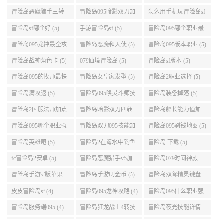
升级的地方 (6)
冒险岛怎么去天空 (6)
冒险岛灵魂武器满了
冒险岛双刀技能链接
(6)
(5)
冒险岛恶魔猎手三转
冒险岛095暗影双刀加
怎么用手机玩冒险岛sf
技能加点顺序 (5)
点 (5)
(5)
冒险岛sf哪个好 (5)
手游冒险岛sf (5)
冒险岛095哪个职业最
好 (5)
冒险岛095龙神最全攻
冒险岛恶魔和天使 (5)
冒险岛095版本职业 (5)
略 (5)
冒险岛战神角色卡 (5)
079仙境冒险岛 (5)
冒险岛sf版本 (5)
冒险岛095的牧师最快
冒险岛女皇家发型 (5)
冒险岛2职业选择 (5)
升级路线 (5)
冒险岛满攻速 (5)
冒险岛095唤灵斗师技
冒险岛装备掉落 (5)
能介绍 (5)
冒险岛2国服法师加点
冒险岛暗影双刀四转
冒险岛船长能力值加
(5)
任务 (5)
点 (5)
冒险岛095哪个职业强
冒险岛双刀095技能加
冒险岛095刷钱地图 (5)
势 (5)
点 (5)
冒险岛英雄吧 (5)
冒险岛2在海水中钓鱼
冒险岛 下载 (5)
(5)
fc冒险岛2安卓 (5)
冒险岛恶魔猎手v5加
冒险岛079时间神殿
点 (5)
999任务 (5)
冒险岛手游sf版苹果
冒险岛手游刷金币 (5)
冒险岛双弩精灵键盘
(5)
设置 (5)
皮皮冒险岛sf (4)
冒险岛095龙神攻略 (4)
冒险岛095什么职业强
(4)
冒险岛服务端095 (4)
冒险岛狂龙战士4转技
冒险岛夜光技能详情