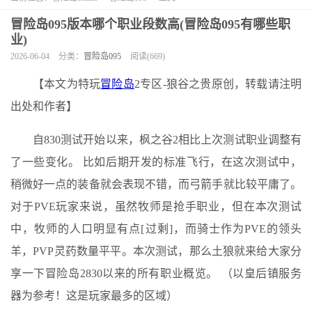
冒险岛095版本哪个职业段数高(冒险岛095有哪些职
业)
2026-06-04
分类：
冒险岛095
阅读(669)
【本文为特玩
冒险岛
2专区-狼谷之贵原创，转载请注明
出处和作者】
自830测试开始以来，枫之谷2相比上次测试职业调整有
了一些变化。 比如后期开发的标准飞行，在这次测试中，
稍微好一点的装备就会表现不错，而弓箭手就比较平庸了。
对于PVE玩家来说，虽然牧师是抢手职业，但在本次测试
中，牧师的人口明显有点[过剩]，而骑士作为PVE的领头
羊，PVP灵药数量平平。本次测试，那么土狼就来给大家分
享一下冒险岛2830以来的所有职业概览。 （以皇后镇服务
器为参考！这是玩家最多的区域）