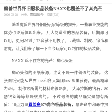
魔兽世界怀旧服极品装备NAXX也覆盖不了其光芒
2026-05-28
分类：
冒险岛079
阅读(736)
随着魔兽世界怀旧服玩家等级的提升，一些职业技能的
优势也逐渐体现出来。 几大制造业的极品装备，后期都可
以用，更何况到了T3套就不用换了。 . 裁缝、制皮、锻造和
附魔，让我们来了解一下当今玩家可以制作的极品装备。
NAXX 遮不住它的光芒：狮心头盔
狮心头盔的图纸来源，注定不是一件普通的装备。 这
张图纸只能从世界boss和各大集团boss那里获得，最高概率
为4%。 制作它所需的材料也很昂贵。 艾泽拉斯的钻石，80
瑟银锭等等都是很贵的。 不过最终的成品确实是物有所
值：18点力量
冒险岛
079角色极品装备
，暴击命中和命中提