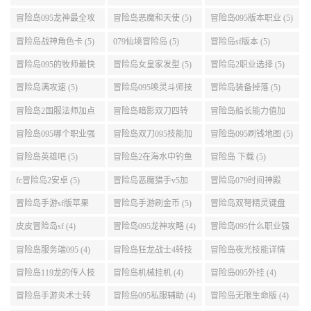
好 (5)
冒险岛095龙神最全攻
冒险岛恶魔和天使 (5)
冒险岛095版本职业 (5)
略 (5)
冒险岛战神角色卡 (5)
079仙境冒险岛 (5)
冒险岛sf版本 (5)
冒险岛095的牧师最快
冒险岛女皇家发型 (5)
冒险岛2职业选择 (5)
升级路线 (5)
冒险岛满攻速 (5)
冒险岛095唤灵斗师技
冒险岛装备掉落 (5)
能介绍 (5)
冒险岛2国服法师加点
冒险岛暗影双刀四转
冒险岛船长能力值加
(5)
任务 (5)
点 (5)
冒险岛095哪个职业强
冒险岛双刀095技能加
冒险岛095刷钱地图 (5)
势 (5)
点 (5)
冒险岛英雄吧 (5)
冒险岛2在海水中钓鱼
冒险岛 下载 (5)
(5)
fc冒险岛2安卓 (5)
冒险岛恶魔猎手v5加
冒险岛079时间神殿
点 (5)
999任务 (5)
冒险岛手游sf版苹果
冒险岛手游刷金币 (5)
冒险岛双弩精灵键盘
(5)
设置 (5)
皮皮冒险岛sf (4)
冒险岛095龙神攻略 (4)
冒险岛095什么职业强
(4)
冒险岛服务端095 (4)
冒险岛狂龙战士4转技
冒险岛夜光技能详情
能加点 (4)
(4)
冒险岛119龙的传人技
冒险岛机械挂机 (4)
冒险岛095外挂 (4)
能加点 (4)
冒险岛手游炎术士转
冒险岛095私服辅助 (4)
冒险岛无限生命版 (4)
职 (4)
冒险岛结婚誓言 (4)
冒险岛095有什么职业
冒险岛手游出尖兵了