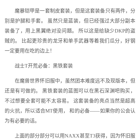
魔暴铠甲是一套制皮套装，但是这套装备只有两件，分
别是护腿和手套。 虽然只是蓝装，但已经强过大部分副本
装备了，用上黑翼绝对没问题。 所以这是给缺少DKP的盗
贼的。 比起更珍贵的龙牙和单手武器等着我们瓜分，好钢
一定要用在吃的边上！
战士T开荒必备：黑铁套装
在魔兽世界怀旧服中，虽然团本难度远不及现版本，但
还是有可做的。 黑铁套装的蓝图可以在黑石深渊吧购买，
不过想要全套可能不太容易。 这套装备的亮点当然是超高
的火抗，所以适合MT使用， 和的必备——如果你的公会认
为有必要的话。
上面的部分部分可以用NAXX甚至T3获得，因为怀旧服