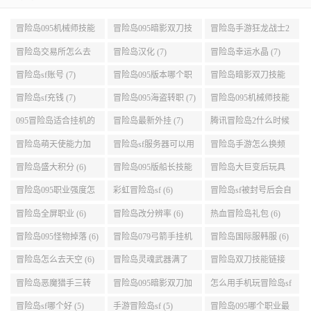
冒险岛095机械师技能
冒险岛095暗影双刀技
冒险岛手游狂龙战士2
展示 (9)
能加点 (9)
转 (9)
冒险岛交易所怎么去
冒险岛汉化 (7)
冒险岛幸运水晶 (7)
(8)
冒险岛sf账号 (7)
冒险岛095版本哪个职
冒险岛暗影双刀技能
业段数高些 (7)
加点095版本 (7)
冒险岛sf充钱 (7)
冒险岛095海盗转职 (7)
冒险岛095机械师技能
演示 (7)
095冒险岛适合挂机的
冒险岛最新外挂 (7)
腾讯冒险岛2什么时候
地图 (7)
公测 (7)
冒险岛萌天使能力加
冒险岛sf服务器可以用
冒险岛手游怎么换频
点 (6)
自己电脑 (6)
道 (6)
冒险岛盛大积分 (6)
冒险岛095版船长技能
冒险岛大巨变后玩具
介绍 (6)
城组队任务 (6)
冒险岛095职业强度怎
彩虹冒险岛sf (6)
冒险岛sf被封号后会自
么选 (6)
动关闭电脑 (6)
冒险岛全屏职业 (6)
冒险岛改分辨率 (6)
热血冒险岛礼包 (6)
冒险岛095怪物掉落 (6)
冒险岛079弓箭手挂机
冒险岛国际服韩服 (6)
升级的地方 (6)
冒险岛怎么去天空 (6)
冒险岛灵魂武器满了
冒险岛双刀技能链接
(6)
(5)
冒险岛恶魔猎手三转
冒险岛095暗影双刀加
怎么用手机玩冒险岛sf
技能加点顺序 (5)
点 (5)
(5)
冒险岛sf哪个好 (5)
手游冒险岛sf (5)
冒险岛095哪个职业最