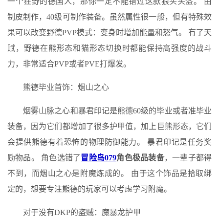
一个狂野的德国人，那你一定不能错过这款狼头头盔。 由
制皮制作，40级可制作装备。虽然属性很一般，但有特殊效
果可以改变野德PVP模式：变身时增加能量和怒气。 有了天
赋，野德在熊形态和猫形态切换时都能保持高强度的战斗
力，非常适合PVP或者PVE打爆发。
熊德毕业首饰：烟山之心
烟雾山脉之心和暴君印记是熊德60级的毕业或者准毕业
装备，因为它们都增加了很多护甲值，加上巨熊形态，它们
会提供熊德有着恐怖的物理防御能力。 暴君印记是任务奖
励物品。 角色选错了
冒险岛079
角色极品装备
，一辈子都得
不到，而烟山之心是附魔炼成的。 由于这个饰品是拾取绑
定的，想要专注熊德的玩家可以考虑学习附魔。
对于没有DKP的盗贼：魔暴龙护甲