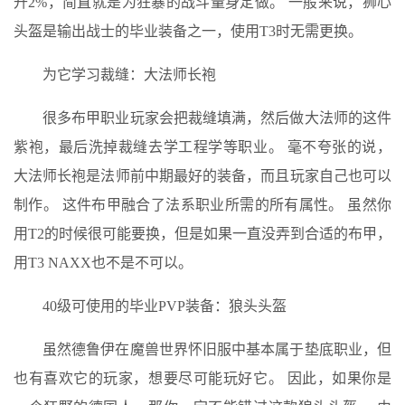
升2%，简直就是为狂暴的战斗量身定做。 一般来说，狮心
头盔是输出战士的毕业装备之一，使用T3时无需更换。
为它学习裁缝：大法师长袍
很多布甲职业玩家会把裁缝填满，然后做大法师的这件
紫袍，最后洗掉裁缝去学工程学等职业。 毫不夸张的说，
大法师长袍是法师前中期最好的装备，而且玩家自己也可以
制作。 这件布甲融合了法系职业所需的所有属性。 虽然你
用T2的时候很可能要换，但是如果一直没弄到合适的布甲，
用T3 NAXX也不是不可以。
40级可使用的毕业PVP装备：狼头头盔
虽然德鲁伊在魔兽世界怀旧服中基本属于垫底职业，但
也有喜欢它的玩家，想要尽可能玩好它。 因此，如果你是