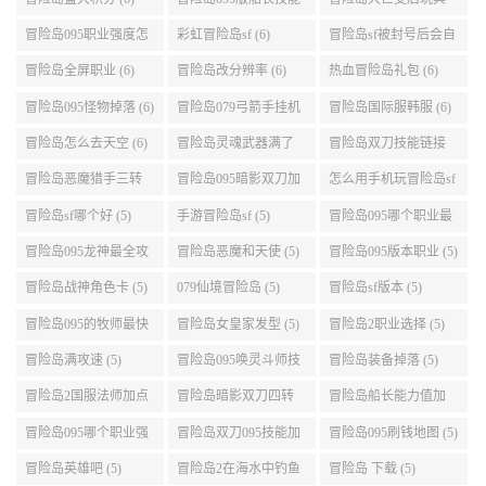
介绍 (6)
城组队任务 (6)
冒险岛095职业强度怎
彩虹冒险岛sf (6)
冒险岛sf被封号后会自
么选 (6)
动关闭电脑 (6)
冒险岛全屏职业 (6)
冒险岛改分辨率 (6)
热血冒险岛礼包 (6)
冒险岛095怪物掉落 (6)
冒险岛079弓箭手挂机
冒险岛国际服韩服 (6)
升级的地方 (6)
冒险岛怎么去天空 (6)
冒险岛灵魂武器满了
冒险岛双刀技能链接
(6)
(5)
冒险岛恶魔猎手三转
冒险岛095暗影双刀加
怎么用手机玩冒险岛sf
技能加点顺序 (5)
点 (5)
(5)
冒险岛sf哪个好 (5)
手游冒险岛sf (5)
冒险岛095哪个职业最
好 (5)
冒险岛095龙神最全攻
冒险岛恶魔和天使 (5)
冒险岛095版本职业 (5)
略 (5)
冒险岛战神角色卡 (5)
079仙境冒险岛 (5)
冒险岛sf版本 (5)
冒险岛095的牧师最快
冒险岛女皇家发型 (5)
冒险岛2职业选择 (5)
升级路线 (5)
冒险岛满攻速 (5)
冒险岛095唤灵斗师技
冒险岛装备掉落 (5)
能介绍 (5)
冒险岛2国服法师加点
冒险岛暗影双刀四转
冒险岛船长能力值加
(5)
任务 (5)
点 (5)
冒险岛095哪个职业强
冒险岛双刀095技能加
冒险岛095刷钱地图 (5)
势 (5)
点 (5)
冒险岛英雄吧 (5)
冒险岛2在海水中钓鱼
冒险岛 下载 (5)