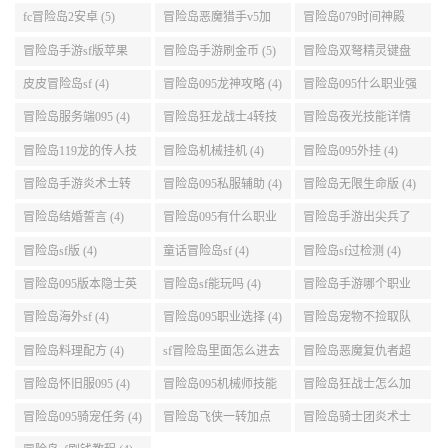
(5)
fc冒险岛2安卓 (5)
冒险岛恶魔猎手v5加
冒险岛079时间神殿
点 (5)
999任务 (5)
冒险岛手游sf版苹果
冒险岛手游刷金币 (5)
冒险岛双弩精灵键盘
(5)
设置 (5)
皮皮冒险岛sf (4)
冒险岛095龙神攻略 (4)
冒险岛095什么职业强
(4)
冒险岛服务端095 (4)
冒险岛狂龙战士4转技
冒险岛夜光技能详情
能加点 (4)
(4)
冒险岛119龙的传人技
冒险岛机械挂机 (4)
冒险岛095外挂 (4)
能加点 (4)
冒险岛手游炎术士转
冒险岛095私服辅助 (4)
冒险岛无限生命版 (4)
职 (4)
冒险岛结婚誓言 (4)
冒险岛095有什么职业
冒险岛手游出尖兵了
(4)
吗 (4)
冒险岛sf版 (4)
童话冒险岛sf (4)
冒险岛sf过检测 (4)
冒险岛095版本隐士英
冒险岛sf能玩吗 (4)
冒险岛手游哪个职业
雄后期玩哪个好 (4)
厉害 (4)
冒险岛海外sf (4)
冒险岛095职业选择 (4)
冒险岛宠物不捡取队
友的东西 (4)
冒险岛料理配方 (4)
sf冒险岛里面怎么进去
冒险岛恶魔复仇者超
打扎昆啊 (4)
级技能 (4)
冒险岛怀旧服095 (4)
冒险岛095机械师技能
冒险岛狂战士怎么加
(4)
点 (4)
冒险岛095骑宠任务 (4)
冒险岛飞侠一转加点
冒险岛骑士团炎术士
(4)
改版技能 (4)