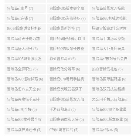
冒险岛sf账号 (7)
冒险岛095版本哪个职
冒险岛暗影双刀技能
业段数高些 (7)
加点095版本 (7)
冒险岛sf充钱 (7)
冒险岛095海盗转职 (7)
冒险岛095机械师技能
演示 (7)
095冒险岛适合挂机的
冒险岛最新外挂 (7)
腾讯冒险岛2什么时候
地图 (7)
公测 (7)
冒险岛萌天使能力加
冒险岛sf服务器可以用
冒险岛手游怎么换频
点 (6)
自己电脑 (6)
道 (6)
冒险岛盛大积分 (6)
冒险岛095版船长技能
冒险岛大巨变后玩具
介绍 (6)
城组队任务 (6)
冒险岛095职业强度怎
彩虹冒险岛sf (6)
冒险岛sf被封号后会自
么选 (6)
动关闭电脑 (6)
冒险岛全屏职业 (6)
冒险岛改分辨率 (6)
热血冒险岛礼包 (6)
冒险岛095怪物掉落 (6)
冒险岛079弓箭手挂机
冒险岛国际服韩服 (6)
升级的地方 (6)
冒险岛怎么去天空 (6)
冒险岛灵魂武器满了
冒险岛双刀技能链接
(6)
(5)
冒险岛恶魔猎手三转
冒险岛095暗影双刀加
怎么用手机玩冒险岛sf
技能加点顺序 (5)
点 (5)
(5)
冒险岛sf哪个好 (5)
手游冒险岛sf (5)
冒险岛095哪个职业最
好 (5)
冒险岛095龙神最全攻
冒险岛恶魔和天使 (5)
冒险岛095版本职业 (5)
略 (5)
冒险岛战神角色卡 (5)
079仙境冒险岛 (5)
冒险岛sf版本 (5)
冒险岛095的牧师最快
冒险岛女皇家发型 (5)
冒险岛2职业选择 (5)