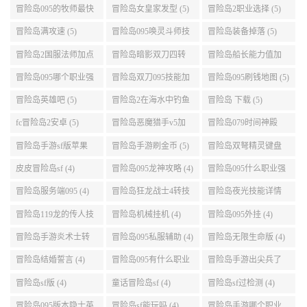
升级路线 (5)
冒险岛满攻速 (5)
冒险岛095唤灵斗师技
冒险岛装备掉落 (5)
能介绍 (5)
冒险岛2国服法师加点
冒险岛暗影双刀四转
冒险岛船长能力值加
(5)
任务 (5)
点 (5)
冒险岛095哪个职业强
冒险岛双刀095技能加
冒险岛095刷钱地图 (5)
势 (5)
点 (5)
冒险岛英雄吧 (5)
冒险岛2在海水中钓鱼
冒险岛 下载 (5)
(5)
fc冒险岛2安卓 (5)
冒险岛恶魔猎手v5加
冒险岛079时间神殿
点 (5)
999任务 (5)
冒险岛手游sf版苹果
冒险岛手游刷金币 (5)
冒险岛双弩精灵键盘
(5)
设置 (5)
皮皮冒险岛sf (4)
冒险岛095龙神攻略 (4)
冒险岛095什么职业强
(4)
冒险岛服务端095 (4)
冒险岛狂龙战士4转技
冒险岛夜光技能详情
能加点 (4)
(4)
冒险岛119龙的传人技
冒险岛机械挂机 (4)
冒险岛095外挂 (4)
能加点 (4)
冒险岛手游炎术士转
冒险岛095私服辅助 (4)
冒险岛无限生命版 (4)
职 (4)
冒险岛结婚誓言 (4)
冒险岛095有什么职业
冒险岛手游出尖兵了
(4)
吗 (4)
冒险岛sf版 (4)
童话冒险岛sf (4)
冒险岛sf过检测 (4)
冒险岛095版本隐士英
冒险岛sf能玩吗 (4)
冒险岛手游哪个职业
雄后期玩哪个好 (4)
厉害 (4)