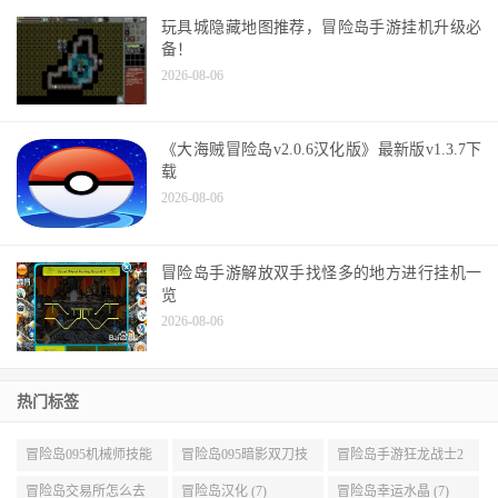
备！
2026-08-06
《大海贼冒险岛v2.0.6汉化版》最新版v1.3.7下
载
2026-08-06
冒险岛手游解放双手找怪多的地方进行挂机一
览
2026-08-06
热门标签
冒险岛095机械师技能
冒险岛095暗影双刀技
冒险岛手游狂龙战士2
展示 (9)
能加点 (9)
转 (9)
冒险岛交易所怎么去
冒险岛汉化 (7)
冒险岛幸运水晶 (7)
(8)