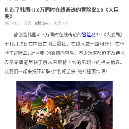
创造了韩国41.6万同时在线奇迹的冒险岛2.0《大巨
变》
2026-03-28
分类：
冒险岛095
阅读(573)
曾创造韩国41.6万同时在线奇迹的
冒险岛
2.0《大变局》
于12月15日在中国首测后爆红，在线人数一路飙升！ 在体
验了冒险岛2.0“巨变”的震撼内容后，不少玩家都迫不及待地
表示希望能尽快了解未来即将上线的新职业的相关信息。
让我们一起来揭开新职业“豹弩游侠”的神秘面纱吧！