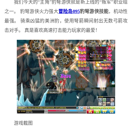
我们今天的“主角”豹弩游侠就是新上线的“叛军”职业组
之一。 豹弩游侠火力强大
冒险岛095
豹弩游侠技能
，机动性
最强。 骑乘凶猛的美洲豹，使用弩箭瞬间射出无数弓箭攻
击对手。 真是喜欢高速打击能力玩家的最爱！
游戏截图