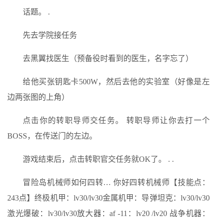
话题。 .
先去学院接任务
去黑翼找医生（预备役时看到的医生，名字忘了）
给他买张钥匙卡500W，然后去他的实验室（好像是左
边两张图的上角）
点击你的转职导师交任务。 转职导师让你去打一个
BOSS，在传送门的左边。
游戏结束后，点击转职官交任务就OK了。 . .
冒险岛机械师如何四转… 你好四转机械师【技能点：
243点】终极机甲：lv30/lv30金属机甲：导弹坦克：lv30/lv30
激光爆破：lv30/lv30放大器：af -11：lv20 /lv20 战争机器：