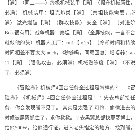
【满】（同上——）终极机械装甲【满】（提升机械属性，
必满） 机械装甲：坦克炮类【满】（泰坦技能需要，必
满） 激光爆破【满】（群攻技能） 安全【满】 （对进阶
Boss很有用）战争机器：泰坦【满】（全屏技能，一言不合
就敲他的头）机器人工厂：rm1【lv.25】（冷却时间和持续
时间相差不要太大much，3秒够吗，同意回复）增幅器：af-
11【满】（强化攻击，必须满）机械熟练度【满】（不说
了，必须满）
《冒险岛》机械师4回合任务全过程是怎样的？…《冒
险岛》《机械师》4回合任务全过程是： 1.先去总部接任
务，你会发现熊不见了。 其实是太强了 可怜，偷偷进去的
时候被黑翼抓住了，求你救救。 2.去黑翼总部找那寒博士，
给他500W，给他通行证，进入老头指定的地方，找到熊，
…