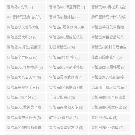
业段数高些 (7)
加点095版本 (7)
冒险岛sf充钱 (7)
冒险岛095海盗转职 (7)
冒险岛095机械师技能
演示 (7)
095冒险岛适合挂机的
冒险岛最新外挂 (7)
腾讯冒险岛2什么时候
地图 (7)
公测 (7)
冒险岛萌天使能力加
冒险岛sf服务器可以用
冒险岛手游怎么换频
点 (6)
自己电脑 (6)
道 (6)
冒险岛盛大积分 (6)
冒险岛095版船长技能
冒险岛大巨变后玩具
介绍 (6)
城组队任务 (6)
冒险岛095职业强度怎
彩虹冒险岛sf (6)
冒险岛sf被封号后会自
么选 (6)
动关闭电脑 (6)
冒险岛全屏职业 (6)
冒险岛改分辨率 (6)
热血冒险岛礼包 (6)
冒险岛095怪物掉落 (6)
冒险岛079弓箭手挂机
冒险岛国际服韩服 (6)
升级的地方 (6)
冒险岛怎么去天空 (6)
冒险岛灵魂武器满了
冒险岛双刀技能链接
(6)
(5)
冒险岛恶魔猎手三转
冒险岛095暗影双刀加
怎么用手机玩冒险岛sf
技能加点顺序 (5)
点 (5)
(5)
冒险岛sf哪个好 (5)
手游冒险岛sf (5)
冒险岛095哪个职业最
好 (5)
冒险岛095龙神最全攻
冒险岛恶魔和天使 (5)
冒险岛095版本职业 (5)
略 (5)
冒险岛战神角色卡 (5)
079仙境冒险岛 (5)
冒险岛sf版本 (5)
冒险岛095的牧师最快
冒险岛女皇家发型 (5)
冒险岛2职业选择 (5)
升级路线 (5)
冒险岛满攻速 (5)
冒险岛095唤灵斗师技
冒险岛装备掉落 (5)