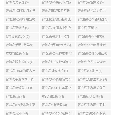
能介绍 (5)
冒险岛2国服法师加点
冒险岛暗影双刀四转
冒险岛船长能力值加
(5)
任务 (5)
点 (5)
冒险岛095哪个职业强
冒险岛双刀095技能加
冒险岛095刷钱地图 (5)
势 (5)
点 (5)
冒险岛英雄吧 (5)
冒险岛2在海水中钓鱼
冒险岛 下载 (5)
(5)
fc冒险岛2安卓 (5)
冒险岛恶魔猎手v5加
冒险岛079时间神殿
点 (5)
999任务 (5)
冒险岛手游sf版苹果
冒险岛手游刷金币 (5)
冒险岛双弩精灵键盘
(5)
设置 (5)
皮皮冒险岛sf (4)
冒险岛095龙神攻略 (4)
冒险岛095什么职业强
(4)
冒险岛服务端095 (4)
冒险岛狂龙战士4转技
冒险岛夜光技能详情
能加点 (4)
(4)
冒险岛119龙的传人技
冒险岛机械挂机 (4)
冒险岛095外挂 (4)
能加点 (4)
冒险岛手游炎术士转
冒险岛095私服辅助 (4)
冒险岛无限生命版 (4)
职 (4)
冒险岛结婚誓言 (4)
冒险岛095有什么职业
冒险岛手游出尖兵了
(4)
吗 (4)
冒险岛sf版 (4)
童话冒险岛sf (4)
冒险岛sf过检测 (4)
冒险岛095版本隐士英
冒险岛sf能玩吗 (4)
冒险岛手游哪个职业
雄后期玩哪个好 (4)
厉害 (4)
冒险岛海外sf (4)
冒险岛095职业选择 (4)
冒险岛宠物不捡取队