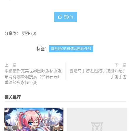
赞(
0
)
分享到：
更多
(
0
)
标签：
冒险岛095机械师四转任务
上一篇
下一篇
本篇最新完美世界国际版私服发
冒险岛手游恶魔猎手技能介绍？
布网有哪些啊搜索（忆轩石器）
手游手游
重温经典永恒不变
相关推荐