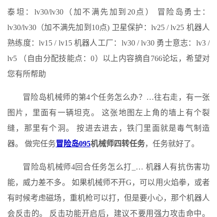
泰坦：lv30/lv30（加不满先加到20点） 冒险岛勇士：
lv30/lv30（加不满先加到10点) 卫星保护：lv25 / lv25 机器人
熟练度：lv15 / lv15 机器人工厂：lv30 / lv30 勇士意志：lv3 /
lv5 （自由分配技能点：0）以上内容摘自766论坛，希望对
您有所帮助
冒险岛机械师的第4个任务怎么办？…往右走，有一张
图片，里面有一辆坦克。 这张地图左上角的墙上有个裂
缝，那里有个洞。 按进去进去，铁门里面就是毒气制造
器。 做完任务
冒险岛095
机械师四转任务
，任务就好了。
冒险岛机械师4回合任务怎么打_… 机器人有抗伤害功
能，威力差不多。 如果机械师不开G，可以用火焰拳，或者
有时候考虑磁场，重机枪可以打，但是要小心，那个机器人
会反击的。 反击功能开启后，建议不要用强力攻击命中。