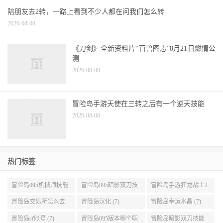
陪朋友去2转，一路上看到不少人都在问我们怎么转
2026-08-08
《刀剑》全新资料片“百兽图志”8月21日燃情公
测
2026-08-08
冒险岛手游天使在三转之后有一个逆天技能
2026-08-08
热门标签
冒险岛095机械师技能
冒险岛095暗影双刀技
冒险岛手游狂龙战士2
展示 (9)
能加点 (9)
转 (9)
冒险岛交易所怎么去
冒险岛汉化 (7)
冒险岛幸运水晶 (7)
(8)
冒险岛sf账号 (7)
冒险岛095版本哪个职
冒险岛暗影双刀技能