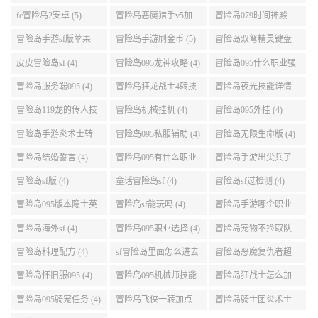
(5)
fc冒险岛2安卓 (5)
冒险岛恶魔猎手v5加
冒险岛079时间神殿
点 (5)
999任务 (5)
冒险岛手游sf版苹果
冒险岛手游刷金币 (5)
冒险岛双弩精灵键盘
(5)
设置 (5)
皮皮冒险岛sf (4)
冒险岛095龙神攻略 (4)
冒险岛095什么职业强
(4)
冒险岛服务端095 (4)
冒险岛狂龙战士4转技
冒险岛夜光技能详情
能加点 (4)
(4)
冒险岛119龙的传人技
冒险岛机械挂机 (4)
冒险岛095外挂 (4)
能加点 (4)
冒险岛手游炎术士转
冒险岛095私服辅助 (4)
冒险岛无限生命版 (4)
职 (4)
冒险岛结婚誓言 (4)
冒险岛095有什么职业
冒险岛手游出尖兵了
(4)
吗 (4)
冒险岛sf版 (4)
童话冒险岛sf (4)
冒险岛sf过检测 (4)
冒险岛095版本隐士英
冒险岛sf能玩吗 (4)
冒险岛手游哪个职业
雄后期玩哪个好 (4)
厉害 (4)
冒险岛海外sf (4)
冒险岛095职业选择 (4)
冒险岛宠物不捡取队
友的东西 (4)
冒险岛料理配方 (4)
sf冒险岛里面怎么进去
冒险岛恶魔复仇者超
打扎昆啊 (4)
级技能 (4)
冒险岛怀旧服095 (4)
冒险岛095机械师技能
冒险岛狂战士怎么加
(4)
点 (4)
冒险岛095骑宠任务 (4)
冒险岛飞侠一转加点
冒险岛骑士团炎术士