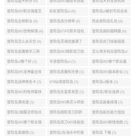
冒险岛盛大积分 (6)
冒险岛095版船长技能
冒险岛大巨变后玩具
介绍 (6)
城组队任务 (6)
冒险岛095职业强度怎
彩虹冒险岛sf (6)
冒险岛sf被封号后会自
么选 (6)
动关闭电脑 (6)
冒险岛全屏职业 (6)
冒险岛改分辨率 (6)
热血冒险岛礼包 (6)
冒险岛095怪物掉落 (6)
冒险岛079弓箭手挂机
冒险岛国际服韩服 (6)
升级的地方 (6)
冒险岛怎么去天空 (6)
冒险岛灵魂武器满了
冒险岛双刀技能链接
(6)
(5)
冒险岛恶魔猎手三转
冒险岛095暗影双刀加
怎么用手机玩冒险岛sf
技能加点顺序 (5)
点 (5)
(5)
冒险岛sf哪个好 (5)
手游冒险岛sf (5)
冒险岛095哪个职业最
好 (5)
冒险岛095龙神最全攻
冒险岛恶魔和天使 (5)
冒险岛095版本职业 (5)
略 (5)
冒险岛战神角色卡 (5)
079仙境冒险岛 (5)
冒险岛sf版本 (5)
冒险岛095的牧师最快
冒险岛女皇家发型 (5)
冒险岛2职业选择 (5)
升级路线 (5)
冒险岛满攻速 (5)
冒险岛095唤灵斗师技
冒险岛装备掉落 (5)
能介绍 (5)
冒险岛2国服法师加点
冒险岛暗影双刀四转
冒险岛船长能力值加
(5)
任务 (5)
点 (5)
冒险岛095哪个职业强
冒险岛双刀095技能加
冒险岛095刷钱地图 (5)
势 (5)
点 (5)
冒险岛英雄吧 (5)
冒险岛2在海水中钓鱼
冒险岛 下载 (5)