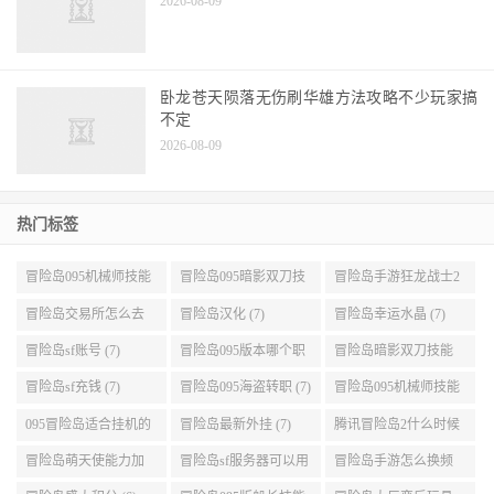
2026-08-09
卧龙苍天陨落无伤刷华雄方法攻略不少玩家搞
不定
2026-08-09
热门标签
冒险岛095机械师技能
冒险岛095暗影双刀技
冒险岛手游狂龙战士2
展示 (9)
能加点 (9)
转 (9)
冒险岛交易所怎么去
冒险岛汉化 (7)
冒险岛幸运水晶 (7)
(8)
冒险岛sf账号 (7)
冒险岛095版本哪个职
冒险岛暗影双刀技能
业段数高些 (7)
加点095版本 (7)
冒险岛sf充钱 (7)
冒险岛095海盗转职 (7)
冒险岛095机械师技能
演示 (7)
095冒险岛适合挂机的
冒险岛最新外挂 (7)
腾讯冒险岛2什么时候
地图 (7)
公测 (7)
冒险岛萌天使能力加
冒险岛sf服务器可以用
冒险岛手游怎么换频
点 (6)
自己电脑 (6)
道 (6)