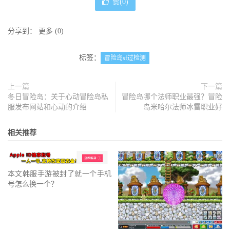
赞(
0
)
分享到：
更多
(
0
)
标签：
冒险岛sf过检测
上一篇
下一篇
冬日冒险岛：关于心动冒险岛私
冒险岛哪个法师职业最强？冒险
服发布网站和心动的介绍
岛米哈尔法师冰雷职业好
相关推荐
本文韩服手游被封了就一个手机
号怎么换一个？