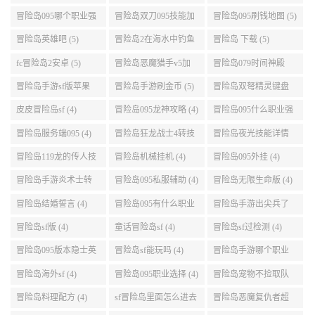
好 (5)
冒险岛095龙神最全攻
冒险岛恶魔和天使 (5)
冒险岛095版本职业 (5)
略 (5)
冒险岛战神角色卡 (5)
079仙境冒险岛 (5)
冒险岛sf版本 (5)
冒险岛095的牧师最快
冒险岛女皇家发型 (5)
冒险岛2职业选择 (5)
升级路线 (5)
冒险岛满攻速 (5)
冒险岛095唤灵斗师技
冒险岛装备掉落 (5)
能介绍 (5)
冒险岛2国服法师加点
冒险岛暗影双刀四转
冒险岛船长能力值加
(5)
任务 (5)
点 (5)
冒险岛095哪个职业强
冒险岛双刀095技能加
冒险岛095刷钱地图 (5)
势 (5)
点 (5)
冒险岛英雄吧 (5)
冒险岛2在海水中钓鱼
冒险岛 下载 (5)
(5)
fc冒险岛2安卓 (5)
冒险岛恶魔猎手v5加
冒险岛079时间神殿
点 (5)
999任务 (5)
冒险岛手游sf版苹果
冒险岛手游刷金币 (5)
冒险岛双弩精灵键盘
(5)
设置 (5)
皮皮冒险岛sf (4)
冒险岛095龙神攻略 (4)
冒险岛095什么职业强
(4)
冒险岛服务端095 (4)
冒险岛狂龙战士4转技
冒险岛夜光技能详情
能加点 (4)
(4)
冒险岛119龙的传人技
冒险岛机械挂机 (4)
冒险岛095外挂 (4)
能加点 (4)
冒险岛手游炎术士转
冒险岛095私服辅助 (4)
冒险岛无限生命版 (4)
职 (4)
冒险岛结婚誓言 (4)
冒险岛095有什么职业
冒险岛手游出尖兵了