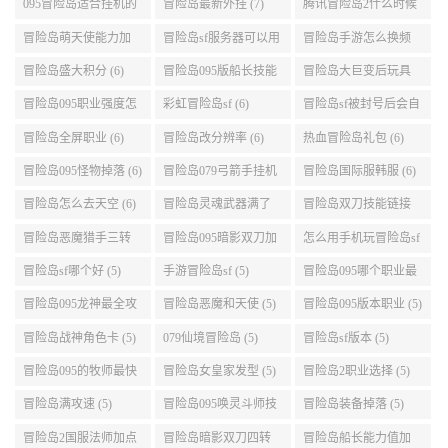
冒险岛095机械师技能
冒险岛095暗影双刀技
冒险岛手游狂龙战士2
展示 (9)
能加点 (9)
转 (9)
冒险岛交易所怎么去
冒险岛汉化 (7)
冒险岛幸运水晶 (7)
(8)
冒险岛sf账号 (7)
冒险岛095版本哪个职
冒险岛暗影双刀技能
业段数高些 (7)
加点095版本 (7)
冒险岛sf充钱 (7)
冒险岛095海盗转职 (7)
冒险岛095机械师技能
演示 (7)
095冒险岛适合挂机的
冒险岛最新外挂 (7)
腾讯冒险岛2什么时候
地图 (7)
公测 (7)
冒险岛萌天使能力加
冒险岛sf服务器可以用
冒险岛手游怎么换频
点 (6)
自己电脑 (6)
道 (6)
冒险岛盛大积分 (6)
冒险岛095版船长技能
冒险岛大巨变后玩具
介绍 (6)
城组队任务 (6)
冒险岛095职业强度怎
彩虹冒险岛sf (6)
冒险岛sf被封号后会自
么选 (6)
动关闭电脑 (6)
冒险岛全屏职业 (6)
冒险岛改分辨率 (6)
热血冒险岛礼包 (6)
冒险岛095怪物掉落 (6)
冒险岛079弓箭手挂机
冒险岛国际服韩服 (6)
升级的地方 (6)
冒险岛怎么去天空 (6)
冒险岛灵魂武器满了
冒险岛双刀技能链接
(6)
(5)
冒险岛恶魔猎手三转
冒险岛095暗影双刀加
怎么用手机玩冒险岛sf
技能加点顺序 (5)
点 (5)
(5)
冒险岛sf哪个好 (5)
手游冒险岛sf (5)
冒险岛095哪个职业最