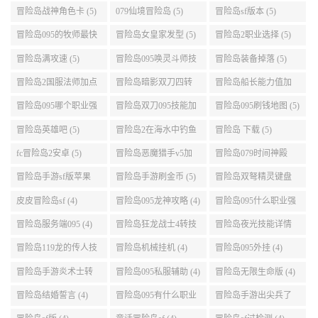
略 (5)
冒险岛战神角色卡 (5)
079仙境冒险岛 (5)
冒险岛sf版本 (5)
冒险岛095的牧师最快
冒险岛女皇家发型 (5)
冒险岛2职业选择 (5)
升级路线 (5)
冒险岛满攻速 (5)
冒险岛095唤灵斗师技
冒险岛装备掉落 (5)
能介绍 (5)
冒险岛2国服法师加点
冒险岛暗影双刀四转
冒险岛船长能力值加
(5)
任务 (5)
点 (5)
冒险岛095哪个职业强
冒险岛双刀095技能加
冒险岛095刷钱地图 (5)
势 (5)
点 (5)
冒险岛英雄吧 (5)
冒险岛2在海水中钓鱼
冒险岛 下载 (5)
(5)
fc冒险岛2安卓 (5)
冒险岛恶魔猎手v5加
冒险岛079时间神殿
点 (5)
999任务 (5)
冒险岛手游sf版苹果
冒险岛手游刷金币 (5)
冒险岛双弩精灵键盘
(5)
设置 (5)
皮皮冒险岛sf (4)
冒险岛095龙神攻略 (4)
冒险岛095什么职业强
(4)
冒险岛服务端095 (4)
冒险岛狂龙战士4转技
冒险岛夜光技能详情
能加点 (4)
(4)
冒险岛119龙的传人技
冒险岛机械挂机 (4)
冒险岛095外挂 (4)
能加点 (4)
冒险岛手游炎术士转
冒险岛095私服辅助 (4)
冒险岛无限生命版 (4)
职 (4)
冒险岛结婚誓言 (4)
冒险岛095有什么职业
冒险岛手游出尖兵了
(4)
吗 (4)