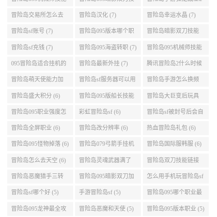
展示 (9)
能加点 (9)
转 (9)
冒险岛交易所怎么去
冒险岛汉化 (7)
冒险岛幸运水晶 (7)
(8)
冒险岛sf账号 (7)
冒险岛095版本哪个职
冒险岛暗影双刀技能
业段数高些 (7)
加点095版本 (7)
冒险岛sf充钱 (7)
冒险岛095海盗转职 (7)
冒险岛095机械师技能
演示 (7)
095冒险岛适合挂机的
冒险岛最新外挂 (7)
腾讯冒险岛2什么时候
地图 (7)
公测 (7)
冒险岛萌天使能力加
冒险岛sf服务器可以用
冒险岛手游怎么换频
点 (6)
自己电脑 (6)
道 (6)
冒险岛盛大积分 (6)
冒险岛095版船长技能
冒险岛大巨变后玩具
介绍 (6)
城组队任务 (6)
冒险岛095职业强度怎
彩虹冒险岛sf (6)
冒险岛sf被封号后会自
么选 (6)
动关闭电脑 (6)
冒险岛全屏职业 (6)
冒险岛改分辨率 (6)
热血冒险岛礼包 (6)
冒险岛095怪物掉落 (6)
冒险岛079弓箭手挂机
冒险岛国际服韩服 (6)
升级的地方 (6)
冒险岛怎么去天空 (6)
冒险岛灵魂武器满了
冒险岛双刀技能链接
(6)
(5)
冒险岛恶魔猎手三转
冒险岛095暗影双刀加
怎么用手机玩冒险岛sf
技能加点顺序 (5)
点 (5)
(5)
冒险岛sf哪个好 (5)
手游冒险岛sf (5)
冒险岛095哪个职业最
好 (5)
冒险岛095龙神最全攻
冒险岛恶魔和天使 (5)
冒险岛095版本职业 (5)