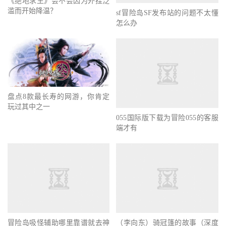
《绝地求生》会不会因为外挂泛
滥而开始降温？
sf冒险岛SF发布站的问题不太懂
怎么办
盘点8款最长寿的网游，你肯定
玩过其中之一
055国际版下载为冒险055的客服
端才有
冒险岛吸怪辅助哪里靠谱就去神