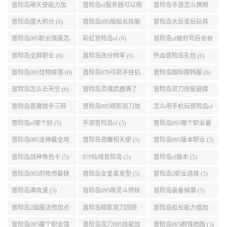
地图 (7)
公测 (7)
冒险岛萌天使能力加
冒险岛sf服务器可以用
冒险岛手游怎么换频
点 (6)
自己电脑 (6)
道 (6)
冒险岛盛大积分 (6)
冒险岛095版船长技能
冒险岛大巨变后玩具
介绍 (6)
城组队任务 (6)
冒险岛095职业强度怎
彩虹冒险岛sf (6)
冒险岛sf被封号后会自
么选 (6)
动关闭电脑 (6)
冒险岛全屏职业 (6)
冒险岛改分辨率 (6)
热血冒险岛礼包 (6)
冒险岛095怪物掉落 (6)
冒险岛079弓箭手挂机
冒险岛国际服韩服 (6)
升级的地方 (6)
冒险岛怎么去天空 (6)
冒险岛灵魂武器满了
冒险岛双刀技能链接
(6)
(5)
冒险岛恶魔猎手三转
冒险岛095暗影双刀加
怎么用手机玩冒险岛sf
技能加点顺序 (5)
点 (5)
(5)
冒险岛sf哪个好 (5)
手游冒险岛sf (5)
冒险岛095哪个职业最
好 (5)
冒险岛095龙神最全攻
冒险岛恶魔和天使 (5)
冒险岛095版本职业 (5)
略 (5)
冒险岛战神角色卡 (5)
079仙境冒险岛 (5)
冒险岛sf版本 (5)
冒险岛095的牧师最快
冒险岛女皇家发型 (5)
冒险岛2职业选择 (5)
升级路线 (5)
冒险岛满攻速 (5)
冒险岛095唤灵斗师技
冒险岛装备掉落 (5)
能介绍 (5)
冒险岛2国服法师加点
冒险岛暗影双刀四转
冒险岛船长能力值加