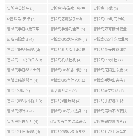
(5)
任务 (5)
点 (5)
冒险岛095哪个职业强
冒险岛双刀095技能加
冒险岛095刷钱地图 (5)
势 (5)
点 (5)
冒险岛英雄吧 (5)
冒险岛2在海水中钓鱼
冒险岛 下载 (5)
(5)
fc冒险岛2安卓 (5)
冒险岛恶魔猎手v5加
冒险岛079时间神殿
点 (5)
999任务 (5)
冒险岛手游sf版苹果
冒险岛手游刷金币 (5)
冒险岛双弩精灵键盘
(5)
设置 (5)
皮皮冒险岛sf (4)
冒险岛095龙神攻略 (4)
冒险岛095什么职业强
(4)
冒险岛服务端095 (4)
冒险岛狂龙战士4转技
冒险岛夜光技能详情
能加点 (4)
(4)
冒险岛119龙的传人技
冒险岛机械挂机 (4)
冒险岛095外挂 (4)
能加点 (4)
冒险岛手游炎术士转
冒险岛095私服辅助 (4)
冒险岛无限生命版 (4)
职 (4)
冒险岛结婚誓言 (4)
冒险岛095有什么职业
冒险岛手游出尖兵了
(4)
吗 (4)
冒险岛sf版 (4)
童话冒险岛sf (4)
冒险岛sf过检测 (4)
冒险岛095版本隐士英
冒险岛sf能玩吗 (4)
冒险岛手游哪个职业
雄后期玩哪个好 (4)
厉害 (4)
冒险岛海外sf (4)
冒险岛095职业选择 (4)
冒险岛宠物不捡取队
友的东西 (4)
冒险岛料理配方 (4)
sf冒险岛里面怎么进去
冒险岛恶魔复仇者超
打扎昆啊 (4)
级技能 (4)
冒险岛怀旧服095 (4)
冒险岛095机械师技能
冒险岛狂战士怎么加