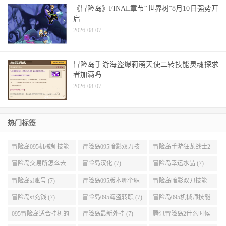
《冒险岛》FINAL章节“世界树”8月10日强势开
启
2026-08-07
冒险岛手游海盗爆莉萌天使二转技能灵魂探求
者加满吗
2026-08-07
热门标签
冒险岛095机械师技能
冒险岛095暗影双刀技
冒险岛手游狂龙战士2
展示 (9)
能加点 (9)
转 (9)
冒险岛交易所怎么去
冒险岛汉化 (7)
冒险岛幸运水晶 (7)
(8)
冒险岛sf账号 (7)
冒险岛095版本哪个职
冒险岛暗影双刀技能
业段数高些 (7)
加点095版本 (7)
冒险岛sf充钱 (7)
冒险岛095海盗转职 (7)
冒险岛095机械师技能
演示 (7)
095冒险岛适合挂机的
冒险岛最新外挂 (7)
腾讯冒险岛2什么时候