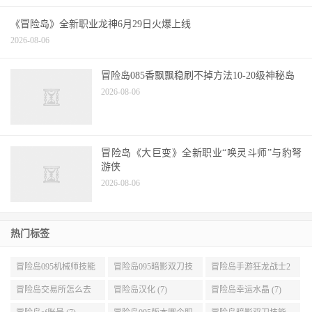
《冒险岛》全新职业龙神6月29日火爆上线
2026-08-06
冒险岛085香飘飘稳刷不掉方法10-20级神秘岛
2026-08-06
冒险岛《大巨变》全新职业“唤灵斗师”与豹弩
游侠
2026-08-06
热门标签
冒险岛095机械师技能
冒险岛095暗影双刀技
冒险岛手游狂龙战士2
展示 (9)
能加点 (9)
转 (9)
冒险岛交易所怎么去
冒险岛汉化 (7)
冒险岛幸运水晶 (7)