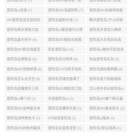
(8)
冒险岛sf账号 (7)
冒险岛095版本哪个职
冒险岛暗影双刀技能
业段数高些 (7)
加点095版本 (7)
冒险岛sf充钱 (7)
冒险岛095海盗转职 (7)
冒险岛095机械师技能
演示 (7)
095冒险岛适合挂机的
冒险岛最新外挂 (7)
腾讯冒险岛2什么时候
地图 (7)
公测 (7)
冒险岛萌天使能力加
冒险岛sf服务器可以用
冒险岛手游怎么换频
点 (6)
自己电脑 (6)
道 (6)
冒险岛盛大积分 (6)
冒险岛095版船长技能
冒险岛大巨变后玩具
介绍 (6)
城组队任务 (6)
冒险岛095职业强度怎
彩虹冒险岛sf (6)
冒险岛sf被封号后会自
么选 (6)
动关闭电脑 (6)
冒险岛全屏职业 (6)
冒险岛改分辨率 (6)
热血冒险岛礼包 (6)
冒险岛095怪物掉落 (6)
冒险岛079弓箭手挂机
冒险岛国际服韩服 (6)
升级的地方 (6)
冒险岛怎么去天空 (6)
冒险岛灵魂武器满了
冒险岛双刀技能链接
(6)
(5)
冒险岛恶魔猎手三转
冒险岛095暗影双刀加
怎么用手机玩冒险岛sf
技能加点顺序 (5)
点 (5)
(5)
冒险岛sf哪个好 (5)
手游冒险岛sf (5)
冒险岛095哪个职业最
好 (5)
冒险岛095龙神最全攻
冒险岛恶魔和天使 (5)
冒险岛095版本职业 (5)
略 (5)
冒险岛战神角色卡 (5)
079仙境冒险岛 (5)
冒险岛sf版本 (5)