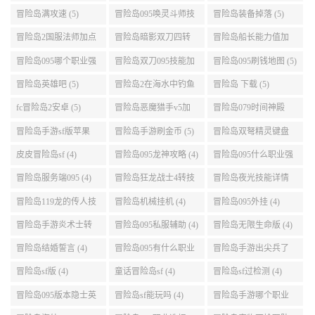
冒险岛095的牧师最快
冒险岛女皇家发型 (5)
冒险岛2职业选择 (5)
升级路线 (5)
冒险岛满攻速 (5)
冒险岛095唤灵斗师技
冒险岛装备掉落 (5)
能介绍 (5)
冒险岛2国服法师加点
冒险岛暗影双刀四转
冒险岛船长能力值加
(5)
任务 (5)
点 (5)
冒险岛095哪个职业强
冒险岛双刀095技能加
冒险岛095刷钱地图 (5)
势 (5)
点 (5)
冒险岛英雄吧 (5)
冒险岛2在海水中钓鱼
冒险岛 下载 (5)
(5)
fc冒险岛2安卓 (5)
冒险岛恶魔猎手v5加
冒险岛079时间神殿
点 (5)
999任务 (5)
冒险岛手游sf版苹果
冒险岛手游刷金币 (5)
冒险岛双弩精灵键盘
(5)
设置 (5)
皮皮冒险岛sf (4)
冒险岛095龙神攻略 (4)
冒险岛095什么职业强
(4)
冒险岛服务端095 (4)
冒险岛狂龙战士4转技
冒险岛夜光技能详情
能加点 (4)
(4)
冒险岛119龙的传人技
冒险岛机械挂机 (4)
冒险岛095外挂 (4)
能加点 (4)
冒险岛手游炎术士转
冒险岛095私服辅助 (4)
冒险岛无限生命版 (4)
职 (4)
冒险岛结婚誓言 (4)
冒险岛095有什么职业
冒险岛手游出尖兵了
(4)
吗 (4)
冒险岛sf版 (4)
童话冒险岛sf (4)
冒险岛sf过检测 (4)
冒险岛095版本隐士英
冒险岛sf能玩吗 (4)
冒险岛手游哪个职业