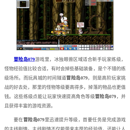
冒险岛079
游戏里，冰独眼兽区域适合新手玩家练级，
怪物经验值比较合适，有时会掉些基础装备，是个不错的练
级场所。而玩具城的时间隧道
冒险岛079
，则是高阶玩家挑
战的好去处，那里的怪物等级要高得多，掉落的物品也更值
钱。这些练级点能让玩家快速提高角色等级
冒险岛079
，并
且获得丰富的游戏资源。
要在
冒险岛079
里迅速提升等级，首要任务是完成游戏
的主线剧情。主线剧情不仅能带来丰厚的经验值，还能让人