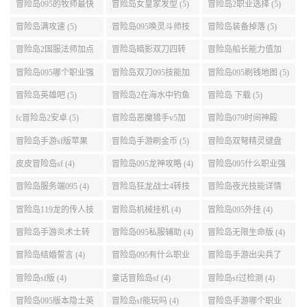
冒险岛095的牧师最快
冒险岛女皇家发型 (5)
冒险岛2职业选择 (5)
升级路线 (5)
冒险岛满攻速 (5)
冒险岛095唤灵斗师技
冒险岛装备掉落 (5)
能介绍 (5)
冒险岛2国服法师加点
冒险岛暗影双刀四转
冒险岛船长能力值加
(5)
任务 (5)
点 (5)
冒险岛095哪个职业强
冒险岛双刀095技能加
冒险岛095刷钱地图 (5)
势 (5)
点 (5)
冒险岛英雄吧 (5)
冒险岛2在海水中钓鱼
冒险岛 下载 (5)
(5)
fc冒险岛2安卓 (5)
冒险岛恶魔猎手v5加
冒险岛079时间神殿
点 (5)
999任务 (5)
冒险岛手游sf版苹果
冒险岛手游刷金币 (5)
冒险岛双弩精灵键盘
(5)
设置 (5)
皮皮冒险岛sf (4)
冒险岛095龙神攻略 (4)
冒险岛095什么职业强
(4)
冒险岛服务端095 (4)
冒险岛狂龙战士4转技
冒险岛夜光技能详情
能加点 (4)
(4)
冒险岛119龙的传人技
冒险岛机械挂机 (4)
冒险岛095外挂 (4)
能加点 (4)
冒险岛手游炎术士转
冒险岛095私服辅助 (4)
冒险岛无限生命版 (4)
职 (4)
冒险岛结婚誓言 (4)
冒险岛095有什么职业
冒险岛手游出尖兵了
(4)
吗 (4)
冒险岛sf版 (4)
童话冒险岛sf (4)
冒险岛sf过检测 (4)
冒险岛095版本隐士英
冒险岛sf能玩吗 (4)
冒险岛手游哪个职业