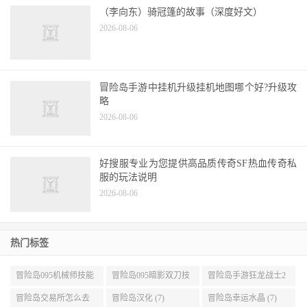
（李向东）骑冠篷的故事（深度好文）
2026-08-06
冒险岛手游中挂机升级挂机地图哪个好?升级攻
略
2026-08-06
好搜服专业为您提供高品质传奇SF热血传奇私
服的玩法说明
2026-08-06
热门标签
冒险岛095机械师技能
冒险岛095暗影双刀技
冒险岛手游狂龙战士2
展示 (9)
能加点 (9)
转 (9)
冒险岛交易所怎么去
冒险岛汉化 (7)
冒险岛幸运水晶 (7)