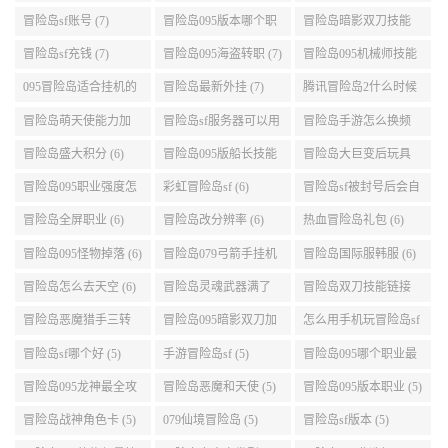
(8)
冒险岛sf账号 (7)
冒险岛095版本哪个职
冒险岛暗影双刀技能
业段数高些 (7)
加点095版本 (7)
冒险岛sf充钱 (7)
冒险岛095海盗转职 (7)
冒险岛095机械师技能
演示 (7)
095冒险岛适合挂机的
冒险岛最新外挂 (7)
腾讯冒险岛2什么时候
地图 (7)
公测 (7)
冒险岛萌天使能力加
冒险岛sf服务器可以用
冒险岛手游怎么换频
点 (6)
自己电脑 (6)
道 (6)
冒险岛盛大积分 (6)
冒险岛095版船长技能
冒险岛大巨变后玩具
介绍 (6)
城组队任务 (6)
冒险岛095职业强度怎
彩虹冒险岛sf (6)
冒险岛sf被封号后会自
么选 (6)
动关闭电脑 (6)
冒险岛全屏职业 (6)
冒险岛改分辨率 (6)
热血冒险岛礼包 (6)
冒险岛095怪物掉落 (6)
冒险岛079弓箭手挂机
冒险岛国际服韩服 (6)
升级的地方 (6)
冒险岛怎么去天空 (6)
冒险岛灵魂武器满了
冒险岛双刀技能链接
(6)
(5)
冒险岛恶魔猎手三转
冒险岛095暗影双刀加
怎么用手机玩冒险岛sf
技能加点顺序 (5)
点 (5)
(5)
冒险岛sf哪个好 (5)
手游冒险岛sf (5)
冒险岛095哪个职业最
好 (5)
冒险岛095龙神最全攻
冒险岛恶魔和天使 (5)
冒险岛095版本职业 (5)
略 (5)
冒险岛战神角色卡 (5)
079仙境冒险岛 (5)
冒险岛sf版本 (5)