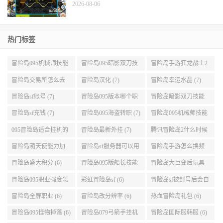
2026-08-06
热门标签
冒险岛095机械师技能
冒险岛095暗影双刀技
冒险岛手游狂龙战士2
展示 (9)
能加点 (9)
转 (9)
冒险岛交易所怎么去
冒险岛汉化 (7)
冒险岛幸运水晶 (7)
(8)
冒险岛sf账号 (7)
冒险岛095版本哪个职
冒险岛暗影双刀技能
业段数高些 (7)
加点095版本 (7)
冒险岛sf充钱 (7)
冒险岛095海盗转职 (7)
冒险岛095机械师技能
演示 (7)
095冒险岛适合挂机的
冒险岛最新外挂 (7)
腾讯冒险岛2什么时候
地图 (7)
公测 (7)
冒险岛萌天使能力加
冒险岛sf服务器可以用
冒险岛手游怎么换频
点 (6)
自己电脑 (6)
道 (6)
冒险岛盛大积分 (6)
冒险岛095版船长技能
冒险岛大巨变后玩具
介绍 (6)
城组队任务 (6)
冒险岛095职业强度怎
彩虹冒险岛sf (6)
冒险岛sf被封号后会自
么选 (6)
动关闭电脑 (6)
冒险岛全屏职业 (6)
冒险岛改分辨率 (6)
热血冒险岛礼包 (6)
冒险岛095怪物掉落 (6)
冒险岛079弓箭手挂机
冒险岛国际服韩服 (6)