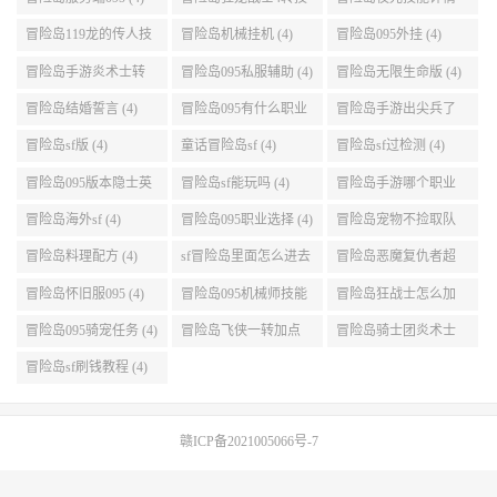
能加点 (4)
(4)
冒险岛119龙的传人技
冒险岛机械挂机 (4)
冒险岛095外挂 (4)
能加点 (4)
冒险岛手游炎术士转
冒险岛095私服辅助 (4)
冒险岛无限生命版 (4)
职 (4)
冒险岛结婚誓言 (4)
冒险岛095有什么职业
冒险岛手游出尖兵了
(4)
吗 (4)
冒险岛sf版 (4)
童话冒险岛sf (4)
冒险岛sf过检测 (4)
冒险岛095版本隐士英
冒险岛sf能玩吗 (4)
冒险岛手游哪个职业
雄后期玩哪个好 (4)
厉害 (4)
冒险岛海外sf (4)
冒险岛095职业选择 (4)
冒险岛宠物不捡取队
友的东西 (4)
冒险岛料理配方 (4)
sf冒险岛里面怎么进去
冒险岛恶魔复仇者超
打扎昆啊 (4)
级技能 (4)
冒险岛怀旧服095 (4)
冒险岛095机械师技能
冒险岛狂战士怎么加
(4)
点 (4)
冒险岛095骑宠任务 (4)
冒险岛飞侠一转加点
冒险岛骑士团炎术士
(4)
改版技能 (4)
冒险岛sf刷钱教程 (4)
赣ICP备2021005066号-7
© 2022-2026
冒险岛online
网站地图