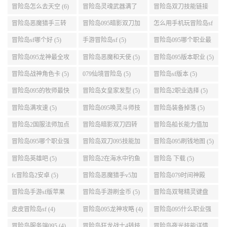
升级的地方 (6)
冒险岛怎么去天空 (6)
冒险岛灵魂武器满了
冒险岛双刀技能链接
(6)
(5)
冒险岛恶魔猎手三转
冒险岛095暗影双刀加
怎么用手机玩冒险岛sf
技能加点顺序 (5)
点 (5)
(5)
冒险岛sf哪个好 (5)
手游冒险岛sf (5)
冒险岛095哪个职业最
好 (5)
冒险岛095龙神最全攻
冒险岛恶魔和天使 (5)
冒险岛095版本职业 (5)
略 (5)
冒险岛战神角色卡 (5)
079仙境冒险岛 (5)
冒险岛sf版本 (5)
冒险岛095的牧师最快
冒险岛女皇家发型 (5)
冒险岛2职业选择 (5)
升级路线 (5)
冒险岛满攻速 (5)
冒险岛095唤灵斗师技
冒险岛装备掉落 (5)
能介绍 (5)
冒险岛2国服法师加点
冒险岛暗影双刀四转
冒险岛船长能力值加
(5)
任务 (5)
点 (5)
冒险岛095哪个职业强
冒险岛双刀095技能加
冒险岛095刷钱地图 (5)
势 (5)
点 (5)
冒险岛英雄吧 (5)
冒险岛2在海水中钓鱼
冒险岛 下载 (5)
(5)
fc冒险岛2安卓 (5)
冒险岛恶魔猎手v5加
冒险岛079时间神殿
点 (5)
999任务 (5)
冒险岛手游sf版苹果
冒险岛手游刷金币 (5)
冒险岛双弩精灵键盘
(5)
设置 (5)
皮皮冒险岛sf (4)
冒险岛095龙神攻略 (4)
冒险岛095什么职业强
(4)
冒险岛服务端095 (4)
冒险岛狂龙战士4转技
冒险岛夜光技能详情