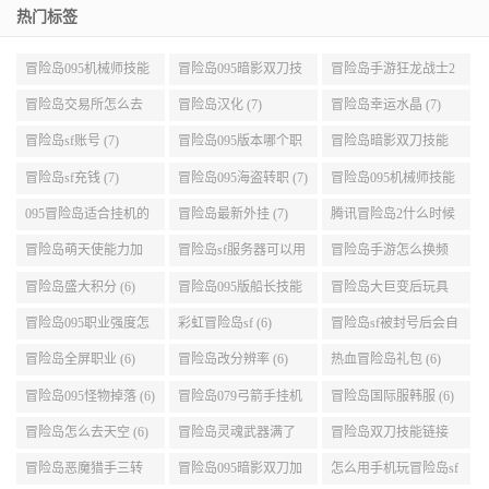
热门标签
冒险岛095机械师技能
冒险岛095暗影双刀技
冒险岛手游狂龙战士2
展示 (9)
能加点 (9)
转 (9)
冒险岛交易所怎么去
冒险岛汉化 (7)
冒险岛幸运水晶 (7)
(8)
冒险岛sf账号 (7)
冒险岛095版本哪个职
冒险岛暗影双刀技能
业段数高些 (7)
加点095版本 (7)
冒险岛sf充钱 (7)
冒险岛095海盗转职 (7)
冒险岛095机械师技能
演示 (7)
095冒险岛适合挂机的
冒险岛最新外挂 (7)
腾讯冒险岛2什么时候
地图 (7)
公测 (7)
冒险岛萌天使能力加
冒险岛sf服务器可以用
冒险岛手游怎么换频
点 (6)
自己电脑 (6)
道 (6)
冒险岛盛大积分 (6)
冒险岛095版船长技能
冒险岛大巨变后玩具
介绍 (6)
城组队任务 (6)
冒险岛095职业强度怎
彩虹冒险岛sf (6)
冒险岛sf被封号后会自
么选 (6)
动关闭电脑 (6)
冒险岛全屏职业 (6)
冒险岛改分辨率 (6)
热血冒险岛礼包 (6)
冒险岛095怪物掉落 (6)
冒险岛079弓箭手挂机
冒险岛国际服韩服 (6)
升级的地方 (6)