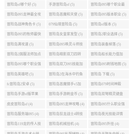
冒险岛怎么去天空 (6)
冒险岛灵魂武器满了
冒险岛双刀技能链接
(6)
(5)
冒险岛恶魔猎手三转
冒险岛095暗影双刀加
怎么用手机玩冒险岛sf
技能加点顺序 (5)
点 (5)
(5)
冒险岛sf哪个好 (5)
手游冒险岛sf (5)
冒险岛095哪个职业最
好 (5)
冒险岛095龙神最全攻
冒险岛恶魔和天使 (5)
冒险岛095版本职业 (5)
略 (5)
冒险岛战神角色卡 (5)
079仙境冒险岛 (5)
冒险岛sf版本 (5)
冒险岛095的牧师最快
冒险岛女皇家发型 (5)
冒险岛2职业选择 (5)
升级路线 (5)
冒险岛满攻速 (5)
冒险岛095唤灵斗师技
冒险岛装备掉落 (5)
能介绍 (5)
冒险岛2国服法师加点
冒险岛暗影双刀四转
冒险岛船长能力值加
(5)
任务 (5)
点 (5)
冒险岛095哪个职业强
冒险岛双刀095技能加
冒险岛095刷钱地图 (5)
势 (5)
点 (5)
冒险岛英雄吧 (5)
冒险岛2在海水中钓鱼
冒险岛 下载 (5)
(5)
fc冒险岛2安卓 (5)
冒险岛恶魔猎手v5加
冒险岛079时间神殿
点 (5)
999任务 (5)
冒险岛手游sf版苹果
冒险岛手游刷金币 (5)
冒险岛双弩精灵键盘
(5)
设置 (5)
皮皮冒险岛sf (4)
冒险岛095龙神攻略 (4)
冒险岛095什么职业强
(4)
冒险岛服务端095 (4)
冒险岛狂龙战士4转技
冒险岛夜光技能详情