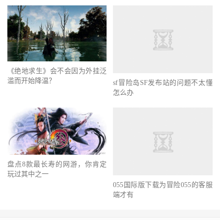
盛大游戏更名为盛趣游戏21世纪
冒险之巅手游罐头下载体验体验
初头20条评论
下载
《绝地求生》会不会因为外挂泛
滥而开始降温？
sf冒险岛SF发布站的问题不太懂
怎么办
盘点8款最长寿的网游，你肯定
玩过其中之一
055国际版下载为冒险055的客服