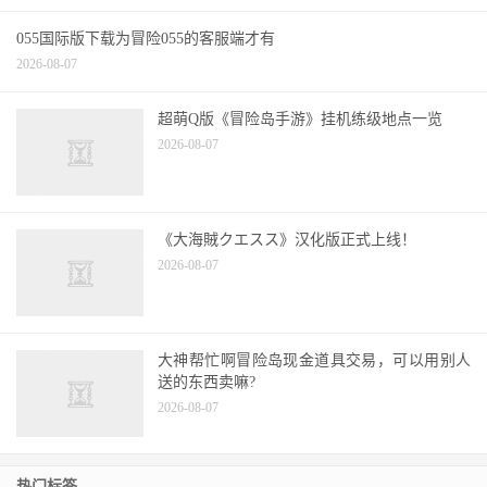
055国际版下载为冒险055的客服端才有
2026-08-07
超萌Q版《冒险岛手游》挂机练级地点一览
2026-08-07
《大海賊クエスス》汉化版正式上线！
2026-08-07
大神帮忙啊冒险岛现金道具交易，可以用别人
送的东西卖嘛?
2026-08-07
热门标签