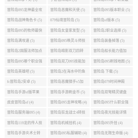
好 (5)
冒险岛095龙神最全攻
冒险岛恶魔和天使 (5)
冒险岛095版本职业 (5)
略 (5)
冒险岛战神角色卡 (5)
079仙境冒险岛 (5)
冒险岛sf版本 (5)
冒险岛095的牧师最快
冒险岛女皇家发型 (5)
冒险岛2职业选择 (5)
升级路线 (5)
冒险岛满攻速 (5)
冒险岛095唤灵斗师技
冒险岛装备掉落 (5)
能介绍 (5)
冒险岛2国服法师加点
冒险岛暗影双刀四转
冒险岛船长能力值加
(5)
任务 (5)
点 (5)
冒险岛095哪个职业强
冒险岛双刀095技能加
冒险岛095刷钱地图 (5)
势 (5)
点 (5)
冒险岛英雄吧 (5)
冒险岛2在海水中钓鱼
冒险岛 下载 (5)
(5)
fc冒险岛2安卓 (5)
冒险岛恶魔猎手v5加
冒险岛079时间神殿
点 (5)
999任务 (5)
冒险岛手游sf版苹果
冒险岛手游刷金币 (5)
冒险岛双弩精灵键盘
(5)
设置 (5)
皮皮冒险岛sf (4)
冒险岛095龙神攻略 (4)
冒险岛095什么职业强
(4)
冒险岛服务端095 (4)
冒险岛狂龙战士4转技
冒险岛夜光技能详情
能加点 (4)
(4)
冒险岛119龙的传人技
冒险岛机械挂机 (4)
冒险岛095外挂 (4)
能加点 (4)
冒险岛手游炎术士转
冒险岛095私服辅助 (4)
冒险岛无限生命版 (4)