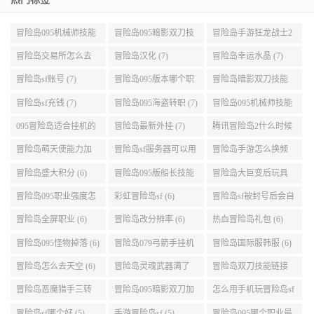
冒险岛095机械师技能
冒险岛095暗影双刀技
冒险岛手游狂龙战士2
展示 (9)
能加点 (9)
转 (9)
冒险岛交易所怎么去
冒险岛汉化 (7)
冒险岛幸运水晶 (7)
(8)
冒险岛sf账号 (7)
冒险岛095版本哪个职
冒险岛暗影双刀技能
业段数高些 (7)
加点095版本 (7)
冒险岛sf充钱 (7)
冒险岛095海盗转职 (7)
冒险岛095机械师技能
演示 (7)
095冒险岛适合挂机的
冒险岛最新外挂 (7)
腾讯冒险岛2什么时候
地图 (7)
公测 (7)
冒险岛萌天使能力加
冒险岛sf服务器可以用
冒险岛手游怎么换频
点 (6)
自己电脑 (6)
道 (6)
冒险岛盛大积分 (6)
冒险岛095版船长技能
冒险岛大巨变后玩具
介绍 (6)
城组队任务 (6)
冒险岛095职业强度怎
彩虹冒险岛sf (6)
冒险岛sf被封号后会自
么选 (6)
动关闭电脑 (6)
冒险岛全屏职业 (6)
冒险岛改分辨率 (6)
热血冒险岛礼包 (6)
冒险岛095怪物掉落 (6)
冒险岛079弓箭手挂机
冒险岛国际服韩服 (6)
升级的地方 (6)
冒险岛怎么去天空 (6)
冒险岛灵魂武器满了
冒险岛双刀技能链接
(6)
(5)
冒险岛恶魔猎手三转
冒险岛095暗影双刀加
怎么用手机玩冒险岛sf
技能加点顺序 (5)
点 (5)
(5)
冒险岛sf哪个好 (5)
手游冒险岛sf (5)
冒险岛095哪个职业最