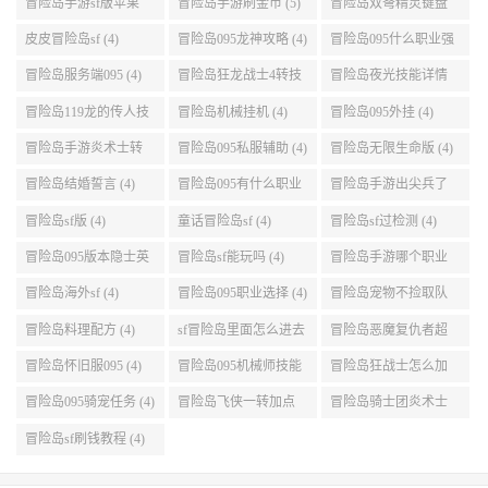
点 (5)
999任务 (5)
冒险岛手游sf版苹果
冒险岛手游刷金币 (5)
冒险岛双弩精灵键盘
(5)
设置 (5)
皮皮冒险岛sf (4)
冒险岛095龙神攻略 (4)
冒险岛095什么职业强
(4)
冒险岛服务端095 (4)
冒险岛狂龙战士4转技
冒险岛夜光技能详情
能加点 (4)
(4)
冒险岛119龙的传人技
冒险岛机械挂机 (4)
冒险岛095外挂 (4)
能加点 (4)
冒险岛手游炎术士转
冒险岛095私服辅助 (4)
冒险岛无限生命版 (4)
职 (4)
冒险岛结婚誓言 (4)
冒险岛095有什么职业
冒险岛手游出尖兵了
(4)
吗 (4)
冒险岛sf版 (4)
童话冒险岛sf (4)
冒险岛sf过检测 (4)
冒险岛095版本隐士英
冒险岛sf能玩吗 (4)
冒险岛手游哪个职业
雄后期玩哪个好 (4)
厉害 (4)
冒险岛海外sf (4)
冒险岛095职业选择 (4)
冒险岛宠物不捡取队
友的东西 (4)
冒险岛料理配方 (4)
sf冒险岛里面怎么进去
冒险岛恶魔复仇者超
打扎昆啊 (4)
级技能 (4)
冒险岛怀旧服095 (4)
冒险岛095机械师技能
冒险岛狂战士怎么加
(4)
点 (4)
冒险岛095骑宠任务 (4)
冒险岛飞侠一转加点
冒险岛骑士团炎术士
(4)
改版技能 (4)
冒险岛sf刷钱教程 (4)