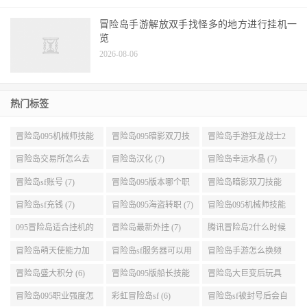
冒险岛手游解放双手找怪多的地方进行挂机一
览
2026-08-06
热门标签
冒险岛095机械师技能
冒险岛095暗影双刀技
冒险岛手游狂龙战士2
展示 (9)
能加点 (9)
转 (9)
冒险岛交易所怎么去
冒险岛汉化 (7)
冒险岛幸运水晶 (7)
(8)
冒险岛sf账号 (7)
冒险岛095版本哪个职
冒险岛暗影双刀技能
业段数高些 (7)
加点095版本 (7)
冒险岛sf充钱 (7)
冒险岛095海盗转职 (7)
冒险岛095机械师技能
演示 (7)
095冒险岛适合挂机的
冒险岛最新外挂 (7)
腾讯冒险岛2什么时候
地图 (7)
公测 (7)
冒险岛萌天使能力加
冒险岛sf服务器可以用
冒险岛手游怎么换频
点 (6)
自己电脑 (6)
道 (6)
冒险岛盛大积分 (6)
冒险岛095版船长技能
冒险岛大巨变后玩具
介绍 (6)
城组队任务 (6)
冒险岛095职业强度怎
彩虹冒险岛sf (6)
冒险岛sf被封号后会自