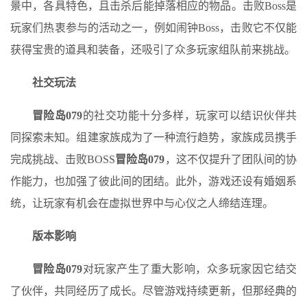
景中，各具特色，且击杀后能掉落相应的物品。击败Boss是
玩家们热衷参与的活动之一，例如闹钟Boss，击败它不仅能
获得宝贵的道具和装备，还吸引了众多玩家组队前来挑战。
社交玩法
冒险岛079
的社交功能十分多样，玩家可以结识伙伴共
同探索未知。组建家族成为了一种流行趋势，家族成员携手
完成挑战、击败BOSS
冒险岛079
，这不仅提升了团队间的协
作能力，也加强了彼此间的团结。此外，游戏还设有婚姻系
统，让玩家有机会在虚拟世界中与心仪之人缔结连理。
版本影响
冒险岛079
对玩家产生了重大影响，众多玩家因它结交
了伙伴，共同经历了成长。尽管游戏持续更新，但那经典的