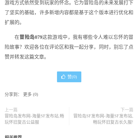
游戏方式依然受到玩家的怀念。它为冒险岛的未来发展打下
了坚实的基础，许多新增内容都是基于这个版本进行优化和
扩展的。
在
冒险岛079
这款游戏中，我有哪些令人难以忘怀的冒
险故事？欢迎各位在评论区和我一起分享，同时，别忘了点
赞并转发这篇文章。
赞(
0
)
分享到：
更多
(
0
)
上一篇
下一篇
冒险岛发布网-海量SF发布站,畅
冒险岛SF发布网-海量SF发布站,
玩怀旧复古公益服
畅玩怀旧复古长久服!
相关推荐