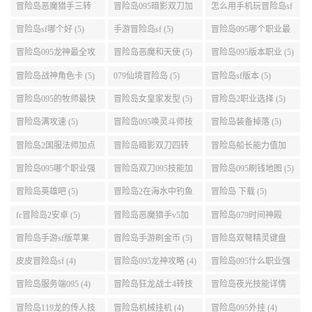
冒险岛怎么去天空 (6)
冒险岛灵魂武器满了
冒险岛双刀技能链接
(6)
(5)
冒险岛恶魔猎手三转
冒险岛095暗影双刀加
怎么用手机玩冒险岛sf
技能加点顺序 (5)
点 (5)
(5)
冒险岛sf哪个好 (5)
手游冒险岛sf (5)
冒险岛095哪个职业最
好 (5)
冒险岛095龙神最全攻
冒险岛恶魔和天使 (5)
冒险岛095版本职业 (5)
略 (5)
冒险岛战神角色卡 (5)
079仙境冒险岛 (5)
冒险岛sf版本 (5)
冒险岛095的牧师最快
冒险岛女皇家发型 (5)
冒险岛2职业选择 (5)
升级路线 (5)
冒险岛满攻速 (5)
冒险岛095唤灵斗师技
冒险岛装备掉落 (5)
能介绍 (5)
冒险岛2国服法师加点
冒险岛暗影双刀四转
冒险岛船长能力值加
(5)
任务 (5)
点 (5)
冒险岛095哪个职业强
冒险岛双刀095技能加
冒险岛095刷钱地图 (5)
势 (5)
点 (5)
冒险岛英雄吧 (5)
冒险岛2在海水中钓鱼
冒险岛 下载 (5)
(5)
fc冒险岛2安卓 (5)
冒险岛恶魔猎手v5加
冒险岛079时间神殿
点 (5)
999任务 (5)
冒险岛手游sf版苹果
冒险岛手游刷金币 (5)
冒险岛双弩精灵键盘
(5)
设置 (5)
皮皮冒险岛sf (4)
冒险岛095龙神攻略 (4)
冒险岛095什么职业强
(4)
冒险岛服务端095 (4)
冒险岛狂龙战士4转技
冒险岛夜光技能详情