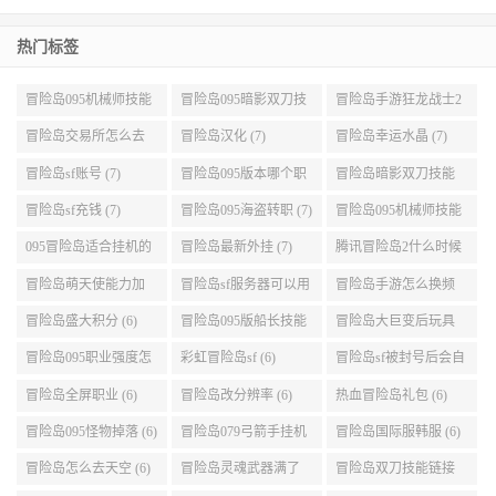
热门标签
冒险岛095机械师技能
冒险岛095暗影双刀技
冒险岛手游狂龙战士2
展示 (9)
能加点 (9)
转 (9)
冒险岛交易所怎么去
冒险岛汉化 (7)
冒险岛幸运水晶 (7)
(8)
冒险岛sf账号 (7)
冒险岛095版本哪个职
冒险岛暗影双刀技能
业段数高些 (7)
加点095版本 (7)
冒险岛sf充钱 (7)
冒险岛095海盗转职 (7)
冒险岛095机械师技能
演示 (7)
095冒险岛适合挂机的
冒险岛最新外挂 (7)
腾讯冒险岛2什么时候
地图 (7)
公测 (7)
冒险岛萌天使能力加
冒险岛sf服务器可以用
冒险岛手游怎么换频
点 (6)
自己电脑 (6)
道 (6)
冒险岛盛大积分 (6)
冒险岛095版船长技能
冒险岛大巨变后玩具
介绍 (6)
城组队任务 (6)
冒险岛095职业强度怎
彩虹冒险岛sf (6)
冒险岛sf被封号后会自
么选 (6)
动关闭电脑 (6)
冒险岛全屏职业 (6)
冒险岛改分辨率 (6)
热血冒险岛礼包 (6)
冒险岛095怪物掉落 (6)
冒险岛079弓箭手挂机
冒险岛国际服韩服 (6)
升级的地方 (6)