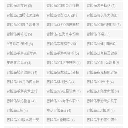
略 (5)
冒险岛战神角色卡 (5)
079仙境冒险岛 (5)
冒险岛sf版本 (5)
冒险岛095的牧师最快
冒险岛女皇家发型 (5)
冒险岛2职业选择 (5)
升级路线 (5)
冒险岛满攻速 (5)
冒险岛095唤灵斗师技
冒险岛装备掉落 (5)
能介绍 (5)
冒险岛2国服法师加点
冒险岛暗影双刀四转
冒险岛船长能力值加
(5)
任务 (5)
点 (5)
冒险岛095哪个职业强
冒险岛双刀095技能加
冒险岛095刷钱地图 (5)
势 (5)
点 (5)
冒险岛英雄吧 (5)
冒险岛2在海水中钓鱼
冒险岛 下载 (5)
(5)
fc冒险岛2安卓 (5)
冒险岛恶魔猎手v5加
冒险岛079时间神殿
点 (5)
999任务 (5)
冒险岛手游sf版苹果
冒险岛手游刷金币 (5)
冒险岛双弩精灵键盘
(5)
设置 (5)
皮皮冒险岛sf (4)
冒险岛095龙神攻略 (4)
冒险岛095什么职业强
(4)
冒险岛服务端095 (4)
冒险岛狂龙战士4转技
冒险岛夜光技能详情
能加点 (4)
(4)
冒险岛119龙的传人技
冒险岛机械挂机 (4)
冒险岛095外挂 (4)
能加点 (4)
冒险岛手游炎术士转
冒险岛095私服辅助 (4)
冒险岛无限生命版 (4)
职 (4)
冒险岛结婚誓言 (4)
冒险岛095有什么职业
冒险岛手游出尖兵了
(4)
吗 (4)
冒险岛sf版 (4)
童话冒险岛sf (4)
冒险岛sf过检测 (4)