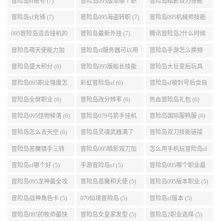
展示 (9)
能加点 (9)
转 (9)
冒险岛交易所怎么去
冒险岛汉化 (7)
冒险岛幸运水晶 (7)
(8)
冒险岛sf账号 (7)
冒险岛095版本哪个职
冒险岛暗影双刀技能
业段数高些 (7)
加点095版本 (7)
冒险岛sf充钱 (7)
冒险岛095海盗转职 (7)
冒险岛095机械师技能
演示 (7)
095冒险岛适合挂机的
冒险岛最新外挂 (7)
腾讯冒险岛2什么时候
地图 (7)
公测 (7)
冒险岛萌天使能力加
冒险岛sf服务器可以用
冒险岛手游怎么换频
点 (6)
自己电脑 (6)
道 (6)
冒险岛盛大积分 (6)
冒险岛095版船长技能
冒险岛大巨变后玩具
介绍 (6)
城组队任务 (6)
冒险岛095职业强度怎
彩虹冒险岛sf (6)
冒险岛sf被封号后会自
么选 (6)
动关闭电脑 (6)
冒险岛全屏职业 (6)
冒险岛改分辨率 (6)
热血冒险岛礼包 (6)
冒险岛095怪物掉落 (6)
冒险岛079弓箭手挂机
冒险岛国际服韩服 (6)
升级的地方 (6)
冒险岛怎么去天空 (6)
冒险岛灵魂武器满了
冒险岛双刀技能链接
(6)
(5)
冒险岛恶魔猎手三转
冒险岛095暗影双刀加
怎么用手机玩冒险岛sf
技能加点顺序 (5)
点 (5)
(5)
冒险岛sf哪个好 (5)
手游冒险岛sf (5)
冒险岛095哪个职业最
好 (5)
冒险岛095龙神最全攻
冒险岛恶魔和天使 (5)
冒险岛095版本职业 (5)