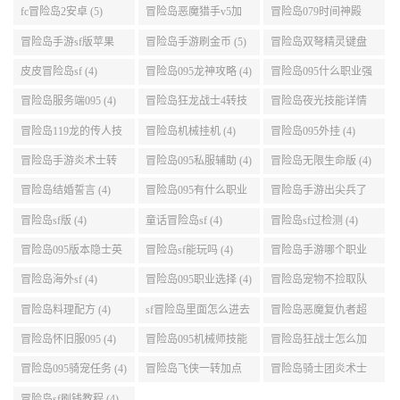
(5)
fc冒险岛2安卓 (5)
冒险岛恶魔猎手v5加
冒险岛079时间神殿
点 (5)
999任务 (5)
冒险岛手游sf版苹果
冒险岛手游刷金币 (5)
冒险岛双弩精灵键盘
(5)
设置 (5)
皮皮冒险岛sf (4)
冒险岛095龙神攻略 (4)
冒险岛095什么职业强
(4)
冒险岛服务端095 (4)
冒险岛狂龙战士4转技
冒险岛夜光技能详情
能加点 (4)
(4)
冒险岛119龙的传人技
冒险岛机械挂机 (4)
冒险岛095外挂 (4)
能加点 (4)
冒险岛手游炎术士转
冒险岛095私服辅助 (4)
冒险岛无限生命版 (4)
职 (4)
冒险岛结婚誓言 (4)
冒险岛095有什么职业
冒险岛手游出尖兵了
(4)
吗 (4)
冒险岛sf版 (4)
童话冒险岛sf (4)
冒险岛sf过检测 (4)
冒险岛095版本隐士英
冒险岛sf能玩吗 (4)
冒险岛手游哪个职业
雄后期玩哪个好 (4)
厉害 (4)
冒险岛海外sf (4)
冒险岛095职业选择 (4)
冒险岛宠物不捡取队
友的东西 (4)
冒险岛料理配方 (4)
sf冒险岛里面怎么进去
冒险岛恶魔复仇者超
打扎昆啊 (4)
级技能 (4)
冒险岛怀旧服095 (4)
冒险岛095机械师技能
冒险岛狂战士怎么加
(4)
点 (4)
冒险岛095骑宠任务 (4)
冒险岛飞侠一转加点
冒险岛骑士团炎术士