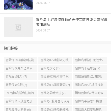
启
2026-08-07
冒险岛手游海盗爆莉萌天使二转技能灵魂探求
者加满吗
2026-08-07
热门标签
冒险岛095机械师技能
冒险岛095暗影双刀技
冒险岛手游狂龙战士2
展示 (9)
能加点 (9)
转 (9)
冒险岛交易所怎么去
冒险岛汉化 (7)
冒险岛幸运水晶 (7)
(8)
冒险岛sf账号 (7)
冒险岛095版本哪个职
冒险岛暗影双刀技能
业段数高些 (7)
加点095版本 (7)
冒险岛sf充钱 (7)
冒险岛095海盗转职 (7)
冒险岛095机械师技能
演示 (7)
095冒险岛适合挂机的
冒险岛最新外挂 (7)
腾讯冒险岛2什么时候
地图 (7)
公测 (7)
冒险岛萌天使能力加
冒险岛sf服务器可以用
冒险岛手游怎么换频