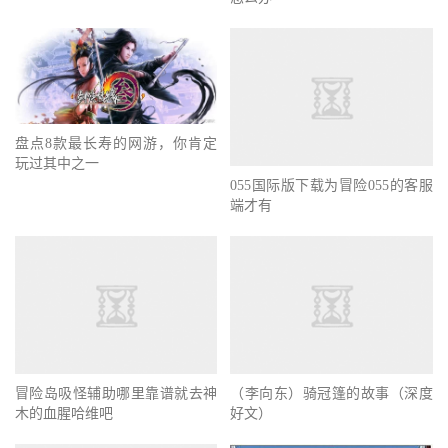
盘点8款最长寿的网游，你肯定
玩过其中之一
055国际版下载为冒险055的客服
端才有
冒险岛吸怪辅助哪里靠谱就去神
（李向东）骑冠篷的故事（深度
木的血腥哈维吧
好文）