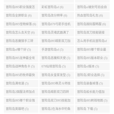
点 (6)
自己电脑 (6)
道 (6)
冒险岛盛大积分 (6)
冒险岛095版船长技能
冒险岛大巨变后玩具
介绍 (6)
城组队任务 (6)
冒险岛095职业强度怎
彩虹冒险岛sf (6)
冒险岛sf被封号后会自
么选 (6)
动关闭电脑 (6)
冒险岛全屏职业 (6)
冒险岛改分辨率 (6)
热血冒险岛礼包 (6)
冒险岛095怪物掉落 (6)
冒险岛079弓箭手挂机
冒险岛国际服韩服 (6)
升级的地方 (6)
冒险岛怎么去天空 (6)
冒险岛灵魂武器满了
冒险岛双刀技能链接
(6)
(5)
冒险岛恶魔猎手三转
冒险岛095暗影双刀加
怎么用手机玩冒险岛sf
技能加点顺序 (5)
点 (5)
(5)
冒险岛sf哪个好 (5)
手游冒险岛sf (5)
冒险岛095哪个职业最
好 (5)
冒险岛095龙神最全攻
冒险岛恶魔和天使 (5)
冒险岛095版本职业 (5)
略 (5)
冒险岛战神角色卡 (5)
079仙境冒险岛 (5)
冒险岛sf版本 (5)
冒险岛095的牧师最快
冒险岛女皇家发型 (5)
冒险岛2职业选择 (5)
升级路线 (5)
冒险岛满攻速 (5)
冒险岛095唤灵斗师技
冒险岛装备掉落 (5)
能介绍 (5)
冒险岛2国服法师加点
冒险岛暗影双刀四转
冒险岛船长能力值加
(5)
任务 (5)
点 (5)
冒险岛095哪个职业强
冒险岛双刀095技能加
冒险岛095刷钱地图 (5)
势 (5)
点 (5)
冒险岛英雄吧 (5)
冒险岛2在海水中钓鱼
冒险岛 下载 (5)