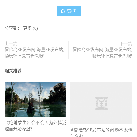
赞(
0
)
分享到：
更多
(
0
)
上一篇
下一篇
冒险岛SF发布网-海量SF发布站,
冒险岛SF发布网-海量SF发布站,
畅玩怀旧复古长久服!
畅玩怀旧复古长久服!
相关推荐
《绝地求生》会不会因为外挂泛
滥而开始降温？
sf冒险岛SF发布站的问题不太懂
怎么办