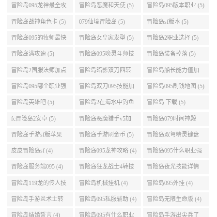
好 (5)
冒险岛095龙神最全攻
冒险岛恶魔和天使 (5)
冒险岛095版本职业 (5)
略 (5)
冒险岛战神角色卡 (5)
079仙境冒险岛 (5)
冒险岛sf版本 (5)
冒险岛095的牧师最快
冒险岛女皇家发型 (5)
冒险岛2职业选择 (5)
升级路线 (5)
冒险岛满攻速 (5)
冒险岛095唤灵斗师技
冒险岛装备掉落 (5)
能介绍 (5)
冒险岛2国服法师加点
冒险岛暗影双刀四转
冒险岛船长能力值加
(5)
任务 (5)
点 (5)
冒险岛095哪个职业强
冒险岛双刀095技能加
冒险岛095刷钱地图 (5)
势 (5)
点 (5)
冒险岛英雄吧 (5)
冒险岛2在海水中钓鱼
冒险岛 下载 (5)
(5)
fc冒险岛2安卓 (5)
冒险岛恶魔猎手v5加
冒险岛079时间神殿
点 (5)
999任务 (5)
冒险岛手游sf版苹果
冒险岛手游刷金币 (5)
冒险岛双弩精灵键盘
(5)
设置 (5)
皮皮冒险岛sf (4)
冒险岛095龙神攻略 (4)
冒险岛095什么职业强
(4)
冒险岛服务端095 (4)
冒险岛狂龙战士4转技
冒险岛夜光技能详情
能加点 (4)
(4)
冒险岛119龙的传人技
冒险岛机械挂机 (4)
冒险岛095外挂 (4)
能加点 (4)
冒险岛手游炎术士转
冒险岛095私服辅助 (4)
冒险岛无限生命版 (4)
职 (4)
冒险岛结婚誓言 (4)
冒险岛095有什么职业
冒险岛手游出尖兵了