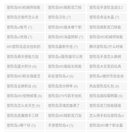
冒险岛095机械师技能
冒险岛095暗影双刀技
冒险岛手游狂龙战士2
展示 (9)
能加点 (9)
转 (9)
冒险岛交易所怎么去
冒险岛汉化 (7)
冒险岛幸运水晶 (7)
(8)
冒险岛sf账号 (7)
冒险岛095版本哪个职
冒险岛暗影双刀技能
业段数高些 (7)
加点095版本 (7)
冒险岛sf充钱 (7)
冒险岛095海盗转职 (7)
冒险岛095机械师技能
演示 (7)
095冒险岛适合挂机的
冒险岛最新外挂 (7)
腾讯冒险岛2什么时候
地图 (7)
公测 (7)
冒险岛萌天使能力加
冒险岛sf服务器可以用
冒险岛手游怎么换频
点 (6)
自己电脑 (6)
道 (6)
冒险岛盛大积分 (6)
冒险岛095版船长技能
冒险岛大巨变后玩具
介绍 (6)
城组队任务 (6)
冒险岛095职业强度怎
彩虹冒险岛sf (6)
冒险岛sf被封号后会自
么选 (6)
动关闭电脑 (6)
冒险岛全屏职业 (6)
冒险岛改分辨率 (6)
热血冒险岛礼包 (6)
冒险岛095怪物掉落 (6)
冒险岛079弓箭手挂机
冒险岛国际服韩服 (6)
升级的地方 (6)
冒险岛怎么去天空 (6)
冒险岛灵魂武器满了
冒险岛双刀技能链接
(6)
(5)
冒险岛恶魔猎手三转
冒险岛095暗影双刀加
怎么用手机玩冒险岛sf
技能加点顺序 (5)
点 (5)
(5)
冒险岛sf哪个好 (5)
手游冒险岛sf (5)
冒险岛095哪个职业最