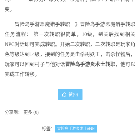
变。
冒险岛手游恶魔猎手转职—》冒险岛手游恶魔猎手转职
任务流程： 第一次转职很简单，10级，到关后找到相关
NPC对话即可完成转职。开始二次转职，二次转职是玩家角
色等级达到14级，接到的任务是击杀树妖王，击杀怪物后，
玩家可以回到村子与他对话
冒险岛手游炎术士转职
，他可以
完成工作转移。
赞(
0
)
分享到：
更多
(
0
)
标签：
冒险岛手游炎术士转职