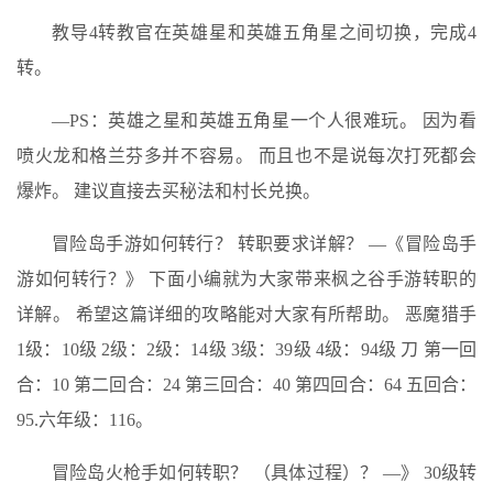
教导4转教官在英雄星和英雄五角星之间切换，完成4
转。
—PS：英雄之星和英雄五角星一个人很难玩。 因为看
喷火龙和格兰芬多并不容易。 而且也不是说每次打死都会
爆炸。 建议直接去买秘法和村长兑换。
冒险岛手游如何转行？ 转职要求详解？ —《冒险岛手
游如何转行？》 下面小编就为大家带来枫之谷手游转职的
详解。 希望这篇详细的攻略能对大家有所帮助。 恶魔猎手
1级：10级 2级：2级：14级 3级：39级 4级：94级 刀 第一回
合：10 第二回合：24 第三回合：40 第四回合：64 五回合：
95.六年级：116。
冒险岛火枪手如何转职？ （具体过程）？ —》 30级转