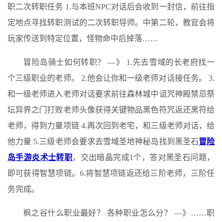
职二次转职任务 1.与本班NPC对话后会收到一封信，前往指
定地点寻找转职测试的二次转职导师。中第二轮，教官会将
玩家传送到特定位置，怪物命中后掉落……
冒险岛骑士如何转职？ —》 1.先去雪域的长老府找一
个三级职业的老师。 2.他会让你和一级老师对话接任务。 3.
和一级老师进入老师对话要求前往森林城中诅咒神殿禁忌祭
坛异界之门打败老师头像获得关键物品黑色符咒返还黑符给
老师，得到力量项链 4.再次回到老宅，和三级老师对话，给
他力量 5.三级老师会要求去雪域圣地神秘岛找到黑圣石
冒险
岛手游炎术士转职
，交出暗晶完成1个，答对黑圣石问题，
即可获得智慧项链。6.将智慧项链返还给三阶老师，三阶任
务完成。
枫之谷什么职业最好？ 各种职业怎么分？ —》……职