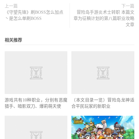
上一篇
下一篇
《守望先锋》刷BOSS怎么加点
冒险岛手游炎术士转职 本篇文
丶是怎么单刷BOSS
章为征稿计划的第八篇职业攻略
文章
相关推荐
游戏共有10种职业，分别有恶魔
猎手、暗影双刀、爆莉萌天使
（本文目录一览）冒险岛龙神适
合平民玩家的新职业